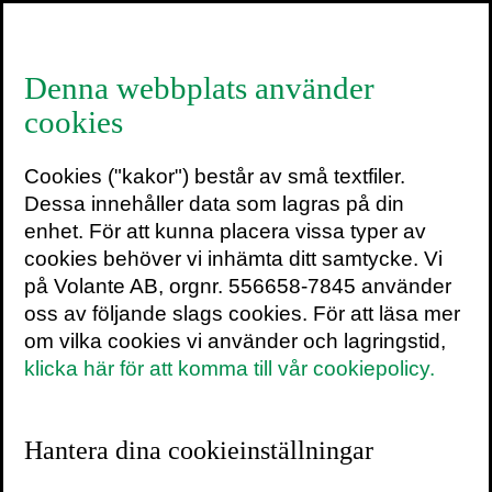
≡
Denna webbplats använder
cookies
2015 – robotarnas,
Cookies ("kakor") består av små textfiler.
politikens, passionens
Dessa innehåller data som lagras på din
och nördens år
enhet. För att kunna placera vissa typer av
cookies behöver vi inhämta ditt samtycke. Vi
5 januari 2016
på Volante AB, orgnr. 556658-7845 använder
oss av följande slags cookies. För att läsa mer
om vilka cookies vi använder och lagringstid,
Volantes ambition har sedan starten varit
klicka här för att komma till vår cookiepolicy.
att göra världen lite klokare och roligare.
Och det förändrades inte under 2015. Vi
vill fortfarande beröra, överraska och
Hantera dina cookieinställningar
upplysa med utgångspunkt i berättelsen,
oavsett om den förmedlas mellan två