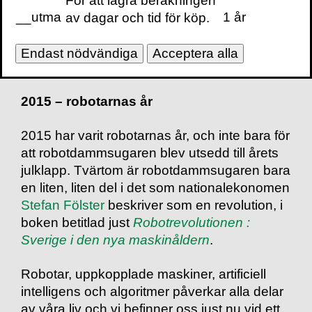
För att lagra beräkningen
nyhetsbrev (prenumerera på det kan du göra
__utma
1 år
av dagar och tid för köp.
längst ner på denna sida).
Endast nödvändiga
Acceptera alla
2015 – robotarnas år
2015 har varit robotarnas år, och inte bara för
att robotdammsugaren blev utsedd till årets
julklapp. Tvärtom är robotdammsugaren bara
en liten, liten del i det som nationalekonomen
Stefan Fölster
beskriver som en revolution, i
boken betitlad just
Robotrevolutionen :
Sverige i den nya maskinåldern
.
Robotar, uppkopplade maskiner, artificiell
intelligens och algoritmer påverkar alla delar
av våra liv och vi befinner oss just nu vid ett