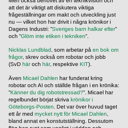
Men också behovet av en teknikvision och
att det är viktigt att diskutera viktiga
frågeställningar om makt och utveckling just
nu — vilket hon har drivit i några krönikor i
Dagens Industri: ”
Sveriges barn halkar efter
”
och ”
Glöm inte etiken i tekniken
”.
Nicklas Lundblad
, som arbetar på
en bok om
frågor
, skrev också om robotar och jobb
(SvD
här
och
här
, respektive
KIT
).
Även
Micael Dahlen
har funderat kring
robotar och AI och ställde frågan i en krönika:
”
Känner du dig robotstressad?
”. Micael har
regelbundet börjat skriva
krönikor i
Göteborgs-Posten
. Det var över huvud taget
ett år med
mycket nytt för Micael Dahlen
,
bland annat en konstutställning. Dessutom