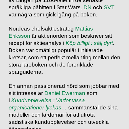
språkliga påhitten i Star Wars.
DN
och
SVT
var några som gick igång på boken.
Nordeas chefsaktiestrateg
Mattias
Eriksson
är aktienörden som beskriver sitt
recept för aktieanalys i
Köp billigt : sälj dyrt
.
Boken var omåttligt populär i initierade
kretsar, som ett perfekt mellanting mellan den
stora läroboken och de förenklade
sparguiderna.
En annan passionerad nörd som jobbar med
sitt intresse är
Daniel Ewerman
som
i
Kundupplevelse : Varför vissa
organisationer lyckas…
sammanställde sina
modeller och lärdomar för att utrota
sadistiska kundupplevelser och utveckla
tjänstedesign.