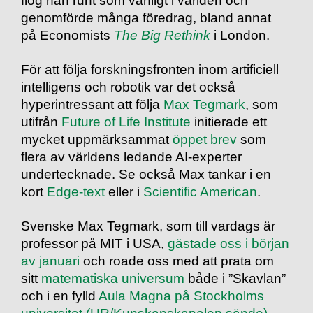
flög han runt som vanligt i världen och
genomförde många föredrag, bland annat
på Economists
The Big Rethink
i London.
För att följa forskningsfronten inom artificiell
intelligens och robotik var det också
hyperintressant att följa
Max Tegmark
, som
utifrån
Future of Life Institute
initierade ett
mycket uppmärksammat
öppet brev
som
flera av världens ledande AI-experter
undertecknade. Se också Max tankar i en
kort
Edge-text
eller i
Scientific American
.
Svenske Max Tegmark, som till vardags är
professor på MIT i USA,
gästade oss i början
av januari
och roade oss med att prata om
sitt
matematiska universum
både i ”Skavlan”
och i en fylld
Aula Magna på Stockholms