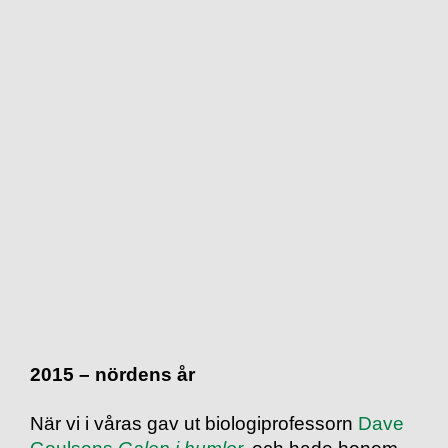
2015 ­– nördens år
När vi i våras gav ut biologiprofessorn
Dave
Goulsons
Galen i humlor
,
och hade honom