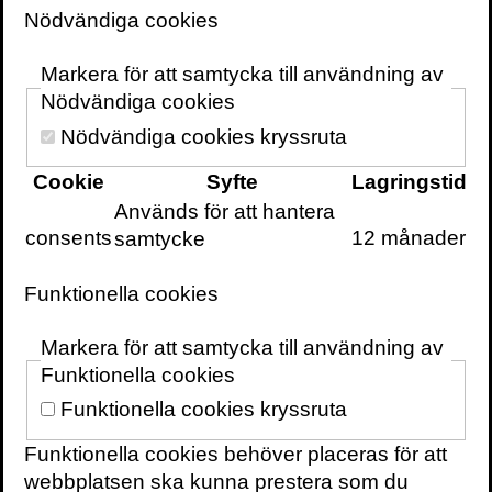
pärmar, på en scen eller i det offentliga
Nödvändiga cookies
samtalet.
Markera för att samtycka till användning av
Låt oss blicka tillbaka mot 2015, innan vi
Nödvändiga cookies
återkommer och berättar mer om 2016.
Nödvändiga cookies kryssruta
För fem år sedan gav vi ut två böcker på ett
Cookie
Syfte
Lagringstid
år – i år har vi gett ut tjugo. Bilden ovan är
Används för att hantera
från ett
reportage som branschtidningen
consents
12 månader
samtycke
Svensk Bokhandel
gjorde om oss i mars.
Funktionella cookies
Samtidigt säger antalet titlar vi ger ut just
ingenting alls om hur pass mycket klokare
Markera för att samtycka till användning av
eller roligare världen har blivit. Det blir inte
Funktionella cookies
minst uppenbart om man ser till de
Funktionella cookies kryssruta
”robotförlag” som för ett par år sedan började
paketera wikipediaartiklar och sälja dem i
Funktionella cookies behöver placeras för att
bokformat. En bok är förvisso alltid en bok,
webbplatsen ska kunna prestera som du