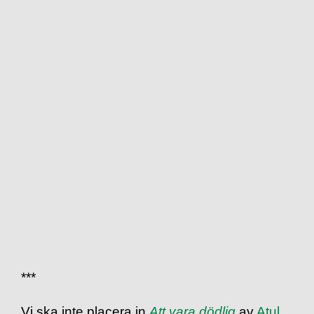
***
Vi ska inte placera in
Att vara dödlig
av
Atul