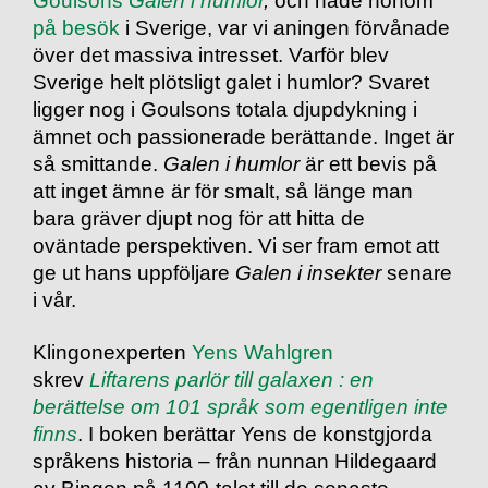
på besök
i Sverige, var vi aningen förvånade
över det massiva intresset. Varför blev
Sverige helt plötsligt galet i humlor? Svaret
ligger nog i Goulsons totala djupdykning i
ämnet och passionerade berättande. Inget är
så smittande.
Galen i humlor
är ett bevis på
att inget ämne är för smalt, så länge man
bara gräver djupt nog för att hitta de
oväntade perspektiven. Vi ser fram emot att
ge ut hans uppföljare
Galen i insekter
senare
i vår.
Klingonexperten
Yens Wahlgren
skrev
Liftarens parlör till galaxen : en
berättelse om 101 språk som egentligen inte
finns
. I boken berättar Yens de konstgjorda
språkens historia – från nunnan Hildegaard
av Bingen på 1100-talet till de senaste