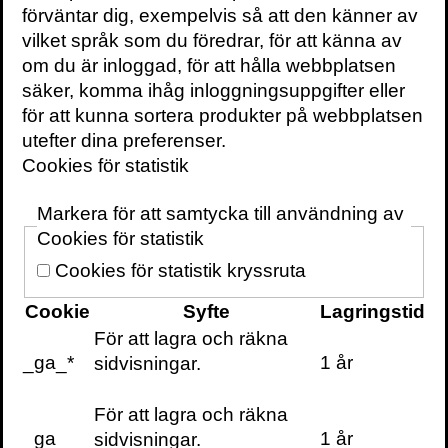
men förlaget har såhär en bit in på det nya
förväntar dig, exempelvis så att den känner av
millenniet en långt större roll att spela än att
vilket språk som du föredrar, för att känna av
bara paketera redan tillgänglig information.
om du är inloggad, för att hålla webbplatsen
säker, komma ihåg inloggningsuppgifter eller
Den måttstock som faktiskt säger någonting
för att kunna sortera produkter på webbplatsen
handlar om hur pass relevant man är – ger vi
utefter dina preferenser.
ut böcker som människor vill läsa och
Cookies för statistik
diskutera? Böcker som gör människor glada
eller arga, oroade eller hoppfulla, förbryllade
Markera för att samtycka till användning av
eller spiksäkra på sin sak? Att vara relevant
Cookies för statistik
är att nå ut.
Cookies för statistik kryssruta
Cookie
Syfte
Lagringstid
För att vara relevant måste man följa sin tid.
Som förlag blir uppgiften än mer delikat av
För att lagra och räkna
det faktum att det ofta tar ett år eller två att
_ga_*
1 år
sidvisningar.
skriva eller översätta en bok, därför måste
man också göra sitt bästa för att vara
För att lagra och räkna
relevant inte bara i nuet, utan också i
_ga
1 år
sidvisningar.