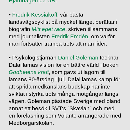
Hjärndagen på UR
.
•
Fredrik Kessiakoff
, vår bästa
landsvägscyklist på mycket länge, berättar i
biografin
Mitt eget race
, skriven tillsammans
med journalisten
Fredrik Emdén
, om varför
man fortsätter trampa trots att man lider.
• Psykologistjärnan
Daniel Goleman
tecknar
Dalai lamas vision för en bättre värld i boken
Godhetens kraft
, som gavs ut lagom till
lamans 80-årsdag i juli. Dalai lamas kamp för
att sprida medkänslans budskap har inte
sviktat i styrka trots många motgångar längs
vägen. Goleman gästade Sverige med bland
annat ett besök i SVT:s ”Skavlan” och med
en föreläsning som Volante arrangerade med
Medborgarskolan.