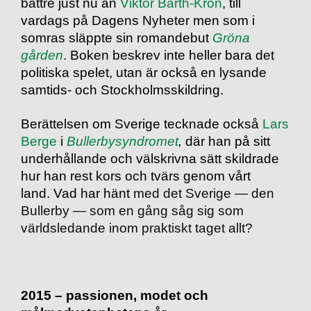
bättre just nu än
Viktor Barth-Kron
, till
vardags på Dagens Nyheter men som i
somras släppte sin romandebut
Gröna
gården
. Boken beskrev inte heller bara det
politiska spelet, utan är också en lysande
samtids- och Stockholmsskildring.
Berättelsen om Sverige tecknade också
Lars
Berge
i
Bullerbysyndromet
,
där han på sitt
underhållande och välskrivna sätt skildrade
hur han rest kors och tvärs genom vårt
land. Vad har hänt
med det Sverige — den
Bullerby — som en gång såg sig som
världsledande inom praktiskt taget allt?
2015 – passionen, modet och