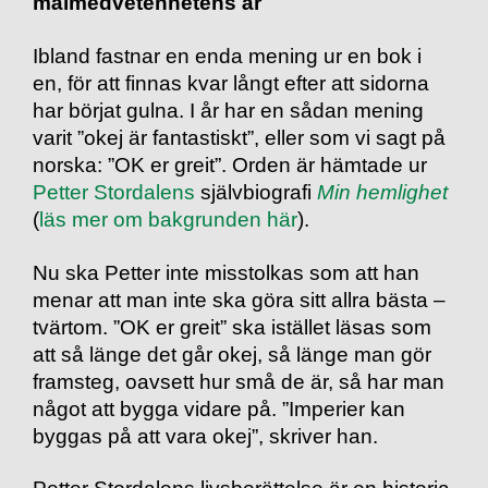
målmedvetenhetens år
Ibland fastnar en enda mening ur en bok i
en, för att finnas kvar långt efter att sidorna
har börjat gulna. I år har en sådan mening
varit ”okej är fantastiskt”, eller som vi sagt på
norska: ”OK er greit”. Orden är hämtade ur
Petter Stordalens
självbiografi
Min hemlighet
(
läs mer om bakgrunden här
).
Nu ska Petter inte misstolkas som att han
menar att man inte ska göra sitt allra bästa –
tvärtom. ”OK er greit” ska istället läsas som
att så länge det går okej, så länge man gör
framsteg, oavsett hur små de är, så har man
något att bygga vidare på. ”Imperier kan
byggas på att vara okej”, skriver han.
Petter Stordalens livsberättelse är en historia