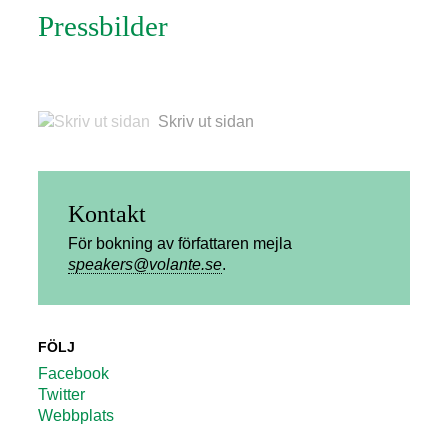
Pressbilder
Skriv ut sidan
Kontakt
För bokning av författaren mejla
speakers@volante.se
.
FÖLJ
Facebook
Twitter
Webbplats