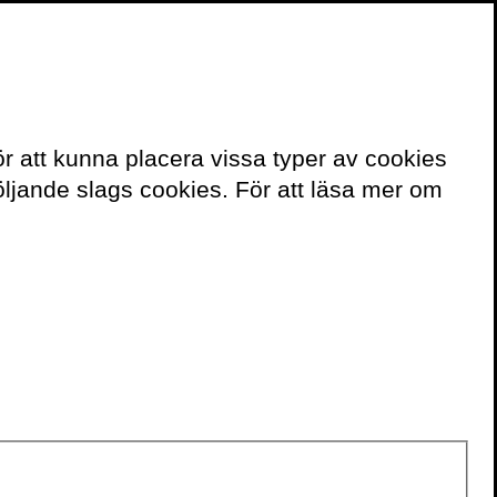
≡
Meny
ör att kunna placera vissa typer av cookies
 för
ljande slags cookies. För att läsa mer om
r egentligen