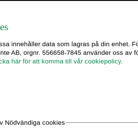
es
essa innehåller data som lagras på din enhet. F
er företagskultur
ante AB, orgnr. 556658-7845 använder oss av fö
icka här för att komma till vår cookiepolicy.
ten?
3 min
 av Nödvändiga cookies
Varifrån komme