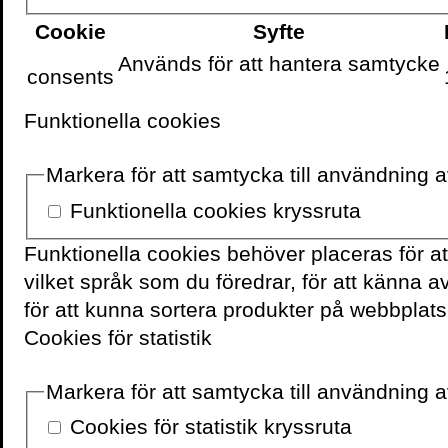
riksdagslegitimati
Cookie
Syfte
utomlands
Används för att hantera samtycke
consents
JAN EMANUEL
5 min
Funktionella cookies
Landet som blev för ri
Markera för att samtycka till användning 
MARTIN BECH HOLTE
10 min
Funktionella cookies kryssruta
Funktionella cookies behöver placeras för a
vilket språk som du föredrar, för att känna 
för att kunna sortera produkter på webbplats
Cookies för statistik
Varför är så mycket
trasigt i samhället?
Markera för att samtycka till användning av
KLAS HALLBERG
5 min
Cookies för statistik kryssruta