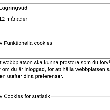
onen och flytta
musiken?
Lagringstid
GÖRAN GREIDER
4 min
12 månader
kt
Tryggheten på Klippgatan
En i
av Funktionella cookies
blev inte ett hinder utan
per
en språngbräda
PER
tt webbplatsen ska kunna prestera som du förvä
HENRIK BERGGREN
6 min
av om du är inloggad, för att hålla webbplatsen 
en utefter dina preferenser.
Relationen till den
”Jag
omgivande naturen har
dera
 Cookies för statistik
blivit skev
vad
JONNA BORNEMARK
8 min
MATT