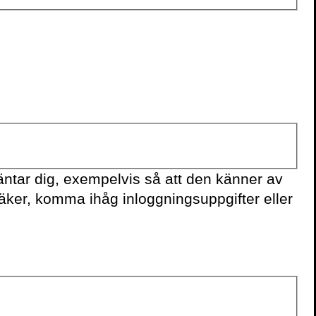
nte fullt ansvarig
son
 MOLANDER
10 min
ntar dig, exempelvis så att den känner av
säker, komma ihåg inloggningsuppgifter eller
 vill aldrig höra att
s morfar inte gjorde
 han kunde”
IAS ÖBERG
5 min