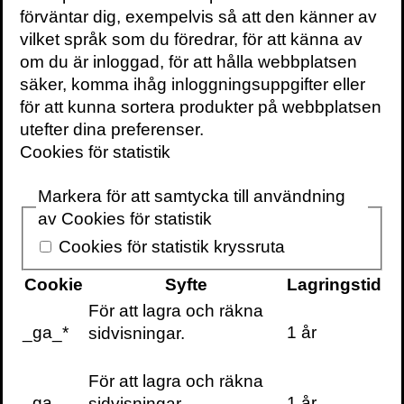
via tonsättarens liv. När jag skriver om
förväntar dig, exempelvis så att den känner av
musik upplever jag mig som friare än i
vilket språk som du föredrar, för att känna av
annat skrivande. Kanske handlar det om
om du är inloggad, för att hålla webbplatsen
att jag inte behöver vara konsekvent. Det
säker, komma ihåg inloggningsuppgifter eller
behöver musiken inte heller vara, och i
för att kunna sortera produkter på webbplatsen
logisk (läs: argumenterande) mening är
utefter dina preferenser.
den aldrig det. I slutändan är det antagligen
Cookies för statistik
därför som så många människor – bara i
detta ögonblick sannolikt hundratals
Markera för att samtycka till användning
miljoner över hela planeten – under
av Cookies för statistik
dygnets alla timmar kan försjunka i ett
Cookies för statistik kryssruta
kravlöst lyssnande på den musik de älskar.
Cookie
Syfte
Lagringstid
När jag skriver om
För att lagra och räkna
_ga_*
1 år
sidvisningar.
musik upplever jag mig
som friare än i annat
För att lagra och räkna
skrivande
_ga
1 år
sidvisningar.