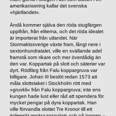
amerikanisering kallar det svenska
»hjärtlandet«.
Ändå kommer själva den röda stugfärgen
uppifrån, från eliterna, och det röda idealet
är importerat från utlandet. När
Stormaktssverige växte fram, långt nere i
sextonhundratalet, ville en svällande adel
framstå som rikare och mer överdådig än
den var. Koppartak på slott och säterier var
dyrt. Rödfärg från Falu koppargruva var
billigare. Johan III beslöt redan 1573 att
måla slottstaket i Stockholm rött med
»gruvkli« från Falu koppargruva; inte ens
kungen hade lust eller råd att spendera för
mycket pengar på dyra koppartak. Han
ville förvandla slottet Tre Kronor till ett
italienskt renässanspalats och på toppen –