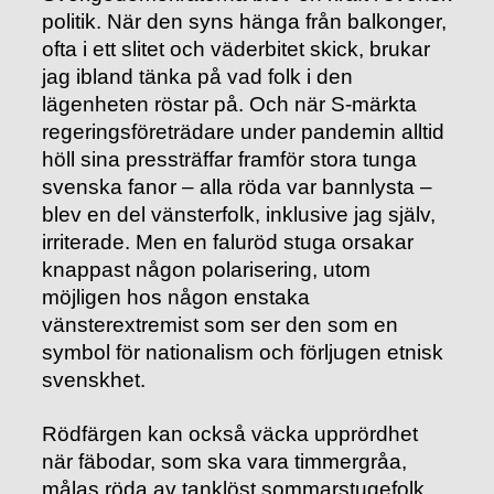
politik. När den syns hänga från balkonger,
ofta i ett slitet och väderbitet skick, brukar
jag ibland tänka på vad folk i den
lägenheten röstar på. Och när S-märkta
regeringsföreträdare under pandemin alltid
höll sina pressträffar framför stora tunga
svenska fanor – alla röda var bannlysta –
blev en del vänsterfolk, inklusive jag själv,
irriterade. Men en faluröd stuga orsakar
knappast någon polarisering, utom
möjligen hos någon enstaka
vänsterextremist som ser den som en
symbol för nationalism och förljugen etnisk
svenskhet.
Rödfärgen kan också väcka upprördhet
när fäbodar, som ska vara timmergråa,
målas röda av tanklöst sommarstugefolk.