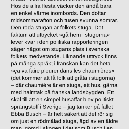
Hos de allra ﬂesta väcker den ändå bara
en enkel värme inombords. Den doftar
midsommarafton och tusen svunna somrar.
Den röda stugan är folkets stuga. Det
faktum att uttrycket »gå hem i stugorna«
lever kvar i den politiska rapporteringen
säger något om stugans plats i svenska
folkets medvetande. Liknande uttryck ﬁnns
på många språk; i franskan kan det heta
»ça va faire pleurer dans les chaumières«
(det kommer att få folk att gråta i stugorna)
– där chaumière är en stuga, ett hus, gärna
med halmtak på franska landsbygden. Ett
skäl till att en simpel husaffär blev politiskt
sprängstoff i Sverige – jag tänker på fallet
Ebba Busch – är helt säkert att det rör sig
om just en rödmålad stuga, ägd av en äldre
man, gömd i skogen i det som Busch i en