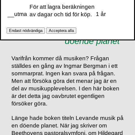
För att lagra beräkningen
magasin, operaprogramhäften och
__utma
1 år
av dagar och tid för köp.
tidningar, men har här omarbetats.
Levande musik på en
Endast nödvändiga
Acceptera alla
döende planet
Varifrån kommer då musiken? Frågan
ställdes en gång av Ingmar Bergman i ett
sommarprat. Ingen kan svara på frågan.
Men att försöka göra det menar jag är en
del av musikupplevelsen. I den här boken
är det detta jag oavbrutet egentligen
försöker göra.
Länge hade boken titeln Levande musik på
en döende planet. När jag skriver om
Beethovens pastoralsymfoni, om Hildegard