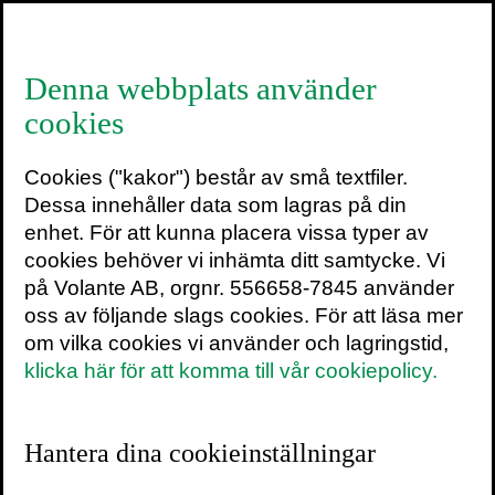
≡
Denna webbplats använder
cookies
Cookies ("kakor") består av små textfiler.
Göran Greider
Dessa innehåller data som lagras på din
enhet. För att kunna placera vissa typer av
SENASTE INLÄGG
cookies behöver vi inhämta ditt samtycke. Vi
TEXTARKIV
på Volante AB, orgnr. 556658-7845 använder
oss av följande slags cookies. För att läsa mer
om vilka cookies vi använder och lagringstid,
klicka här för att komma till vår cookiepolicy.
Varifrån kommer
Hantera dina cookieinställningar
egentligen musiken?