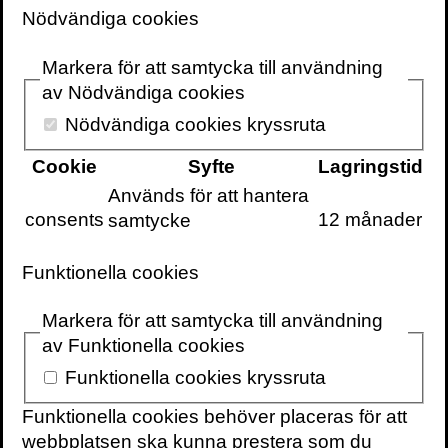
Nödvändiga cookies
10 juni 2025
4 min
Markera för att samtycka till användning
Här följer PRELUDIUM, min inledning till
av Nödvändiga cookies
boken
Härifrån kommer musiken
.
Nödvändiga cookies kryssruta
Nej, jag växte inte upp med den klassiska
Cookie
Syfte
Lagringstid
musiken. Den kom till mig i tonåren, nådde
Används för att hantera
mig som ett främmande ljusfenomen på
consents
12 månader
samtycke
himlen. Den stannade hos mig. Jag hör
den, men kan inte läsa den som partitur.
Funktionella cookies
Partitur är en stängd värld för mig; jag är en
lekman på området men eftersom musiken
Markera för att samtycka till användning
är en angelägenhet för alla, tror jag det
av Funktionella cookies
finns ett särskilt värde i att även lekmän
Funktionella cookies kryssruta
skriver om den.
Funktionella cookies behöver placeras för att
Vägen in i ett stycke kan för min del ofta gå
webbplatsen ska kunna prestera som du