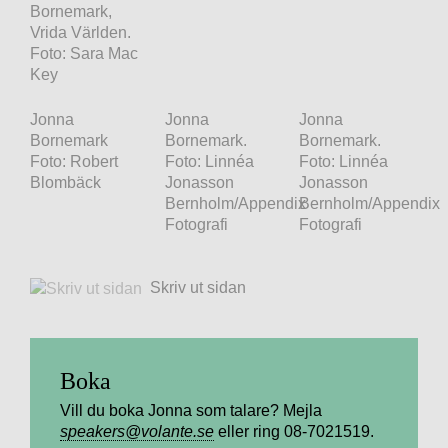
Bornemark,
Vrida Världen.
Foto: Sara Mac
Key
Jonna
Jonna
Jonna
Bornemark
Bornemark.
Bornemark.
Foto: Robert
Foto: Linnéa
Foto: Linnéa
Blombäck
Jonasson
Jonasson
Bernholm/Appendix
Bernholm/Appendix
Fotografi
Fotografi
Skriv ut sidan
Boka
Vill du boka Jonna som talare? Mejla
speakers@volante.se
eller ring 08-7021519.