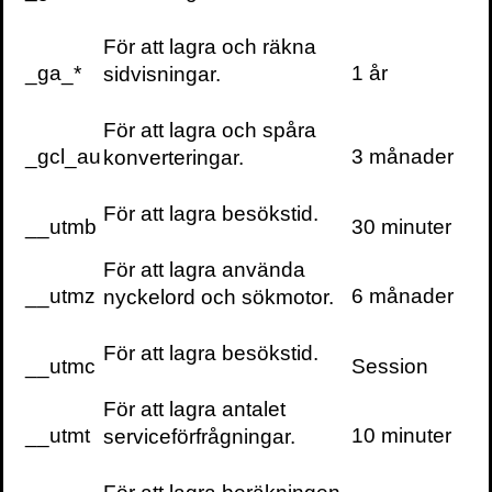
känslan för varandra.
För att lagra och räkna
_ga_*
1 år
sidvisningar.
Jonna är en aktiv forskare inom områden
som praktisk kunskap, mätbarhetens
gränser, omdömets möjligheter, subjektivitet,
För att lagra och spåra
_gcl_au
3 månader
religionsfilosofi och bildningsbegreppet. Med
konverteringar.
en gästprofessur vid Lunds Universitet och
Institute for Public Affairs
inledde hon sin
För att lagra besökstid.
__utmb
30 minuter
forskning på artificiell intelligens vs. omdöme.
För att lagra använda
Boka Jonna Bornemarks föreläsningar
__utmz
6 månader
nyckelord och sökmotor.
För att lagra besökstid.
Föreläsningar
__utmc
Session
För att lagra antalet
Vissa upprepar vad andra har sagt och tänkt,
__utmt
10 minuter
serviceförfrågningar.
andra formulerar helt nya tankar. Jonna
Bornemark tillhör de senare. Hennes skarpa