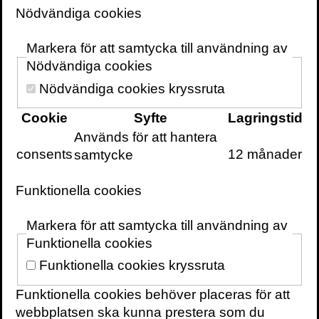
tvekan en av Sveriges mest tongivande
Nödvändiga cookies
och lästa filosofer. Hennes strid för det
omätbara och det mänskliga omdömet
Markera för att samtycka till användning av
har förändrat hur många ser på
Nödvändiga cookies
samhället, våra yrkesliv och vår kultur.
Nödvändiga cookies kryssruta
Cookie
Syfte
Lagringstid
Hennes genombrott som författare kom med
Används för att hantera
de bästsäljande böckerna
Det omätbaras
consents
12 månader
samtycke
renässans – en uppgörelse med
pedanternas världsherravälde
(2018) och
Funktionella cookies
uppföljaren
Horisonten finns alltid kvar
– om
det bortglömda omdömet
(2020). Böckerna
Markera för att samtycka till användning av
gav oss nya begrepp som ”förpappring” och
Funktionella cookies
”mikromotstånd”. Med boken
jag är himmel
Funktionella cookies kryssruta
och hav
(2022) undersöker hon graviditet, liv
och jagets gränser: Är vi enskilda, ensamma
Funktionella cookies behöver placeras för att
– eller hör vi samman?
De levande
(2025)
är
webbplatsen ska kunna prestera som du