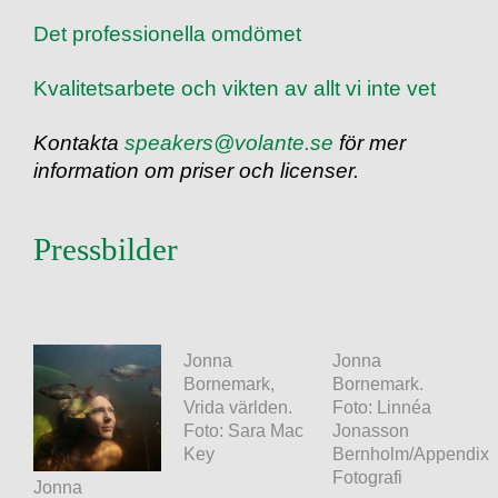
Det professionella omdömet
Kvalitetsarbete och vikten av allt vi inte vet
Kontakta
speakers@volante.se
för mer
information om priser och licenser.
Pressbilder
Jonna
Jonna
Bornemark,
Bornemark.
Vrida världen.
Foto: Linnéa
Foto: Sara Mac
Jonasson
Key
Bernholm/Appendix
Fotografi
Jonna