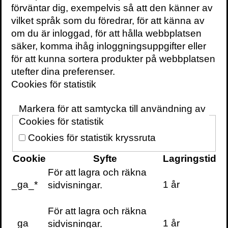
första delen av bokserien
Vrida världen
.
I
förväntar dig, exempelvis så att den känner av
detta projekt utforskar Jonna att om vi
vilket språk som du föredrar, för att känna av
omprövar vår relation till både det levande
om du är inloggad, för att hålla webbplatsen
och materia kan vi tänka om runt vad som är
säker, komma ihåg inloggningsuppgifter eller
viktigt och börja göra annorlunda.
De
för att kunna sortera produkter på webbplatsen
undanträngda
(2026) är den andra delen.
utefter dina preferenser.
Cookies för statistik
2017 var hon värd för
Sommar i P1
, i
september 2019 höll hon ett
tal
inför
Markera för att samtycka till användning av
riksmötets öppnande och 2021 tilldelades
Cookies för statistik
hon
Hillesgårdspriset
för medmänsklighet
Cookies för statistik kryssruta
och mod:
Cookie
Syfte
Lagringstid
för att hon med sitt glasklara och stridbara
För att lagra och räkna
tänkande lyckats visa att om vi vill utveckla
_ga_*
1 år
sidvisningar.
det goda omdöme som krävs för att bygga
ett mänskligare samhälle så behövs en
För att lagra och räkna
renässans för det omätbara, att vi
_ga
1 år
sidvisningar.
uppvärderar intuitionen och den empatiska