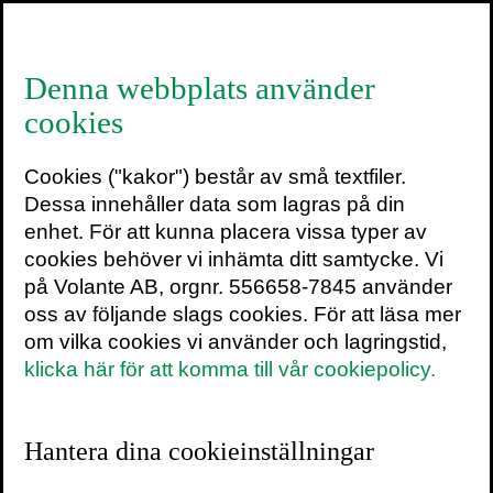
≡
Denna webbplats använder
cookies
Jonna Bornemark
Cookies ("kakor") består av små textfiler.
Dessa innehåller data som lagras på din
enhet. För att kunna placera vissa typer av
cookies behöver vi inhämta ditt samtycke. Vi
Jonna Bornemark är professor i filosofi
på Volante AB, orgnr. 556658-7845 använder
vid Centrum för praktisk kunskap på
oss av följande slags cookies. För att läsa mer
Södertörns högskola, medverkar
om vilka cookies vi använder och lagringstid,
regelbundet i Sveriges radios
klicka här för att komma till vår cookiepolicy.
Filosofiska rummet
och är krönikör
i
Dagens Nyheter,
författare och en
Hantera dina cookieinställningar
eftertraktad
föreläsare
. Jonna är utan