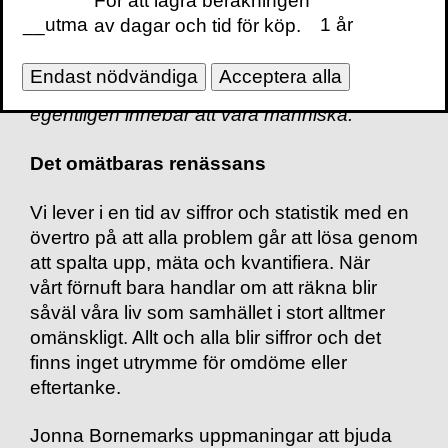
För att lagra beräkningen
formuleringar har gett vår samtid en ny
__utma
1 år
av dagar och tid för köp.
vokabulär med ord som förpappring,
mikromotstånd, etisk stress och
Endast nödvändiga
Acceptera alla
livsdränering. Hon riktar vår blick mot vad det
egentligen innebär att vara människa.
Det omätbaras renässans
Vi lever i en tid av siffror och statistik med en
övertro på att alla problem går att lösa genom
att spalta upp, mäta och kvantifiera. När
vårt förnuft bara handlar om att räkna blir
såväl våra liv som samhället i stort alltmer
omänskligt. Allt och alla blir siffror och det
finns inget utrymme för omdöme eller
eftertanke.
Jonna Bornemarks uppmaningar att bjuda