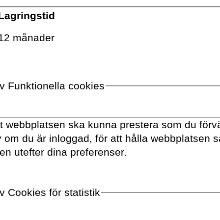
Lagringstid
12 månader
Bernholm/Appendix Fotografi
av Funktionella cookies
tt webbplatsen ska kunna prestera som du förvä
av om du är inloggad, för att hålla webbplatsen 
VOLANTE PÅ
TWITTER
en utefter dina preferenser.
VILL DU FÅ VÅRT NYHETSBREV?
 Cookies för statistik
Information om böcker,
föreläsningar och