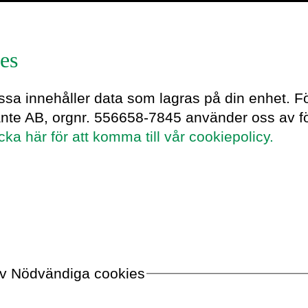
es
rnemark.
essa innehåller data som lagras på din enhet. F
ante AB, orgnr. 556658-7845 använder oss av fö
icka här för att komma till vår cookiepolicy.
nnéa Jonasson
m/Appendix
i
 av Nödvändiga cookies