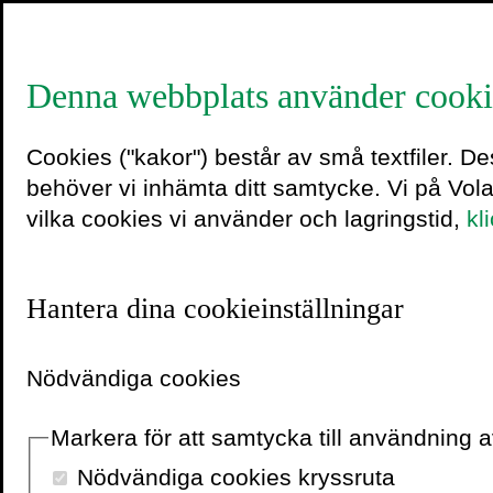
Denna webbplats använder cooki
Jonna Bo
Cookies ("kakor") består av små textfiler. D
behöver vi inhämta ditt samtycke. Vi på Vol
vilka cookies vi använder och lagringstid,
kl
Foto: Li
Bernhol
Hantera dina cookieinställningar
Nödvändiga cookies
Fotograf
Markera för att samtycka till användning
13 oktober 2020
Nödvändiga cookies kryssruta