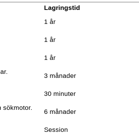
evenemang levereras
Lagringstid
ungefär en gång i veckan till
din inbox
.
1 år
.
1 år
.
1 år
ar.
3 månader
30 minuter
h sökmotor.
6 månader
Session