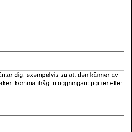
ntar dig, exempelvis så att den känner av
säker, komma ihåg inloggningsuppgifter eller
KONTAKTA OSS
Volante
Stora Nygatan 7
SE-111 27 Stockholm
Sweden