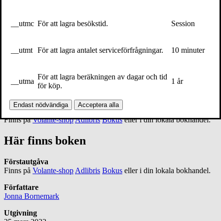
__utmc
För att lagra besökstid.
Session
__utmt
För att lagra antalet serviceförfrågningar.
10 minuter
För att lagra beräkningen av dagar och tid
__utma
1 år
för köp.
Här finns boken
Endast nödvändiga
Acceptera alla
Förstautgåva
Finns på
Volante-shop
Adlibris
Bokus
eller i din lokala bokhandel.
Här finns boken
Förstautgåva
Finns på
Volante-shop
Adlibris
Bokus
eller i din lokala bokhandel.
Författare
Jonna Bornemark
Utgivning