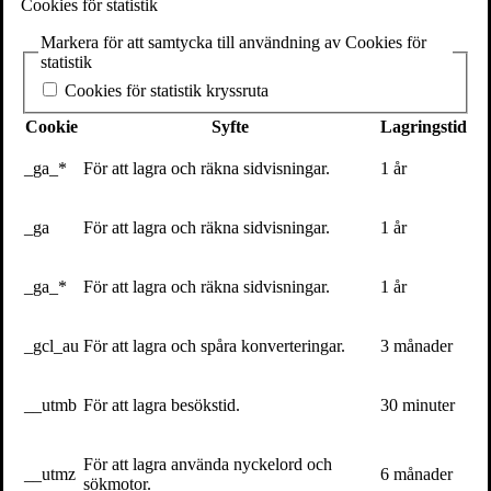
Cookies för statistik
tappar bort i vår iver att ringa in, spalta upp, mäta och kvantifiera
varje aspekt av livet. Men
jag är himmel och hav
är samtidigt något
Markera för att samtycka till användning av Cookies för
helt annorlunda – och Jonna Bornemarks mest personliga bok
statistik
hittills.
Cookies för statistik kryssruta
Här närmar hon sig graviditetserfarenheten för att se vilka radikala
Cookie
Syfte
Lagringstid
lärdomar som kan dras av den. Med utgångspunkt i en poetisk
undersökning av graviditetens, födandets och småbarnstidens
_ga_*
För att lagra och räkna sidvisningar.
1 år
erfarenhet vill hon bidra till att utveckla en graviditetens och de
sammanbundna kropparnas filosofi – en livets logik.
_ga
För att lagra och räkna sidvisningar.
1 år
Läs mer om varför Jonna Bornemark skriver ”jag” med litet ”j”:
Vilket “jag” är himmel och hav?
_ga_*
För att lagra och räkna sidvisningar.
1 år
_gcl_au
För att lagra och spåra konverteringar.
3 månader
__utmb
För att lagra besökstid.
30 minuter
För att lagra använda nyckelord och
__utmz
6 månader
sökmotor.