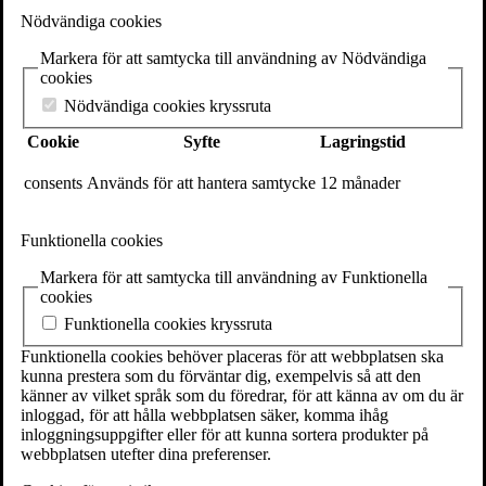
samman? I boken
jag är himmel och hav
undersöker Jonna
Nödvändiga cookies
Bornemark en av de mest paradoxala och djupt existentiella
erfarenheter som hör livet till –
graviditeten
.
Markera för att samtycka till användning av Nödvändiga
cookies
Den gravida kvinnan kontrollerar sin kropp och samtidigt inte, hon
är passiv och aktiv på samma gång, hon möter både liv och död.
Nödvändiga cookies kryssruta
Hon är en – och samtidigt två. Det är en erfarenhet som inte har fått
ta plats i filosofin, den västerländska filosofen har typiskt inte varit
Cookie
Syfte
Lagringstid
en kvinna, än mindre en gravid kvinna.
consents
Används för att hantera samtycke
12 månader
Men om vi tog denna erfarenhet på allvar, vad skulle vi då
upptäcka? Vart skulle det leda oss?
Funktionella cookies
Vi tänker så ofta att livet börjar vid födelsen och att kroppar är
separerade från varandra. Vi uppfattar liv som något som finns i
Markera för att samtycka till användning av Funktionella
åtskilda individer, inte som något som binder ihop oss med varandra.
cookies
Graviditeten är en erfarenhet med kraft att utmana dessa idéer och ge
Funktionella cookies kryssruta
oss en ny, annan förståelse för vad liv är och vilken relation vi
egentligen har till andra människor och andra levande varelser.
Funktionella cookies behöver placeras för att webbplatsen ska
kunna prestera som du förväntar dig, exempelvis så att den
Jonna Bornemark är en av Sveriges mest kända och tongivande
känner av vilket språk som du föredrar, för att känna av om du är
filosofer. Med succéböcker som
De omätbaras renässans
och
inloggad, för att hålla webbplatsen säker, komma ihåg
Horisonten finns alltid kvar
har hon nått långt bortom de filosofiska
inloggningsuppgifter eller för att kunna sortera produkter på
rummen.
webbplatsen utefter dina preferenser.
jag är himmel och hav
knyter an till de tidigare böckerna, om vad vi