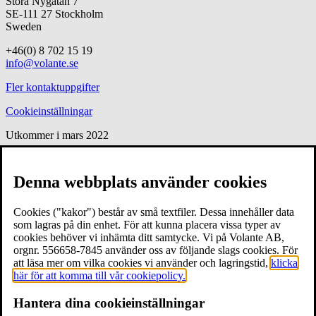
Stora Nygatan 7
SE-111 27 Stockholm
Sweden
+46(0) 8 702 15 19
info@volante.se
Fler kontaktuppgifter
Cookieinställningar
Utkommer i mars 2022
jag är himmel och hav
En
Denna webbplats använder cookies
filosofisk undersökning av
Cookies ("kakor") består av små textfiler. Dessa innehåller data
graviditet, liv och jagets
som lagras på din enhet. För att kunna placera vissa typer av
cookies behöver vi inhämta ditt samtycke. Vi på Volante AB,
gränser
orgnr. 556658-7845 använder oss av följande slags cookies. För
att läsa mer om vilka cookies vi använder och lagringstid,
klicka
här för att komma till vår cookiepolicy.
av
Jonna Bornemark
Hantera dina cookieinställningar
Är vi människor i grunden enskilda, ensamma – eller hör vi