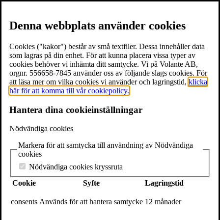
Denna webbplats använder cookies
Cookies ("kakor") består av små textfiler. Dessa innehåller data
som lagras på din enhet. För att kunna placera vissa typer av
cookies behöver vi inhämta ditt samtycke. Vi på Volante AB,
≡
Meny
orgnr. 556658-7845 använder oss av följande slags cookies. För
att läsa mer om vilka cookies vi använder och lagringstid,
klicka
här för att komma till vår cookiepolicy.
×
Hantera dina cookieinställningar
Böcker
Författare
Nödvändiga cookies
Föreläsare
Texter & utdrag
Markera för att samtycka till användning av Nödvändiga
Volantebloggen
cookies
Pressrum
Om Volante
Nödvändiga cookies kryssruta
Kontakt
Cookie
Syfte
Lagringstid
Webshop
In English
consents
Används för att hantera samtycke
12 månader
Volante
Stora Nygatan 7