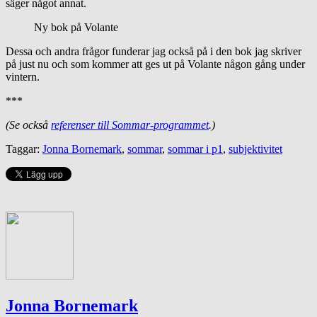
säger något annat.
Ny bok på Volante
Dessa och andra frågor funderar jag också på i den bok jag skriver
på just nu och som kommer att ges ut på Volante någon gång under
vintern.
***
(Se också
referenser till Sommar-programmet
.)
Taggar:
Jonna Bornemark
,
sommar
,
sommar i p1
,
subjektivitet
Jonna Bornemark