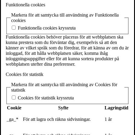
SE-111 27 Stockholm
Funktionella cookies
Sweden
Markera för att samtycka till användning av Funktionella
+46(0) 8 702 15 19
cookies
info@volante.se
Funktionella cookies kryssruta
Fler kontaktuppgifter
Funktionella cookies behöver placeras för att webbplatsen ska
kunna prestera som du förväntar dig, exempelvis så att den
Cookieinställningar
känner av vilket språk som du föredrar, för att känna av om du är
inloggad, för att hålla webbplatsen säker, komma ihåg
inloggningsuppgifter eller för att kunna sortera produkter på
webbplatsen utefter dina preferenser.
Att vara subjekt i vår tid
Cookies för statistik
2 augusti 2017
Markera för att samtycka till användning av Cookies för
3 min
statistik
Det här inlägget skrevs strax före
Jonna Bornemark var värd i
Cookies för statistik kryssruta
”Sommar i P1”
(3 augusti 2017).
Cookie
Syfte
Lagringstid
_ga_*
För att lagra och räkna sidvisningar.
1 år
Att bli tillfrågad att göra ett sommarprogram är att bli utnämnd till
subjekt. I 90 minuter är man ensamt med det svenska folket och
anses vara någon som har något att berätta. Det är något fint. Denna