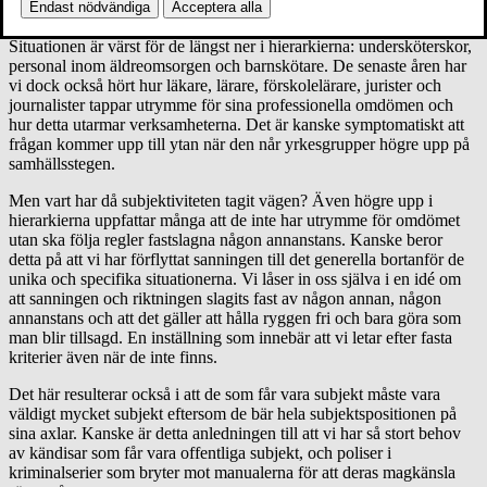
Endast nödvändiga
Acceptera alla
Situationen är värst för de längst ner i hierarkierna
Situationen är värst för de längst ner i hierarkierna: undersköterskor,
personal inom äldreomsorgen och barnskötare. De senaste åren har
vi dock också hört hur läkare, lärare, förskolelärare, jurister och
journalister tappar utrymme för sina professionella omdömen och
hur detta utarmar verksamheterna. Det är kanske symptomatiskt att
frågan kommer upp till ytan när den når yrkesgrupper högre upp på
samhällsstegen.
Men vart har då subjektiviteten tagit vägen? Även högre upp i
hierarkierna uppfattar många att de inte har utrymme för omdömet
utan ska följa regler fastslagna någon annanstans. Kanske beror
detta på att vi har förflyttat sanningen till det generella bortanför de
unika och specifika situationerna. Vi låser in oss själva i en idé om
att sanningen och riktningen slagits fast av någon annan, någon
annanstans och att det gäller att hålla ryggen fri och bara göra som
man blir tillsagd. En inställning som innebär att vi letar efter fasta
kriterier även när de inte finns.
Det här resulterar också i att de som får vara subjekt måste vara
väldigt mycket subjekt eftersom de bär hela subjektspositionen på
sina axlar. Kanske är detta anledningen till att vi har så stort behov
av kändisar som får vara offentliga subjekt, och poliser i
kriminalserier som bryter mot manualerna för att deras magkänsla