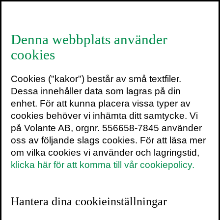
≡
Denna webbplats använder
cookies
Wim Hof
Cookies ("kakor") består av små textfiler.
KÖP WIM HOF-METODEN HÄR
Dessa innehåller data som lagras på din
enhet. För att kunna placera vissa typer av
LÄS MER OM WIM HOF-METODEN HÄR
cookies behöver vi inhämta ditt samtycke. Vi
på Volante AB, orgnr. 556658-7845 använder
Grundandning
oss av följande slags cookies. För att läsa mer
Håll värmen
om vilka cookies vi använder och lagringstid,
Köldexponering för nybörjare
klicka här för att komma till vår cookiepolicy.
Värm händerna och fötterna i iskallt
vatten
Hantera dina cookieinställningar
Han har blivit känd som ”Ismannen” med
över 20 världsrekord i Guinness rekordbok.