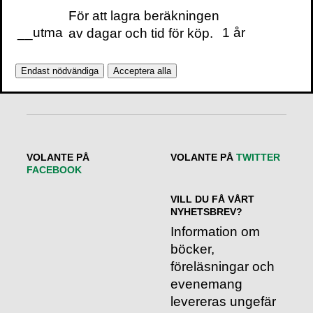
För att lagra beräkningen
Webbplats
__utma
1 år
av dagar och tid för köp.
BÖCKER
Wim Hof-metoden
Endast nödvändiga
Acceptera alla
VOLANTE PÅ
VOLANTE PÅ
TWITTER
FACEBOOK
VILL DU FÅ VÅRT
NYHETSBREV?
Information om
böcker,
föreläsningar och
evenemang
levereras ungefär