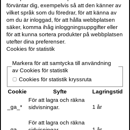
förväntar dig, exempelvis så att den känner av
Bear Grylls
till den svenska entreprenören
vilket språk som du föredrar, för att känna av
och influencern
Alexander Warg-Pärleros
,
om du är inloggad, för att hålla webbplatsen
grundare av
Framgångspodden
.
Här
kan
säker, komma ihåg inloggningsuppgifter eller
du läsa om hur Wim Hof-metoden förändrat
för att kunna sortera produkter på webbplatsen
Alexanders liv i grunden. Han skriver bland
utefter dina preferenser.
annat:
Cookies för statistik
”Läser du den här boken kommer det att
Markera för att samtycka till användning
förändra ditt liv. Om du följer hans råd
av Cookies för statistik
kommer du att bli en annan människa. Det
är jag hundra procent säker på.”
Cookies för statistik kryssruta
Cookie
Syfte
Lagringstid
Martin Wikfalk
, medgrundare till
Mindfulness Appen
och
Bara Yoga
,
För att lagra och räkna
beskriver Wim Hof så här:
_ga_*
1 år
sidvisningar.
”Hur vi andas speglar och påverkar vårt
För att lagra och räkna
sinnestillstånd. När man kombinerar
_ga
1 år
sidvisningar.