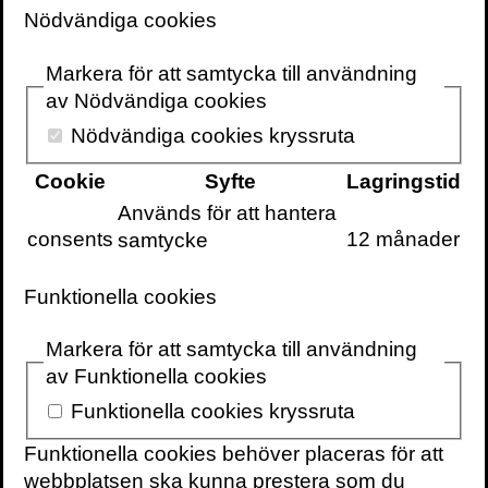
Nödvändiga cookies
Wim Hof har tillbringat timmar i iskallt vatten
och sprungit barfotamaraton såväl i stekhet
Markera för att samtycka till användning
ökensand som över arktiska vidder. Hans
av Nödvändiga cookies
största bedrift är dock att ha skapat
metoden som var dag förändrar tusentals
Nödvändiga cookies kryssruta
människors liv genom djupandning och
Cookie
Syfte
Lagringstid
kyla.
Används för att hantera
consents
12 månader
samtycke
Wim Hofs budskap är att du kan göra det
omöjliga. Du kan övervinna sjukdomar, öka
ditt psykiska välbefinnande, förbättra din
Funktionella cookies
fysiska prestationsförmåga och behålla
Markera för att samtycka till användning
kontrollen i stressade situationer.
av Funktionella cookies
Du kan helt enkelt bli starkare, friskare och
Funktionella cookies kryssruta
lyckligare genom
Wim Hof-metoden
.
Funktionella cookies behöver placeras för att
webbplatsen ska kunna prestera som du
Wim Hof har hyllats av alltifrån äventyraren