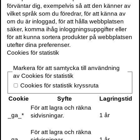
förväntar dig, exempelvis så att den känner av
Sverige och säkert andra länder med oss
vilket språk som du föredrar, för att känna av
är fyllt av chefer och ledare som arbetar för
om du är inloggad, för att hålla webbplatsen
en ökad effektivitet. När jag frågar dem om
säker, komma ihåg inloggningsuppgifter eller
vad effektivitet handlar om beskriver de hur
för att kunna sortera produkter på webbplatsen
de försöker hinna med många saker på
utefter dina preferenser.
kort tid. När något inte blir bra måste de
Cookies för statistik
hinna med ännu fler saker på ännu kortare
tid.
Markera för att samtycka till användning
av Cookies för statistik
Till att börja med vill jag tydliggöra
Cookies för statistik kryssruta
begreppet tid här. Tiden är konstant och
dygnet har 24 timmar, det gäller alla.
Cookie
Syfte
Lagringstid
Normal arbetstid motsvarar 40 timmar per
För att lagra och räkna
vecka och en arbetsdag brukar vara runt
_ga_*
1 år
sidvisningar.
åtta timmar i snitt. Att skylla på tiden, att
försöka påverka tiden eller att jaga tid är
För att lagra och räkna
både dumt och omöjligt. Tiden är konstant
_ga
1 år
sidvisningar.