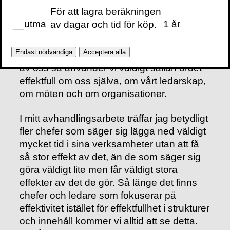
länge varit ett faktum med deras två olika
För att lagra beräkningen
uttryck
efficient
och
effective
. Med vår
__utma
1 år
av dagar och tid för köp.
svenska slarviga och tidsjagande attityd
har vi slagit ihop dem till ett och samma
Endast nödvändiga
Acceptera alla
effektiv
. Om vi tänker efter lite var och en
av oss så använder vi väldigt sällan ordet
effektfull om oss själva, om vårt ledarskap,
om möten och om organisationer.
I mitt avhandlingsarbete träffar jag betydligt
fler chefer som säger sig lägga ned väldigt
mycket tid i sina verksamheter utan att få
så stor effekt av det, än de som säger sig
göra väldigt lite men får väldigt stora
effekter av det de gör. Så länge det finns
chefer och ledare som fokuserar på
effektivitet istället för effektfullhet i strukturer
och innehåll kommer vi alltid att se detta.