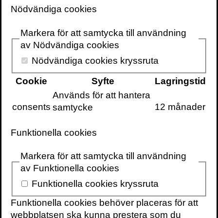
verksamheter.
Mer om Simon
Nödvändiga cookies
SENASTE INLÄGG
Markera för att samtycka till användning
TEXTARKIV
av Nödvändiga cookies
BÖCKER
Nödvändiga cookies kryssruta
Cookie
Syfte
Lagringstid
Används för att hantera
consents
12 månader
samtycke
Effektiv vs. effektfull
Funktionella cookies
20 februari 2022
2 min
Markera för att samtycka till användning
av Funktionella cookies
Att vara
effektiv
är att hinna med många
Funktionella cookies kryssruta
saker på kort tid. Att vara
effektfull
är att få
ut största möjliga effekt av den arbetsinsats
Funktionella cookies behöver placeras för att
man gör.
webbplatsen ska kunna prestera som du