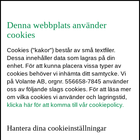
≡
Denna webbplats använder
cookies
Cookies ("kakor") består av små textfiler.
Simon Elvnäs
Dessa innehåller data som lagras på din
Leg. arbetsterapeut, magister i
enhet. För att kunna placera vissa typer av
ergonomi och doktorand vid KTH.
cookies behöver vi inhämta ditt samtycke. Vi
Sedan 2010 driver han ett
på Volante AB, orgnr. 556658-7845 använder
uppmärksammat
oss av följande slags cookies. För att läsa mer
forskningsprojekt som studerar
om vilka cookies vi använder och lagringstid,
det faktiska beteendet hos ledare
klicka här för att komma till vår cookiepolicy.
och chefer. Med en unik och
interaktiv forskningsmetodik har
Simon Elvnäs studerat ledares
Hantera dina cookieinställningar
agerande i många olika typer av