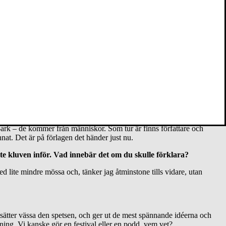
 roliga människor, gjort en och annan konsthappening, drivit
kerna i min hylla kommer redan från Volante, och det handlar antagligen
el av. Att hjälpa till med det har alltid varit min drivkraft när jag
llt fler verksamheter styrs idag av fantasilösa administratörer som
-ark – de kommer från människor. Som tur är finns författare och
at. Det är på förlagen det händer just nu.
lite kluven inför. Vad innebär det om du skulle förklara?
d lite mindre mössa och, tänker jag åtminstone tills vidare, utan
rtsätter vässa den spetsen, och ger ut de mest spännande idéerna och
ning. Vi kanske gör en festival eller en podd, vem vet?