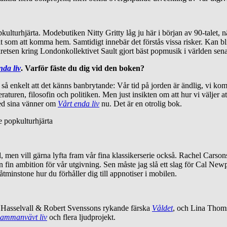
kulturhjärta. Modebutiken Nitty Gritty låg ju här i början av 90-talet, n
kelt som att komma hem. Samtidigt innebär det förstås vissa risker. Kan bl
kretsen kring Londonkollektivet Sault gjort bäst popmusik i världen sena
nda liv
. Varför fäste du dig vid den boken?
så enkelt att det känns banbrytande: Vår tid på jorden är ändlig, vi ko
turen, filosofin och politiken. Men just insikten om att hur vi väljer at
med sina vänner om
Vårt enda liv
nu. Det är en otrolig bok.
e popkulturhjärta
 men vill gärna lyfta fram vår fina klassikerserie också. Rachel Carso
 fin ambition för vår utgivning. Sen måste jag slå ett slag för Cal New
minstone hur du förhåller dig till appnotiser i mobilen.
e Hasselvall & Robert Svenssons rykande färska
Våldet
, och Lina Thom
sammanvävt liv
och flera ljudprojekt.