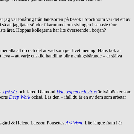
är jag var tonåring från landsorten på besök i Stockholm var det ett av
i så att jag tjatar sönder fikarummet om stylingen i senaste Our
ste året. Hoppas kollegerna har lite överseende i början?
mmer alla att dö och det är vad som ger livet mening. Hans bok är
t leva – att varje enskild handling blir meningsbärande – är själva
ns
Tyst vår
och Jared Diamond
Vete, vapen och virus
är två böcker som
ports
Deep Work
också. Läs den – ifall du är en av dem som arbetar
sgård & Helene Larsson Pousettes
Arkivism
. Lite längre fram i år