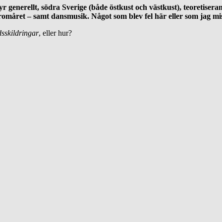
generellt, södra Sverige (både östkust och västkust), teoretiseran
omåret – samt dansmusik. Något som blev fel här eller som jag mi
sskildringar
, eller hur?