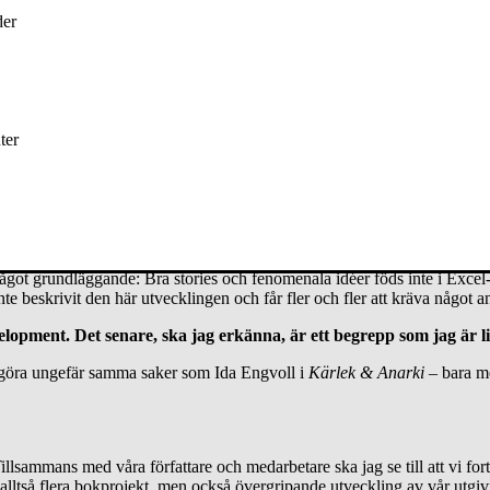
jag arrat klubbar och små festivaler i skogar tillsammans med en massa
der
ans med en kille som heter Bengtsson.
sa
ter
 bästa fall också i den ordningen. En oproportionerligt stor andel av böc
ig, och väldigt många har dessutom spännande tankar som fler borde få ta d
ndlar ju om i princip samma sak.
r dynamisk och spännande än andra delar av kultur- och mediesektorn. A
ågot grundläggande: Bra stories och fenomenala idéer föds inte i Excel
eskrivit den här utvecklingen och får fler och fler att kräva något ann
evelopment. Det senare, ska jag erkänna, är ett begrepp som jag är 
a göra ungefär samma saker som Ida Engvoll i
Kärlek & Anarki
– bara me
llsammans med våra författare och medarbetare ska jag se till att vi fo
alltså flera bokprojekt, men också övergripande utveckling av vår utgiv