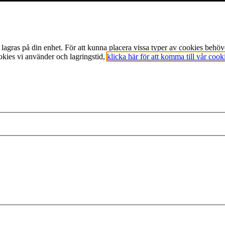
m lagras på din enhet. För att kunna placera vissa typer av cookies beh
okies vi använder och lagringstid,
klicka här för att komma till vår cook