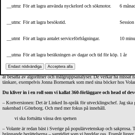
hamnade på Kulturhuset var jag onlinechef på SVT Debatt. Och så har 
__utmz
För att lagra använda nyckelord och sökmotor.
6 måna
skivbolag – och skrivit en bok om den svenska landsbygden tillsamm
Volante är redan bäst i Sverige på populärvetenskap och sakpro
__utmc
För att lagra besökstid.
Session
Men inte så mycket förlag i denna mix. Varför förlag nu?
__utmt
För att lagra antalet serviceförfrågningar.
10 minu
– Det snabba svaret är att jag älskar att läsa, lyssna och diskutera, i
om att vi går igång på liknande grejer. Alla har ju en berättelse inom s
sysslat med journalistik och satt ihop events – och det Volante gör ha
__utma
För att lagra beräkningen av dagar och tid för köp.
1 år
Det är på förlagen det händer just nu.
Endast nödvändiga
Acceptera alla
– Dessutom tycker jag att bokbranschen senaste årens känts mycket me
är besatta av algoritmer och målgruppsanalyser. De verkar ha missat n
tänkare, exempelvis Jonna Bornemark som med sina böcker hos Volante b
Du kliver in i en roll som vi kallat 360-förläggare och head of d
– Kortversionen: Det är Linked In-språk för utvecklingschef. Jag sk
nakenbad i Göteborg. Och med mer fokus på innehåll.
vi ska fortsätta vässa den spetsen
– Volante är redan bäst i Sverige på populärvetenskap och sakprosa. Ti
brännande berättelserna – samtidigt som vi breddar oss. Framåt ligger 