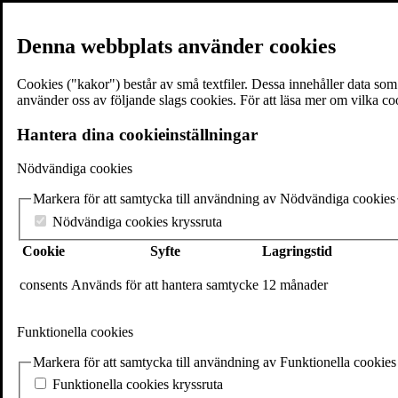
Denna webbplats använder cookies
Cookies ("kakor") består av små textfiler. Dessa innehåller data so
använder oss av följande slags cookies. För att läsa mer om vilka co
≡
Meny
Hantera dina cookieinställningar
Nödvändiga cookies
×
Markera för att samtycka till användning av Nödvändiga cookies
Böcker
Författare
Nödvändiga cookies kryssruta
Föreläsare
Cookie
Syfte
Lagringstid
Texter & utdrag
Volantebloggen
Pressrum
consents
Används för att hantera samtycke
12 månader
Om Volante
Kontakt
Funktionella cookies
Webshop
In English
Markera för att samtycka till användning av Funktionella cookies
Volante
Funktionella cookies kryssruta
Stora Nygatan 7