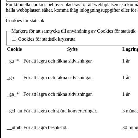
SE-111 27 Stockholm
Funktionella cookies behöver placeras för att webbplatsen ska kunna 
Sweden
hålla webbplatsen säker, komma ihåg inloggningsuppgifter eller för a
+46(0) 8 702 15 19
Cookies för statistik
info@volante.se
Markera för att samtycka till användning av Cookies för statistik
Fler kontaktuppgifter
Cookies för statistik kryssruta
Cookieinställningar
Cookie
Syfte
Lagring
_ga_*
För att lagra och räkna sidvisningar.
1 år
Johan Wirfält börjar på Volante: ”Det k
_ga
För att lagra och räkna sidvisningar.
1 år
23 mars 2021
I mars börjar
Johan Wirfält
på Volante som förläggare och ansvarig fö
_ga_*
För att lagra och räkna sidvisningar.
1 år
ledningsgruppen. På Kulturhuset har han bland annat ansvarat för de
Johan Wirfält
har annars en bakgrund som journalist. Det var i den ro
_gcl_au
För att lagra och spåra konverteringar.
3 måna
Jag minns dig för länge sedan som en petnoga textredaktör på mo
seminarieverksamhet. Om du skulle sammanfatta allt du gjort ti
__utmb
För att lagra besökstid.
30 minu
– Oj! Jag har varit med och startat livsstilsmagasinet Rodeo, som jag