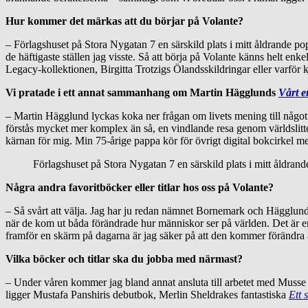
Hur kommer det märkas att du börjar på Volante?
– Förlagshuset på Stora Nygatan 7 en särskild plats i mitt åldrande pop
de häftigaste ställen jag visste. Så att börja på Volante känns helt en
Legacy-kollektionen, Birgitta Trotzigs Ölandsskildringar eller varför 
Vi pratade i ett annat sammanhang om Martin Hägglunds
Vårt e
– Martin Hägglund lyckas koka ner frågan om livets mening till något 
förstås mycket mer komplex än så, en vindlande resa genom världslittera
kärnan för mig. Min 75-årige pappa kör för övrigt digital bokcirkel 
Förlagshuset på Stora Nygatan 7 en särskild plats i mitt åldrand
Några andra favoritböcker eller titlar hos oss på Volante?
– Så svårt att välja. Jag har ju redan nämnet Bornemark och Hägglund,
när de kom ut båda förändrade hur människor ser på världen. Det är en
framför en skärm på dagarna är jag säker på att den kommer förändra åt
Vilka böcker och titlar ska du jobba med närmast?
– Under våren kommer jag bland annat ansluta till arbetet med Muss
ligger Mustafa Panshiris debutbok, Merlin Sheldrakes fantastiska
Ett 