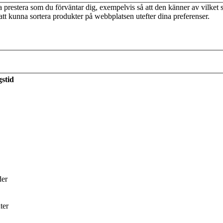
prestera som du förväntar dig, exempelvis så att den känner av vilket s
tt kunna sortera produkter på webbplatsen utefter dina preferenser.
stid
änns som att komma hem”
r utveckling av innehåll. Han har sedan 2014 varit konstnärlig ledare f
batt- och seminarieprogrammet.
llen som Volantes förlagschef
Tobias Nielsén
först stötte på honom. Här 
der
demagasinet Bon. Sedan har vi haft mycket kontakt i ditt jobb som
digare?
ter
 också var chefredaktör för. Dessutom gjort en vända som debattredaktör