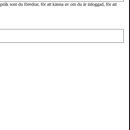
pråk som du föredrar, för att känna av om du är inloggad, för att
ör Kulturhuset/Stadsteatern i Stockholm, där han även varit en del av
ställer han några frågor till Johan:
 chef för Kulturhuset Stadsteaterns debatt- och
 på Expressen och jobbat ett par år som journalist i London. Innan jag