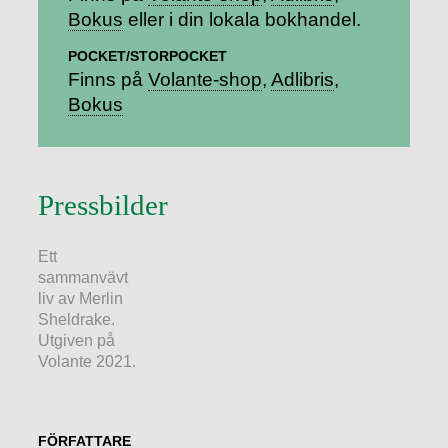
Bokus
eller i din lokala bokhandel.
POCKET/STORPOCKET
Finns på
Volante-shop
Adlibris
Bokus
Pressbilder
Ett
sammanvävt
liv av Merlin
Sheldrake.
Utgiven på
Volante 2021.
FÖRFATTARE