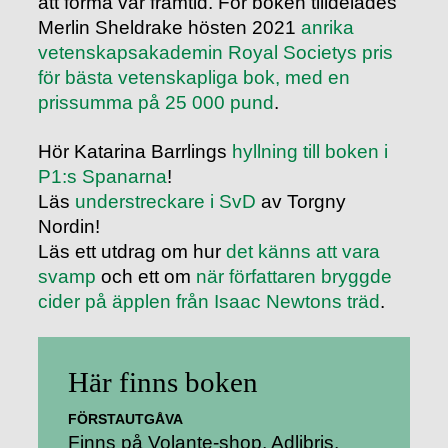
att forma vår framtid. För boken tilldelades
Merlin Sheldrake hösten 2021
anrika
vetenskapsakademin Royal Societys pris
för bästa vetenskapliga bok, med en
prissumma på 25 000 pund
.
Hör Katarina Barrlings
hyllning till boken i
P1:s Spanarna
!
Läs
understreckare i SvD
av Torgny
Nordin!
Läs ett utdrag om hur
det känns att vara
svamp
och ett om
när författaren bryggde
cider på äpplen från Isaac Newtons träd
.
Här finns boken
FÖRSTAUTGÅVA
Finns på
Volante-shop
Adlibris