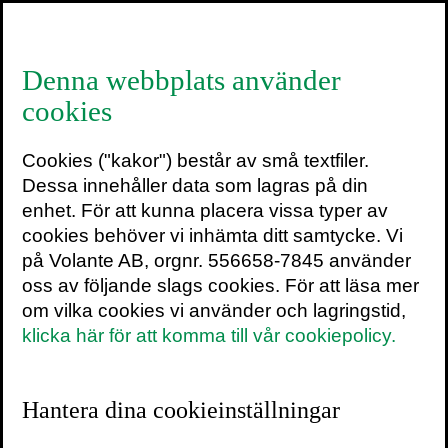
≡
Denna webbplats använder
cookies
Ett sammanvävt liv
Cookies ("kakor") består av små textfiler.
Hur svamparna förenar vår värld, förändrar våra
Dessa innehåller data som lagras på din
sinnen och formar vår framtid
enhet. För att kunna placera vissa typer av
av
MERLIN SHELDRAKE
cookies behöver vi inhämta ditt samtycke. Vi
på Volante AB, orgnr. 556658-7845 använder
”Svampar finns överallt och det finns
oss av följande slags cookies. För att läsa mer
ingen bättre guid in i deras mystiska
om vilka cookies vi använder och lagringstid,
värld än Merlin Sheldrake. Passionerad,
klicka här för att komma till vår cookiepolicy.
otroligt kunnig och en fantastisk
författare.”
Elizabeth Kolbert
, författare till
Det sjätte utdöendet
och
Under en vit
Hantera dina cookieinställningar
himmel
.