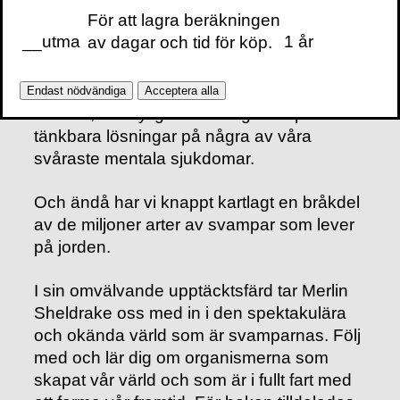
arts historia. Deras förmåga att förtära
För att lagra beräkningen
plast, sprängmedel, gifter och råolja har
__utma
1 år
av dagar och tid för köp.
börjat användas i teknikens absoluta
framkant. Svamparnas psykedeliska
egenskaper, som påverkat kulturer sedan
Endast nödvändiga
Acceptera alla
antiken, har nyligen visat sig bära på
tänkbara lösningar på några av våra
svåraste mentala sjukdomar.
Och ändå har vi knappt kartlagt en bråkdel
av de miljoner arter av svampar som lever
på jorden.
I sin omvälvande upptäcktsfärd tar Merlin
Sheldrake oss med in i den spektakulära
och okända värld som är svamparnas. Följ
med och lär dig om organismerna som
skapat vår värld och som är i fullt fart med