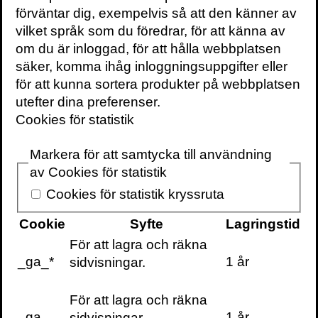
förväntar dig, exempelvis så att den känner av
Hur kommer det sig att en japansk forskare
vilket språk som du föredrar, för att känna av
kan påstå att en slemsvamp är smartare än
om du är inloggad, för att hålla webbplatsen
människor? Och vad har det med IKEA att
säker, komma ihåg inloggningsuppgifter eller
göra? Kan det verkligen stämma att den
för att kunna sortera produkter på webbplatsen
största kända svampen på jorden täcker
utefter dina preferenser.
en yta större än 10 kvadratkilometer? Och
Cookies för statistik
vad har bläcksvampar egentligen att göra
med produktionen av den här boken?
Markera för att samtycka till användning
av Cookies för statistik
Svampar – varken växt eller djur – finns
Cookies för statistik kryssruta
överallt på jorden, i luften och i våra
kroppar. De kan vara mikroskopiska,
Cookie
Syfte
Lagringstid
samtidigt som några av världens största
För att lagra och räkna
organismer är svampar – 10
_ga_*
1 år
sidvisningar.
kvadratkilometer stora, 35 000 ton tunga
och över 2 000 år gamla. Svampars
För att lagra och räkna
förmåga att äta sten lade grunden för det
_ga
1 år
sidvisningar.