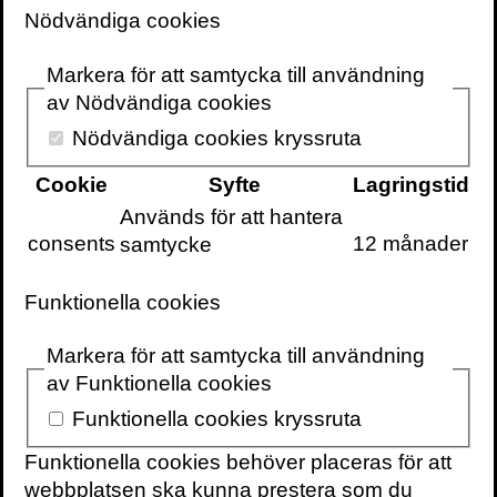
Nödvändiga cookies
”En omtumlande resa i svamparnas
universum och en sådan där bok som
Markera för att samtycka till användning
verkligen kan förändra hur du ser på
av Nödvändiga cookies
världen omkring dig.”
Helen Macdonald,
Nödvändiga cookies kryssruta
författare till H som i hök
Cookie
Syfte
Lagringstid
”Om du inte är fascinerad av svampar
Används för att hantera
så vet du troligen för lite om dem. Det
consents
12 månader
samtycke
blir tydligt med Merlin Sheldrakes bok …
Ett sammanvävt liv
är en omtumlande
Funktionella cookies
läsning”
Natursidan.se
Markera för att samtycka till användning
En livsform så märklig och förunderlig
av Funktionella cookies
att den får dig att se livet på ett helt nytt
sätt.
Nu finns äntligen Merlin Sheldrakes
Funktionella cookies kryssruta
uppmärksammade och hyllade
Funktionella cookies behöver placeras för att
storsäljare
Entangled Life
på svenska!
webbplatsen ska kunna prestera som du