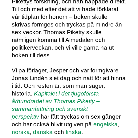
Pikettys forskning, och han nappade direkt.
Till och med efter det att vi hade förklarat
vår tidplan för honom – boken skulle
skrivas formges och tryckas på mindre än
sex veckor. Thomas Piketty skulle
nämligen komma till Almedalen och
politikerveckan, och vi ville gärna ha ut
boken till dess.
Vi på förlaget, Jesper och vår formgivare
Jonas Lindén slet dag och natt för att hinna
i tid. Och resten är, som man säger,
historia.
Kapitalet i det tjugoförsta
århundradet av Thomas Piketty –
sammanfattning och svenskt
perspektiv
har fått tryckas om sex gånger
och har också blivit utgiven på
engelska
,
norska
,
danska
och
finska
.