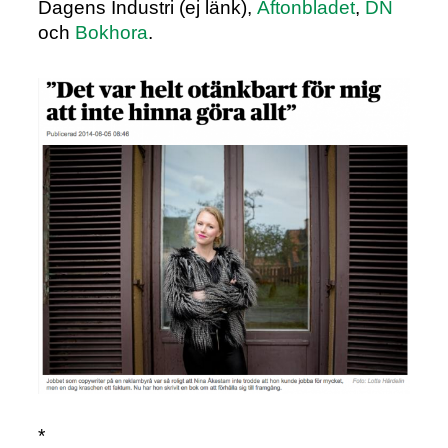
Dagens Industri (ej länk),
Aftonbladet
,
DN
och
Bokhora
.
*