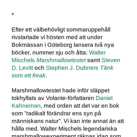
*
Efter ett välbehövligt sommaruppehåll
rivstartade vi hösten med att under
Bokmässan i Göteborg lansera två nya
böcker, nummer sju och åtta:
Walter
Mischels
Marshmallowtestet
samt
Steven
D. Levitt
och
Stephen J. Dubners
Tänk
som ett freak
.
Marshmallowtestet hade inför släppet
tokhyllats av Volante-författaren
Daniel
Kahneman
, med orden att det var en bok
som ”radikalt förändrar ens syn på
människans natur”. Vi kan inte annat än att
hålla med. Walter Mischels legendariska
marshmallowexperiment räknas idag som