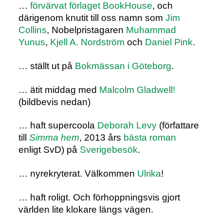
…
förvärvat förlaget BookHouse
, och
därigenom knutit till oss namn som
Jim
Collins
, Nobelpristagaren
Muhammad
Yunus
,
Kjell A. Nordström
och
Daniel Pink
.
… ställt ut på
Bokmässan i Göteborg
.
… ätit middag med
Malcolm Gladwell!
(bildbevis nedan)
… haft supercoola
Deborah Levy
(författare
till
Simma hem
, 2013 års
bästa roman
enligt SvD) på
Sverigebesök
.
… nyrekryterat. Välkommen
Ulrika
!
… haft roligt. Och förhoppningsvis gjort
världen lite klokare längs vägen.