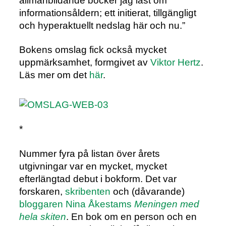
allmänbildande böcker jag läst om
informationsåldern; ett initierat, tillgängligt
och hyperaktuellt nedslag här och nu.”
Bokens omslag fick också mycket
uppmärksamhet, formgivet av
Viktor Hertz
.
Läs mer om det
här
.
*
Nummer fyra på listan över årets
utgivningar var en mycket, mycket
efterlängtad debut i bokform. Det var
forskaren,
skribenten
och (dåvarande)
bloggaren
Nina Åkestams
Meningen med
hela skiten
. En bok om en person och en