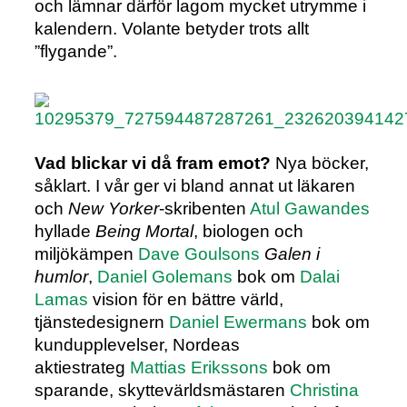
och lämnar därför lagom mycket utrymme i
kalendern. Volante betyder trots allt
”flygande”.
Vad blickar vi då fram emot?
Nya böcker,
såklart. I vår ger vi bland annat ut läkaren
och
New Yorker
-skribenten
Atul Gawandes
hyllade
Being Mortal
, biologen och
miljökämpen
Dave Goulsons
Galen i
humlor
,
Daniel Golemans
bok om
Dalai
Lamas
vision för en bättre värld,
tjänstedesignern
Daniel Ewermans
bok om
kundupplevelser, Nordeas
aktiestrateg
Mattias Erikssons
bok om
sparande, skyttevärldsmästaren
Christina