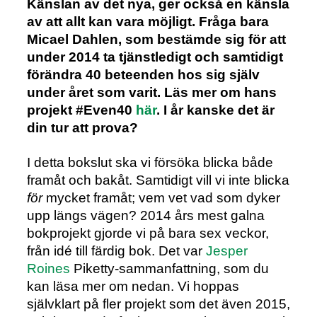
Känslan av det nya, ger också en känsla
av att allt kan vara möjligt. Fråga bara
Micael Dahlen, som bestämde sig för att
under 2014 ta tjänstledigt och samtidigt
förändra 40 beteenden hos sig själv
under året som varit. Läs mer om hans
projekt #Even40
här
. I år kanske det är
din tur att prova?
I detta bokslut ska vi försöka blicka både
framåt och bakåt. Samtidigt vill vi inte blicka
för
mycket framåt; vem vet vad som dyker
upp längs vägen? 2014 års mest galna
bokprojekt gjorde vi på bara sex veckor,
från idé till färdig bok. Det var
Jesper
Roines
Piketty-sammanfattning, som du
kan läsa mer om nedan. Vi hoppas
självklart på fler projekt som det även 2015,