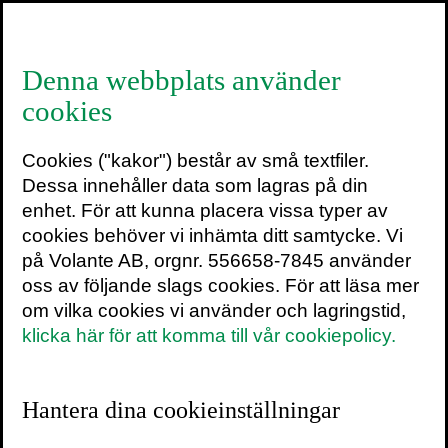
≡
Denna webbplats använder
cookies
Böcker
Cookies ("kakor") består av små textfiler.
Populärvetenskap, sakprosa,
Dessa innehåller data som lagras på din
management och romaner.
enhet. För att kunna placera vissa typer av
cookies behöver vi inhämta ditt samtycke. Vi
på Volante AB, orgnr. 556658-7845 använder
oss av följande slags cookies. För att läsa mer
om vilka cookies vi använder och lagringstid,
klicka här för att komma till vår cookiepolicy.
Författare
Hantera dina cookieinställningar
Nobelpristagare, hyllade forskare