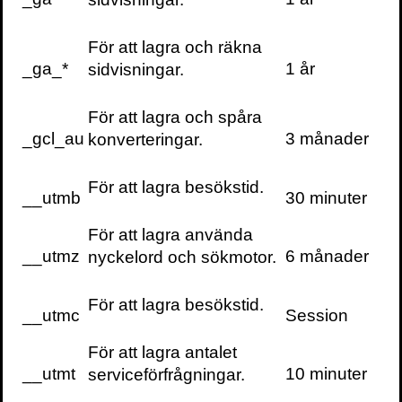
evenemang levereras ungefär en gång i
veckan till din inbox
För att lagra och räkna
_ga_*
1 år
sidvisningar.
För att lagra och spåra
_gcl_au
3 månader
konverteringar.
Böcker
För att lagra besökstid.
__utmb
30 minuter
För att lagra använda
__utmz
6 månader
nyckelord och sökmotor.
För att lagra besökstid.
__utmc
Session
För att lagra antalet
__utmt
10 minuter
serviceförfrågningar.