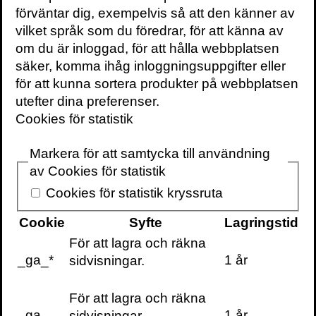
förväntar dig, exempelvis så att den känner av
Handla
vilket språk som du föredrar, för att känna av
Beställ dina Volante-böcker direkt
om du är inloggad, för att hålla webbplatsen
från oss.
säker, komma ihåg inloggningsuppgifter eller
för att kunna sortera produkter på webbplatsen
utefter dina preferenser.
Cookies för statistik
Markera för att samtycka till användning
av Cookies för statistik
VOLANTE PÅ
FACEBOOK
Cookies för statistik kryssruta
Cookie
Syfte
Lagringstid
För att lagra och räkna
VOLANTE PÅ
TWITTER
_ga_*
1 år
sidvisningar.
NYHETSBREV
För att lagra och räkna
Information om böcker, föreläsningar och
_ga
1 år
sidvisningar.