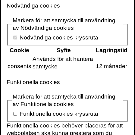
och tänkare som vill göra skillnad.
Nödvändiga cookies
Markera för att samtycka till användning
av Nödvändiga cookies
Nödvändiga cookies kryssruta
Cookie
Syfte
Lagringstid
Används för att hantera
Föreläsare
consents
12 månader
samtycke
Utvalda föreläsare och experter – i
många olika format.
Funktionella cookies
Markera för att samtycka till användning
av Funktionella cookies
Funktionella cookies kryssruta
Funktionella cookies behöver placeras för att
webbplatsen ska kunna prestera som du