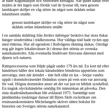
är både Ragundasjön och Storforsen torrlagda. När ljudet dånar över
nejden är det ingen som förstår vad de lyssnar till, men genom
landskapet sköljer en våg större än något som skådats sedan
inlandsisen smälte.
genom landskapet sköljer en våg större än något som
skådats sedan inlandsisen smälte
I en samtida skildring från
Inrikes tidningar
beskrivs hur stora fiskar
hänger sönderslitna i trädkronorna. Hur väldiga träd hade ryckts upp
med rötterna. Hur all egendom i flodvågens riktning slukas. Otroligt
nog går ingen lokalinvånare åt i denna den största av svenska
naturkatastrofer. Alla eventuella lösdrivare försvann däremot med
djuren och naturen.
Rättsprocesserna som följde pågår under 179 års tid. En kort tid efter
händelsen håller den lokala häradsrätten bönderna uppströms som
ansvariga, men när ärendet – inte helt olikt en lax – börjar vandra
uppåt i domstolsväsendet förändras synen på vem som var ansvarig
för vad. Högsta domstolen anser att det var just en biblisk syndaflod.
En tragisk olyckshändelse omöjlig för människan att påverka. Den
sista skadeståndsansökan blir avklarad 1975. Samtidigt som
jämtländska tonåringar dansar till Björn Skifs rockrökare om
renässanskonstnären Michelangelo skriver rätten bokslut för
historien om Sveriges största naturkatastrof.