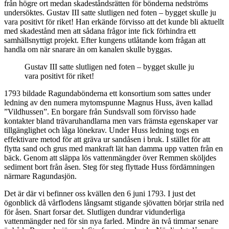
från högre ort medan skadeståndsrätten för bönderna nedströms
undersöktes. Gustav III satte slutligen ned foten – bygget skulle ju
vara positivt för riket! Han erkände förvisso att det kunde bli aktuellt
med skadestånd men att sådana frågor inte fick förhindra ett
samhällsnyttigt projekt. Efter kungens utlåtande kom frågan att
handla om när snarare än om kanalen skulle byggas.
Gustav III satte slutligen ned foten – bygget skulle ju
vara positivt för riket!
1793 bildade Ragundabönderna ett konsortium som sattes under
ledning av den numera mytomspunne Magnus Huss, även kallad
”Vildhussen”. En borgare från Sundsvall som förvisso hade
kontakter bland trävaruhandlarna men vars främsta egenskaper var
tillgänglighet och låga lönekrav. Under Huss ledning togs en
effektivare metod för att gräva ur sandåsen i bruk. I stället för att
flytta sand och grus med mankraft lät han damma upp vatten från en
bäck. Genom att släppa lös vattenmängder över Remmen sköljdes
sediment bort från åsen. Steg för steg flyttade Huss fördämningen
närmare Ragundasjön.
Det är där vi befinner oss kvällen den 6 juni 1793. I just det
ögonblick då vårflodens långsamt stigande sjövatten börjar strila ned
för åsen. Snart forsar det. Slutligen dundrar vidunderliga
vattenmängder ned för sin nya farled. Mindre än två timmar senare