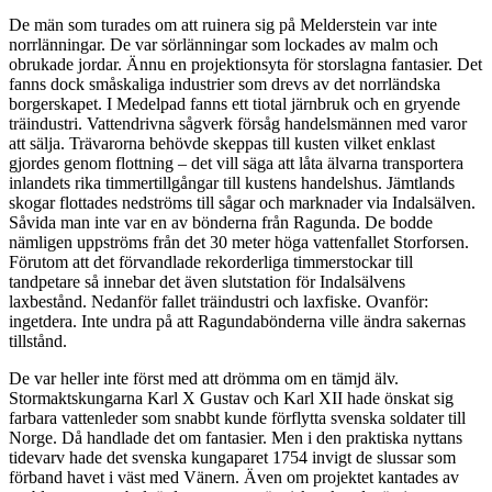
De män som turades om att ruinera sig på Melderstein var inte
norrlänningar. De var sörlänningar som lockades av malm och
obrukade jordar. Ännu en projektionsyta för storslagna fantasier. Det
fanns dock småskaliga industrier som drevs av det norrländska
borgerskapet. I Medelpad fanns ett tiotal järnbruk och en gryende
träindustri. Vattendrivna sågverk försåg handelsmännen med varor
att sälja. Trävarorna behövde skeppas till kusten vilket enklast
gjordes genom flottning – det vill säga att låta älvarna transportera
inlandets rika timmertillgångar till kustens handelshus. Jämtlands
skogar flottades nedströms till sågar och marknader via Indalsälven.
Såvida man inte var en av bönderna från Ragunda. De bodde
nämligen uppströms från det 30 meter höga vattenfallet Storforsen.
Förutom att det förvandlade rekorderliga timmerstockar till
tandpetare så innebar det även slutstation för Indalsälvens
laxbestånd. Nedanför fallet träindustri och laxfiske. Ovanför:
ingetdera. Inte undra på att Ragundabönderna ville ändra sakernas
tillstånd.
De var heller inte först med att drömma om en tämjd älv.
Stormaktskungarna Karl X Gustav och Karl XII hade önskat sig
farbara vattenleder som snabbt kunde förflytta svenska soldater till
Norge. Då handlade det om fantasier. Men i den praktiska nyttans
tidevarv hade det svenska kungaparet 1754 invigt de slussar som
förband havet i väst med Vänern. Även om projektet kantades av