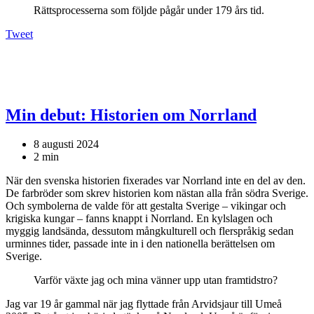
Rättsprocesserna som följde pågår under 179 års tid.
Tweet
Min debut: Historien om Norrland
8 augusti 2024
2 min
När den svenska
historien fixerades var Norrland inte en del av den.
De farbröder som skrev historien kom nästan alla från södra Sverige.
Och symbolerna de valde för att gestalta Sverige – vikingar och
krigiska kungar – fanns knappt i Norrland. En kylslagen och
myggig landsända, dessutom mångkulturell och flerspråkig sedan
urminnes tider, passade inte in i den nationella berättelsen om
Sverige.
Varför växte jag och mina vänner upp utan framtidstro?
Jag var 19 år gammal när jag flyttade från Arvidsjaur till Umeå