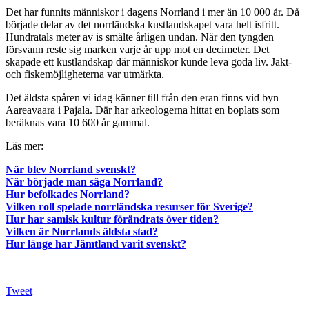
Det har funnits människor i dagens Norrland i mer än 10 000 år. Då
började delar av det norrländska kustlandskapet vara helt isfritt.
Hundratals meter av is smälte årligen undan. När den tyngden
försvann reste sig marken varje år upp mot en decimeter. Det
skapade ett kustlandskap där människor kunde leva goda liv. Jakt-
och fiskemöjligheterna var utmärkta.
Det äldsta spåren vi idag känner till från den eran finns vid byn
Aareavaara i Pajala. Där har arkeologerna hittat en boplats som
beräknas vara 10 600 år gammal.
Läs mer:
När blev Norrland svenskt?
När började man säga Norrland?
Hur befolkades Norrland?
Vilken roll spelade norrländska resurser för Sverige?
Hur har samisk kultur förändrats över tiden?
Vilken är Norrlands äldsta stad?
Hur länge har Jämtland varit svenskt?
Tweet