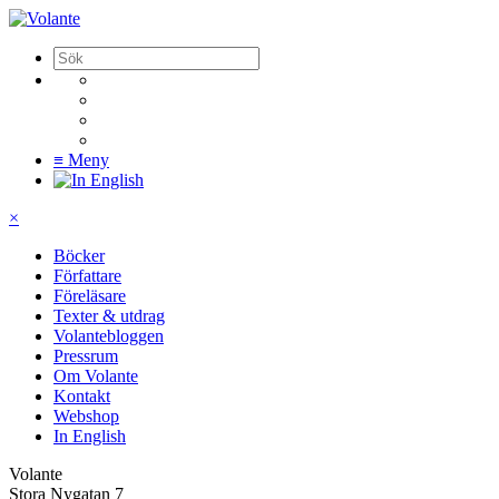
≡
Meny
×
Böcker
Författare
Föreläsare
Texter & utdrag
Volantebloggen
Pressrum
Om Volante
Kontakt
Webshop
In English
Volante
Stora Nygatan 7