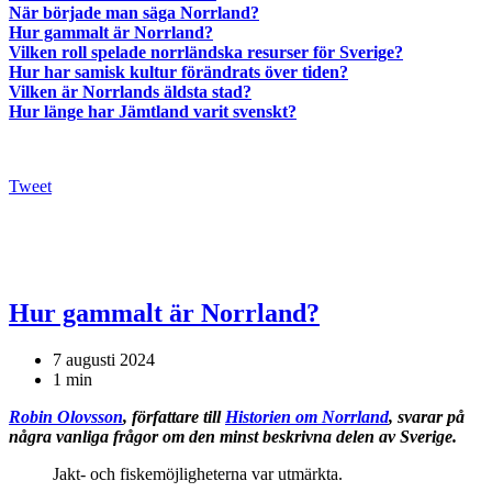
När började man säga Norrland?
Hur gammalt är Norrland?
Vilken roll spelade norrländska resurser för Sverige?
Hur har samisk kultur förändrats över tiden?
Vilken är Norrlands äldsta stad?
Hur länge har Jämtland varit svenskt?
Tweet
Hur gammalt är Norrland?
7 augusti 2024
1 min
Robin Olovsson
, författare till
Historien om Norrland
, svarar på
några vanliga frågor om den minst beskrivna delen av Sverige.
Jakt- och fiskemöjligheterna var utmärkta.