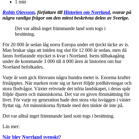
1 min
Robin Olovsson
, författare till
Historien om Norrland
, svarar på
några vanliga frågor om den minst beskrivna delen av Sverige.
Det var alltså inget främmande land som togs i
besittning.
För 20 000 år sedan låg norra Europa under ett tjockt täcke av is.
Man brukar säga att istiden tog slut för 12 000 år sedan, men då
fanns fortfarande mycket is kvar i Norrland. Isens tillbakagång
under de kommande 3 000 till 4 000 åren är historien om hur
Norrland befolkades.
Varje år som gick försvann några hundra meter is. Enorma krafter
frisläpptes. När marken reste sig ur havet följde jordbävningar och
stora flodvågor. Växter erövrade det isfria landskapet, i deras spår
följde djuren och människorna. Det var en given förutsättning för
livet. För varje ny generation hade den stora vita isväggen i väster
flyttat sig. Att människorna flyttade med den tänkte de inte på.
Det var alltså inget främmande land som togs i besittning.
Läs mer:
När blev Norrland svenskt?