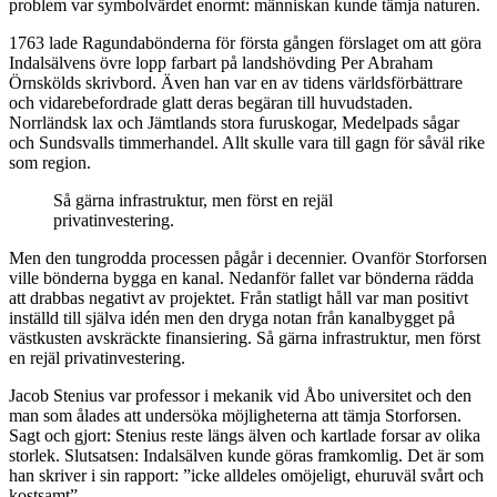
problem var symbolvärdet enormt: människan kunde tämja naturen.
1763 lade Ragundabönderna för första gången förslaget om att göra
Indalsälvens övre lopp farbart på landshövding Per Abraham
Örnskölds skrivbord. Även han var en av tidens världsförbättrare
och vidarebefordrade glatt deras begäran till huvudstaden.
Norrländsk lax och Jämtlands stora furuskogar, Medelpads sågar
och Sundsvalls timmerhandel. Allt skulle vara till gagn för såväl rike
som region.
Så gärna infrastruktur, men först en rejäl
privatinvestering.
Men den tungrodda processen pågår i decennier. Ovanför Storforsen
ville bönderna bygga en kanal. Nedanför fallet var bönderna rädda
att drabbas negativt av projektet. Från statligt håll var man positivt
inställd till själva idén men den dryga notan från kanalbygget på
västkusten avskräckte finansiering. Så gärna infrastruktur, men först
en rejäl privatinvestering.
Jacob Stenius var professor i mekanik vid Åbo universitet och den
man som ålades att undersöka möjligheterna att tämja Storforsen.
Sagt och gjort: Stenius reste längs älven och kartlade forsar av olika
storlek. Slutsatsen: Indalsälven kunde göras framkomlig. Det är som
han skriver i sin rapport: ”icke alldeles omöjeligt, ehuruväl svårt och
kostsamt”.