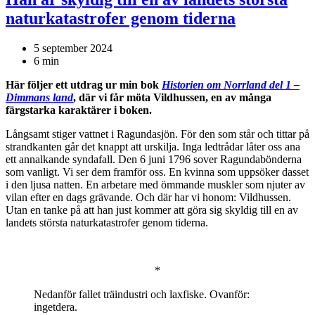
naturkatastrofer genom tiderna
5 september 2024
6 min
Här följer ett utdrag ur min bok
Historien om Norrland del 1 –
Dimmans land
, där vi får möta Vildhussen, en av många
färgstarka karaktärer i boken.
Långsamt stiger vattnet i Ragundasjön. För den som står och tittar på
strandkanten går det knappt att urskilja. Inga ledtrådar låter oss ana
ett annalkande syndafall. Den 6 juni 1796 sover Ragundabönderna
som vanligt. Vi ser dem framför oss. En kvinna som uppsöker dasset
i den ljusa natten. En arbetare med ömmande muskler som njuter av
vilan efter en dags grävande. Och där har vi honom: Vildhussen.
Utan en tanke på att han just kommer att göra sig skyldig till en av
landets största naturkatastrofer genom tiderna.
*
Nedanför fallet träindustri och laxfiske. Ovanför:
ingetdera.