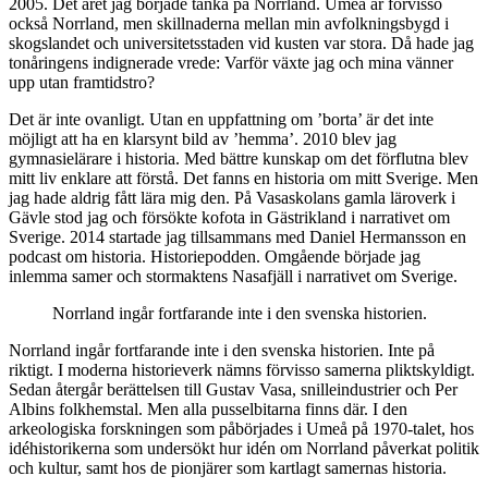
2005. Det året jag började tänka på Norrland. Umeå är förvisso
också Norrland, men skillnaderna mellan min avfolkningsbygd i
skogslandet och universitetsstaden vid kusten var stora. Då hade jag
tonåringens indignerade vrede: Varför växte jag och mina vänner
upp utan framtidstro?
Det är inte ovanligt. Utan en uppfattning om ’borta’ är det inte
möjligt att ha en klarsynt bild av ’hemma’. 2010 blev jag
gymnasielärare i historia. Med bättre kunskap om det förflutna blev
mitt liv enklare att förstå. Det fanns en historia om mitt Sverige. Men
jag hade aldrig fått lära mig den. På Vasaskolans gamla läroverk i
Gävle stod jag och försökte kofota in Gästrikland i narrativet om
Sverige. 2014 startade jag tillsammans med Daniel Hermansson en
podcast om historia.
Historiepodden
. Omgående började jag
inlemma samer och stormaktens Nasafjäll i narrativet om Sverige.
Norrland ingår fortfarande inte i den svenska historien.
Norrland ingår fortfarande inte i den svenska historien. Inte på
riktigt. I moderna historieverk nämns förvisso samerna pliktskyldigt.
Sedan återgår berättelsen till Gustav Vasa, snilleindustrier och Per
Albins folkhemstal. Men alla pusselbitarna finns där. I den
arkeologiska forskningen som påbörjades i Umeå på 1970-talet, hos
idéhistorikerna som undersökt hur idén om Norrland påverkat politik
och kultur, samt hos de pionjärer som kartlagt samernas historia.