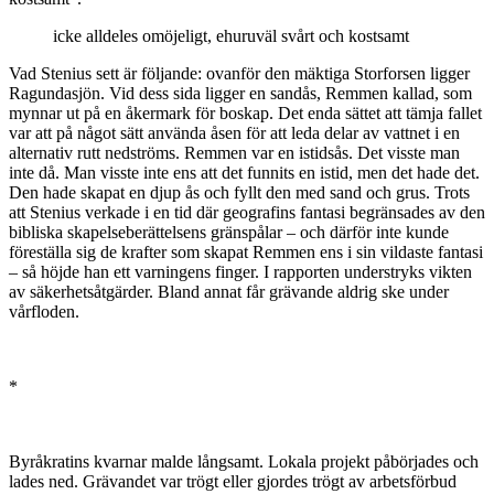
icke alldeles omöjeligt, ehuruväl svårt och kostsamt
Vad Stenius sett är följande: ovanför den mäktiga Storforsen ligger
Ragundasjön. Vid dess sida ligger en sandås, Remmen kallad, som
mynnar ut på en åkermark för boskap. Det enda sättet att tämja fallet
var att på något sätt använda åsen för att leda delar av vattnet i en
alternativ rutt nedströms. Remmen var en istidsås. Det visste man
inte då. Man visste inte ens att det funnits en istid, men det hade det.
Den hade skapat en djup ås och fyllt den med sand och grus. Trots
att Stenius verkade i en tid där geografins fantasi begränsades av den
bibliska skapelseberättelsens gränspålar – och därför inte kunde
föreställa sig de krafter som skapat Remmen ens i sin vildaste fantasi
– så höjde han ett varningens finger. I rapporten understryks vikten
av säkerhetsåtgärder. Bland annat får grävande aldrig ske under
vårfloden.
*
Byråkratins kvarnar malde långsamt. Lokala projekt påbörjades och
lades ned. Grävandet var trögt eller gjordes trögt av arbetsförbud