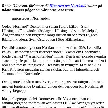
Robin Olovsson, författare till
Historien om Norrland
, svarar på
några vanliga frågor om vår norra landsände.
annorstädes i Norrlanden
Ordet ”Norrland” förekommer sällan i äldre källor. ”Stor-
Hälsingland” användes för dagens Hälsingland samt Medelpad,
Ångermanland och bygderna längs kusten till och med Bygdeå.
Ibland inkluderas även Österbotten i Stor-Hälsingland.
Den äldsta noteringen om Norrland kommer från 1329. I en källa
kallas Österbotten för ”Östernorrlanden”. Väster om Bottenviken
borde därmed ”Västernorrlanden” finnas. Den framväxande svenska
staten började politiskt – i teori mer än praktik – att inlemma landen i
norr i sin föreställningsvärld. Det syns än tydligare 1435 när kung
Karl Knutsson meddelar att han skickat bud till Hälsingland och
”annorstädes i Norrlanden”.
De följande 200 åren blev Sverige en organiserad tidigmodern stat
med en fungerande byråkrati. Under den perioden blir Norrland ett
vanligt begrepp.
Idag är begreppet delvis kontroversiellt. Vissa menar att ett
samlingsbegrepp för fem län och nästan 60 % av Sveriges yta leder
till generaliseringar och fördomar. Andra menar att det är ett bra sätt