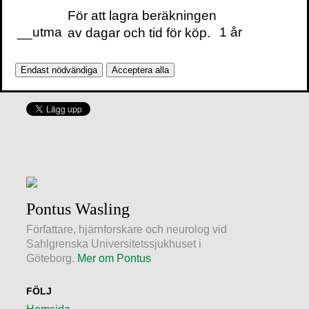
inre delarna av tinningloben, det vill säga
För att lagra beräkningen
hippocampus, som ger dessa tillstånd. När
__utma
1 år
av dagar och tid för köp.
man får en retning av hippocampus kan
man uppleva déjà vu.
Endast nödvändiga
Acceptera alla
Pontus Wasling
Författare, hjärnforskare och neurolog vid
Sahlgrenska Universitetssjukhuset i
Göteborg.
Mer om Pontus
FÖLJ