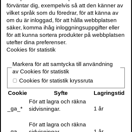
sin banbrytande bok Drömtydning från år
förväntar dig, exempelvis så att den känner av
1900 misstänker han att källan till de flesta
vilket språk som du föredrar, för att känna av
déjà vu-upplevelser är moderns genitaler.
om du är inloggad, för att hålla webbplatsen
Det finns ju ingen annan plats där man
säker, komma ihåg inloggningsuppgifter eller
med sådan övertygelse kan hävda att man
för att kunna sortera produkter på webbplatsen
varit förut.
utefter dina preferenser.
Cookies för statistik
Det finns också ett flertal parapsykologiska
förklaringar till déjà vu. En förklaring är att
Markera för att samtycka till användning
upplevelsen är ett minne från ett tidigare liv
av Cookies för statistik
genom reinkarnation. Andra har föreslagit
Cookies för statistik kryssruta
att det är ett bevis på telepati och några har
påstått att det är ett tecken på astral
Cookie
Syfte
Lagringstid
transport (Chari C
Proc Soc Psychcal Res
För att lagra och räkna
(1962) 52: 264-286).
_ga_*
1 år
sidvisningar.
En av neurologins stora föregångare var
För att lagra och räkna
engelsmannen John Hughlings Jackson.
_ga
1 år
sidvisningar.