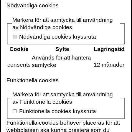
känsla av igenkännande från ett avlägset
Nödvändiga cookies
förflutet och upplevelsen av att något är
konstigt. Man känner igen situationen, men
Markera för att samtycka till användning
vet samtidigt att man aldrig upplevt det
av Nödvändiga cookies
förut. Om man varit med om det glömmer
Nödvändiga cookies kryssruta
man det inte. Det har varit känt i skrift
sedan kyrkofadern Augustinus tid och
Cookie
Syfte
Lagringstid
vetenskapligt diskuterat sedan 1800-talet.
Används för att hantera
Benämningen är déjà vu och betyder i
consents
12 månader
samtycke
svensk översättning ”redan sett”.
Funktionella cookies
Förklaringarna är många. Man har
föreslagit att synkroniciteten mellan
Markera för att samtycka till användning
hjärnhalvorna tillfälligt rubbas eller att man
av Funktionella cookies
har en störning i tidsuppfattningen och
förlägger nutid till dåtid. Sigmund Freud
Funktionella cookies kryssruta
hävdade att en upplevd situation har
Funktionella cookies behöver placeras för att
likheter med en tidigare förtryckt fantasi. I
webbplatsen ska kunna prestera som du