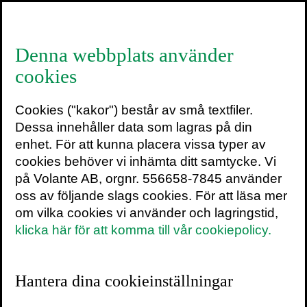
≡
Denna webbplats använder
cookies
Så uppstår ett déjà vu
Cookies ("kakor") består av små textfiler.
14 oktober 2013
2 min
Dessa innehåller data som lagras på din
enhet. För att kunna placera vissa typer av
cookies behöver vi inhämta ditt samtycke. Vi
på Volante AB, orgnr. 556658-7845 använder
oss av följande slags cookies. För att läsa mer
De flesta av oss (en tredjedel till nästan
om vilka cookies vi använder och lagringstid,
hundra procent beroende på vilken studie
klicka här för att komma till vår cookiepolicy.
man läser) har varit med om en plötslig
känsla av att det vi säger eller upplever
redan har hänt någon gång tidigare.
Hantera dina cookieinställningar
Fenomenet uppträder ofta med en samtidig