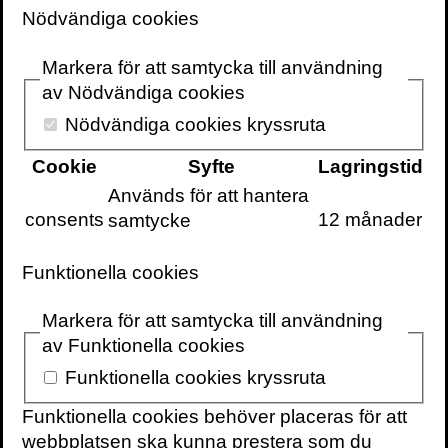
Nödvändiga cookies
Markera för att samtycka till användning
av Nödvändiga cookies
Pontus Wasling
Nödvändiga cookies kryssruta
Författare, hjärnforskare och neurolog vid
Sahlgrenska Universitetssjukhuset i
Cookie
Syfte
Lagringstid
Göteborg.
Mer om Pontus
Används för att hantera
consents
12 månader
samtycke
FÖLJ
Hemsida
Funktionella cookies
Twitter
Markera för att samtycka till användning
av Funktionella cookies
Funktionella cookies kryssruta
VOLANTE PÅ
VOLANTE PÅ
TWITTER
Funktionella cookies behöver placeras för att
FACEBOOK
webbplatsen ska kunna prestera som du