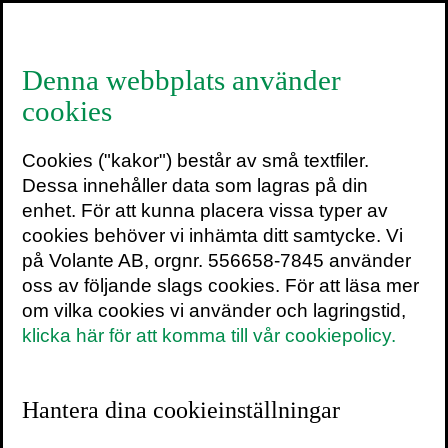
≡
Denna webbplats använder
cookies
Jag intervjuas i Modern
Cookies ("kakor") består av små textfiler.
Psykologi – om foton
Dessa innehåller data som lagras på din
som minnessurrogat
enhet. För att kunna placera vissa typer av
cookies behöver vi inhämta ditt samtycke. Vi
på Volante AB, orgnr. 556658-7845 använder
2 mars 2014
1 min
oss av följande slags cookies. För att läsa mer
om vilka cookies vi använder och lagringstid,
klicka här för att komma till vår cookiepolicy.
Hantera dina cookieinställningar