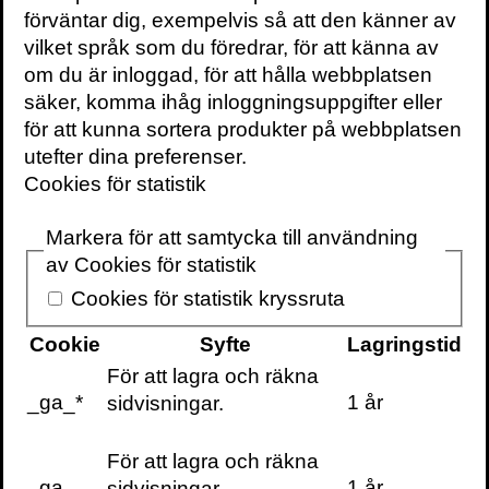
förväntar dig, exempelvis så att den känner av
VILL DU FÅ VÅRT
NYHETSBREV?
vilket språk som du föredrar, för att känna av
om du är inloggad, för att hålla webbplatsen
Information om
säker, komma ihåg inloggningsuppgifter eller
böcker,
för att kunna sortera produkter på webbplatsen
föreläsningar och
utefter dina preferenser.
evenemang
Cookies för statistik
levereras ungefär
en gång i veckan
Markera för att samtycka till användning
till din inbox
av Cookies för statistik
Cookies för statistik kryssruta
Cookie
Syfte
Lagringstid
För att lagra och räkna
KONTAKTA OSS
_ga_*
1 år
sidvisningar.
Volante
Stora Nygatan 7
För att lagra och räkna
SE-111 27 Stockholm
Sweden
_ga
1 år
sidvisningar.