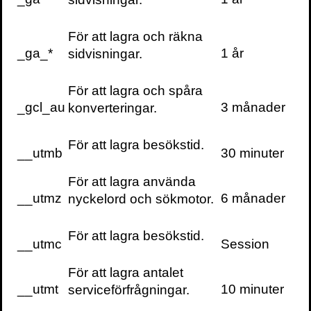
+46(0) 8 702 15 19
För att lagra och räkna
info@volante.se
_ga_*
1 år
sidvisningar.
Fler kontaktuppgifter
För att lagra och spåra
Cookieinställningar
_gcl_au
3 månader
konverteringar.
För att lagra besökstid.
__utmb
30 minuter
För att lagra använda
__utmz
6 månader
nyckelord och sökmotor.
För att lagra besökstid.
__utmc
Session
För att lagra antalet
__utmt
10 minuter
serviceförfrågningar.