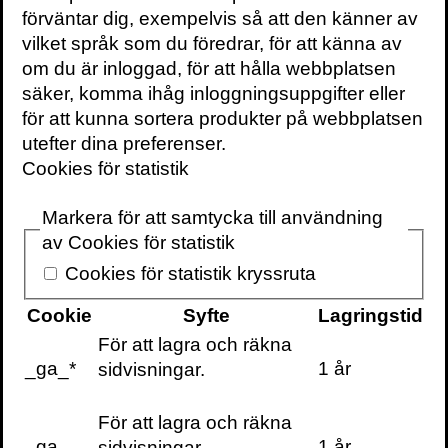
normala kapacitet att ändras? Kanske
förväntar dig, exempelvis så att den känner av
kommer en nation av hårt arbetande
vilket språk som du föredrar, för att känna av
människor att börja ta minnespiller. Det
om du är inloggad, för att hålla webbplatsen
verkar orättvist att vissa ska kunna ta ett
säker, komma ihåg inloggningsuppgifter eller
piller för att prestera bättre, men många i
för att kunna sortera produkter på webbplatsen
samhället har ju redan nu speciella
utefter dina preferenser.
förmågor och färdigheter som ger dem
Cookies för statistik
försprång.
Markera för att samtycka till användning
Våra minnen och färdigheter är en stor del
av Cookies för statistik
av vad vi som människor är. När vi börjar
Cookies för statistik kryssruta
hjärndopa oss kommer vår normala och på
många sätt bristfälliga mänskliga natur att
Cookie
Syfte
Lagringstid
framstå som patologisk. Det normala blir en
För att lagra och räkna
medicinsk fråga.
_ga_*
1 år
sidvisningar.
Vi vill inte alltid minnas och ett fulländat
För att lagra och räkna
minne är långtifrån alltid eftersträvansvärt.
_ga
1 år
sidvisningar.