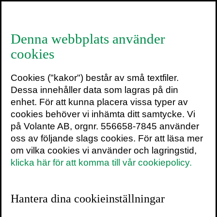
≡
Denna webbplats använder
cookies
Är hjärndoping rätt?
Cookies ("kakor") består av små textfiler.
25 november 2013
2 min
Dessa innehåller data som lagras på din
enhet. För att kunna placera vissa typer av
cookies behöver vi inhämta ditt samtycke. Vi
Skulle du ge ditt barn ett piller som
på Volante AB, orgnr. 556658-7845 använder
förbättrar minnet inför det nationella provet i
oss av följande slags cookies. För att läsa mer
skolan?
om vilka cookies vi använder och lagringstid,
klicka här för att komma till vår cookiepolicy.
Mediciner och andra substanser som till
exempel koffein kan förbättra hjärnans
kapacitet. Säkert får vi fler mediciner i
Hantera dina cookieinställningar
framtiden som kan skärpa våra mentala
förmågor och vi behöver vara förberedda