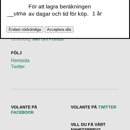
För att lagra beräkningen
__utma
1 år
av dagar och tid för köp.
Pontus Wasling
Författare, hjärnforskare och neurolog vid
Endast nödvändiga
Acceptera alla
Sahlgrenska Universitetssjukhuset i
Göteborg.
Mer om Pontus
FÖLJ
Hemsida
Twitter
VOLANTE PÅ
VOLANTE PÅ
TWITTER
FACEBOOK
VILL DU FÅ VÅRT
NYHETSBREV?