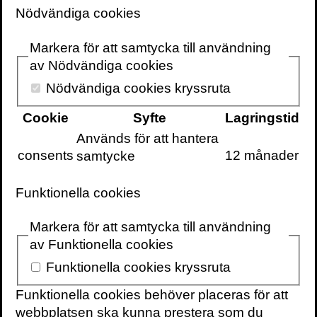
på de etiska frågor som då blir aktuella.
Nödvändiga cookies
Förutom att medicinerna måste vara säkra
att använda måste flera andra viktiga frågor
Markera för att samtycka till användning
besvaras.
av Nödvändiga cookies
Nödvändiga cookies kryssruta
Vem ska få ta sådana läkemedel? Är det
bara människor som av någon anledning
Cookie
Syfte
Lagringstid
fått en försämrad kognitiv förmåga efter en
Används för att hantera
hjärnsjukdom, eller också helt friska
consents
12 månader
samtycke
personer? Kan man på vissa arbetsplatser
tvingas att använda nootroper (”nootrop” är
Funktionella cookies
namnet på dessa substanser som
förbättrar hjärnans funktion), eftersom alla
Markera för att samtycka till användning
andra gör det och för att man själv inte ska
av Funktionella cookies
hamna på efterkälken? Kommer våra
Funktionella cookies kryssruta
kollegor på arbetsplatsen och i skolan
använda hjärndoping för att nå bättre
Funktionella cookies behöver placeras för att
resultat och kommer synen på hjärnans
webbplatsen ska kunna prestera som du