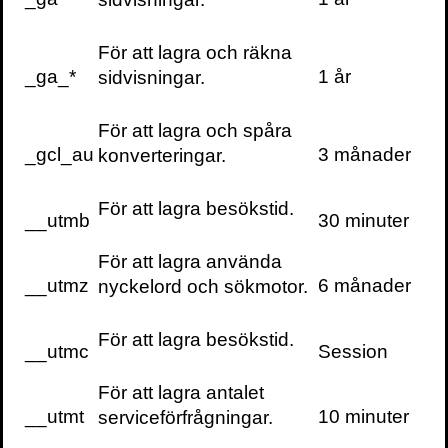
Det är trots allt så att vi ofta försöker
glömma saker som hänt under dagen, eller
För att lagra och räkna
tidigare i livet. Vi vill inte vara som
_ga_*
1 år
sidvisningar.
författaren Jorge Luis Borges novellfigur
Ireneo Funes som efter en olycka får ett
För att lagra och spåra
oändligt bra minne och som exakt kan
_gcl_au
3 månader
konverteringar.
komma ihåg hur molnen såg ut en majdag
för flera år sedan. När han sedan med stort
För att lagra besökstid.
välbehag återskapar en tidigare förfluten
__utmb
30 minuter
dag tar det också en hel dag i anspråk.
För att lagra använda
__utmz
6 månader
nyckelord och sökmotor.
För minnet betyder mer inte alltid bättre.
För att lagra besökstid.
__utmc
Session
För att lagra antalet
__utmt
10 minuter
serviceförfrågningar.