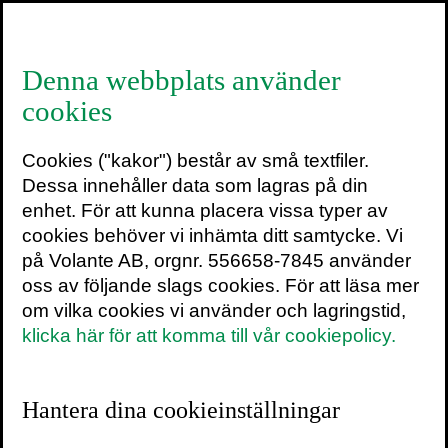
≡
Denna webbplats använder
cookies
Maja Fjaestad
Cookies ("kakor") består av små textfiler.
Dessa innehåller data som lagras på din
enhet. För att kunna placera vissa typer av
cookies behöver vi inhämta ditt samtycke. Vi
Maja Fjaestad var under 2025
på Volante AB, orgnr. 556658-7845 använder
verksam vid EU:s European Artificial
oss av följande slags cookies. För att läsa mer
Intelligence Office, nu är hon tillbaka
om vilka cookies vi använder och lagringstid,
klicka här för att komma till vår cookiepolicy.
i Sverige som strategiskt ledningsråd
vid Karolinska Institutet och som
adjungerad professor vid Luleå
Hantera dina cookieinställningar
tekniska universitet. Hon är docent i