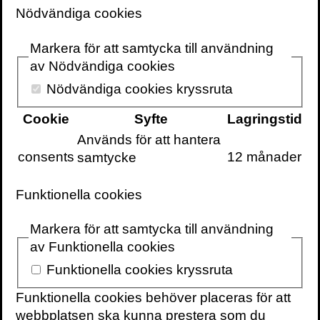
teknikhistoria från KTH och har även
Nödvändiga cookies
forskat vid Max Planck-Institutet.
Maja är
affilierad forskare vid
Markera för att samtycka till användning
Institutet för framtidsstudier och
av Nödvändiga cookies
expertkoordinator vid Centrum för
Nödvändiga cookies kryssruta
hälsokriser på Karolinska Institutet,
Cookie
Syfte
Lagringstid
ledamot i
Används för att hantera
Ingenjörsvetenskapsakademien (IVA),
consents
12 månader
samtycke
författare och en efterfrågad
föreläsare.
Funktionella cookies
Markera för att samtycka till användning
Som statssekreterare på
av Funktionella cookies
Socialdepartementet ledde Maja Fjaestad
departementet och dess organisation,
Funktionella cookies kryssruta
enhetschefer och generaldirektörer under
Funktionella cookies behöver placeras för att
den svenska hanteringen av
webbplatsen ska kunna prestera som du