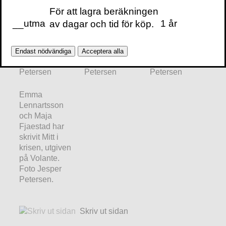
För att lagra beräkningen
Pressbilder
__utma
1 år
av dagar och tid för köp.
Maja Fjaestad
Maja Fjaestad
Maja Fjaestad
Endast nödvändiga
Acceptera alla
foto Jesper
foto Jesper
foto Jesper
Petersen
Petersen
Petersen
Emma
Lennartsson
och Maja
Fjaestad har
skrivit Mitt i
krisen, utgiven
på Volante.
Foto Jesper
Petersen.
Skriv ut sidan