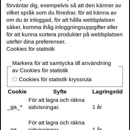
coronapandemin. Lärdomarna från detta
förväntar dig, exempelvis så att den känner av
historiska skeende berättar hon om
vilket språk som du föredrar, för att känna av
i
boken
Mitt i krisen: Beredskap och
om du är inloggad, för att hålla webbplatsen
ledarskap i skarpt läge
(2024), skriven
säker, komma ihåg inloggningsuppgifter eller
tillsammans med Finansdepartementets
för att kunna sortera produkter på webbplatsen
dåvarande statssekreterare Emma
utefter dina preferenser.
Lennartsson.
Cookies för statistik
Som redaktör för antologin
AI & Makten
Markera för att samtycka till användning
över besluten: vad alla borde veta om
av Cookies för statistik
algoritmer i offentlig sektor
(2024) skriver
Cookies för statistik kryssruta
Maja Fjaestad tillsammans med
tongivande författare om hur AI får
Cookie
Syfte
Lagringstid
avgörande betydelse för samhällets
För att lagra och räkna
medborgare och vår gemensamma stat.
_ga_*
1 år
sidvisningar.
Maja är en van föreläsare med
För att lagra och räkna
expertkunskap inom områdena teknik och
_ga
1 år
sidvisningar.