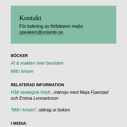
Kontakt
För bokning av författaren mejla
speakers@volante.se
.
BÖCKER
AI & makten över besluten
Mitt i krisen
RELATERAD INFORMATION
Håll strategisk höjd!
,
intervju med Maja Fjaestad
och Emma Lennartsson
”Mitt i krisen”,
utdrag ur boken
I MEDIA: