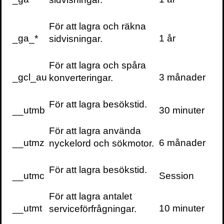
vetenskap, digitaliserings effekter på
samhället, AI och algoritmer i offentlig
För att lagra och räkna
sektor och hälso- och sjukvårdspolitik.
_ga_*
1 år
sidvisningar.
2024 utser TechSverige Maja till finalist
inför utmärkelsen ”Årets AI-svensk” och
För att lagra och spåra
lyfter hennes bidrag till att göra AI rättvist,
_gcl_au
3 månader
konverteringar.
tillgängligt och begripligt för alla svenskar.
”Maja Fjaestad är en banbrytande röst
För att lagra besökstid.
__utmb
30 minuter
inom svensk politik och teknik, med ett
starkt fokus på att föra AI-tekniken närmare
För att lagra använda
människan med demokratins värde som
__utmz
6 månader
nyckelord och sökmotor.
drivkraft. […] Maja Fjaestad är en förebild
för hur politiskt ledarskap och AI kan
För att lagra besökstid.
samverka för samhällets bästa.”
__utmc
Session
För att lagra antalet
Boka Maja Fjaestads föreläsningar
__utmt
10 minuter
serviceförfrågningar.