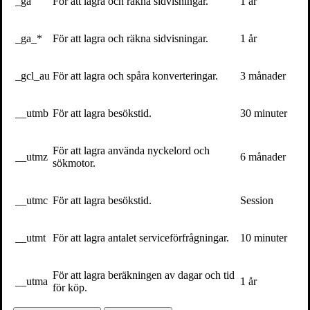
Hemsida
_ga
För att lagra och räkna sidvisningar.
1 år
Varför är så mycket trasigt i samhället?
24 april 2025
_ga_*
För att lagra och räkna sidvisningar.
1 år
Ny bok – mitt i kaoset
5 april 2020
En vädjan i corona-tider
_gcl_au
För att lagra och spåra konverteringar.
3 månader
5 april 2020
__utmb
För att lagra besökstid.
30 minuter
Volante på
Facebook
För att lagra använda nyckelord och
__utmz
6 månader
sökmotor.
Volante på
Twitter
Vill du få vårt nyhetsbrev?
__utmc
För att lagra besökstid.
Session
Information om böcker, föreläsningar och evenemang levereras
ungefär en gång i veckan till din inbox
__utmt
För att lagra antalet serviceförfrågningar.
10 minuter
För att lagra beräkningen av dagar och tid
__utma
1 år
för köp.
Kontakta oss