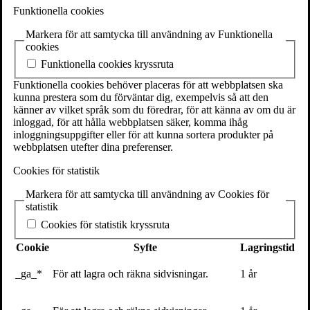
SE-111 27 Stockholm
Funktionella cookies
Sweden
Markera för att samtycka till användning av Funktionella
+46(0) 8 702 15 19
cookies
info@volante.se
Funktionella cookies kryssruta
Fler kontaktuppgifter
Funktionella cookies behöver placeras för att webbplatsen ska
kunna prestera som du förväntar dig, exempelvis så att den
Cookieinställningar
känner av vilket språk som du föredrar, för att känna av om du är
inloggad, för att hålla webbplatsen säker, komma ihåg
inloggningsuppgifter eller för att kunna sortera produkter på
webbplatsen utefter dina preferenser.
Cookies för statistik
Markera för att samtycka till användning av Cookies för
statistik
Klas Hallberg
Cookies för statistik kryssruta
Senaste inlägg
Cookie
Syfte
Lagringstid
Textarkiv
_ga_*
För att lagra och räkna sidvisningar.
1 år
Följ