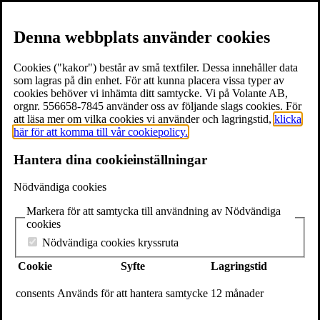
Denna webbplats använder cookies
Cookies ("kakor") består av små textfiler. Dessa innehåller data
som lagras på din enhet. För att kunna placera vissa typer av
cookies behöver vi inhämta ditt samtycke. Vi på Volante AB,
≡
Meny
orgnr. 556658-7845 använder oss av följande slags cookies. För
att läsa mer om vilka cookies vi använder och lagringstid,
klicka
här för att komma till vår cookiepolicy.
×
Hantera dina cookieinställningar
Böcker
Författare
Nödvändiga cookies
Föreläsare
Texter & utdrag
Markera för att samtycka till användning av Nödvändiga
Volantebloggen
cookies
Pressrum
Om Volante
Nödvändiga cookies kryssruta
Kontakt
Cookie
Syfte
Lagringstid
Webshop
In English
consents
Används för att hantera samtycke
12 månader
Volante
Stora Nygatan 7