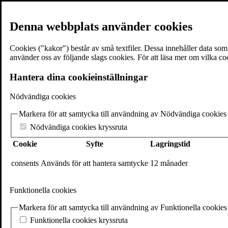
Denna webbplats använder cookies
Cookies ("kakor") består av små textfiler. Dessa innehåller data so
använder oss av följande slags cookies. För att läsa mer om vilka co
≡
Meny
Hantera dina cookieinställningar
Nödvändiga cookies
×
Markera för att samtycka till användning av Nödvändiga cookies
Böcker
Författare
Nödvändiga cookies kryssruta
Föreläsare
Cookie
Syfte
Lagringstid
Texter & utdrag
Volantebloggen
Pressrum
consents
Används för att hantera samtycke
12 månader
Om Volante
Kontakt
Funktionella cookies
Webshop
In English
Markera för att samtycka till användning av Funktionella cookies
Volante
Funktionella cookies kryssruta
Stora Nygatan 7