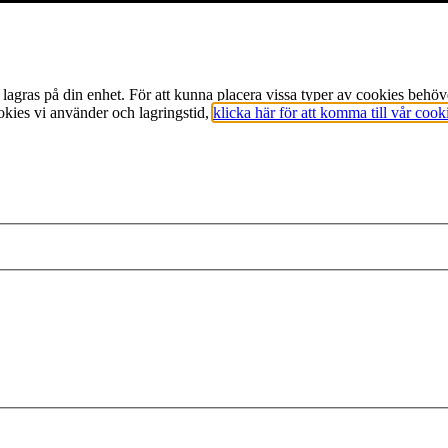
m lagras på din enhet. För att kunna placera vissa typer av cookies beh
okies vi använder och lagringstid,
klicka här för att komma till vår cook