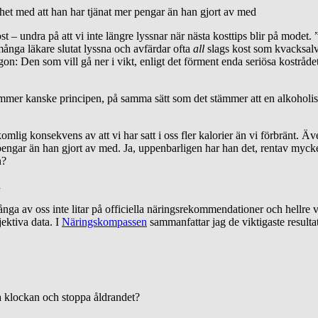
het med att han har tjänat mer pengar än han gjort av med
 undra på att vi inte längre lyssnar när nästa kosttips blir på modet. 
många läkare slutat lyssna och avfärdar ofta
all
slags kost som kvacksalve
gon: Den som vill gå ner i vikt, enligt det förment enda seriösa kostrådet
tämmer kanske principen, på samma sätt som det stämmer att en alkoholis
komlig konsekvens av att vi har satt i oss fler kalorier än vi förbränt. 
 pengar än han gjort av med. Ja, uppenbarligen har han det, rentav myc
n?
n
ga av oss inte litar på officiella näringsrekommendationer och hellre vän
jektiva data. I
Näringskompassen
sammanfattar jag de viktigaste result
 klockan och stoppa åldrandet?