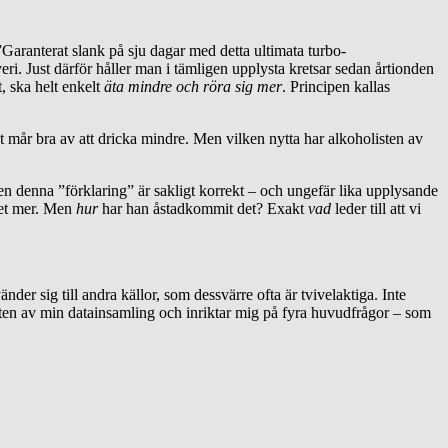
”Garanterat slank på sju dagar med detta ultimata turbo-
ri. Just därför håller man i tämligen upplysta kretsar sedan årtionden
, ska helt enkelt
äta mindre och röra sig mer
. Principen kallas
t mår bra av att dricka mindre. Men vilken nytta har alkoholisten av
Även denna ”förklaring” är sakligt korrekt – och ungefär lika upplysande
ket mer. Men
hur
har han åstadkommit det? Exakt
vad
leder till att vi
der sig till andra källor, som dessvärre ofta är tvivelaktiga. Inte
aten av min datainsamling och inriktar mig på fyra huvudfrågor – som