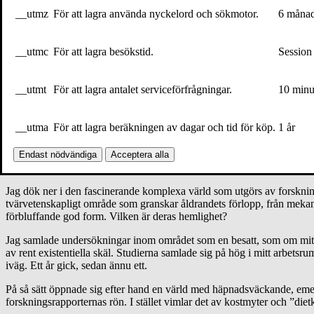
kraft som ”det” tynger dig med och tvingar dig att ge efter. Du stannar di
__utmz
För att lagra använda nyckelord och sökmotor.
6 måna
hoppas att det ska gå över. Att du än en gång blir förskonad och slippe
Jag har ingen aning om hur länge jag blev stående så, lätt framåtböjd
__utmc
För att lagra besökstid.
Session
farten, sedan ny paus. Jag vågade inte jogga vidare.
__utmt
För att lagra antalet serviceförfrågningar.
10 minu
Bas Kast, författare till Näringskompassen. Foto
Mike Meyer
__utma
För att lagra beräkningen av dagar och tid för köp.
1 år
Då visste jag inte det, men just i den stunden började arbetet med den
Endast nödvändiga
Acceptera alla
Jag samlade undersökningar inom området som en besatt. Studier
Jag dök ner i den fascinerande komplexa värld som utgörs av forsknin
tvärvetenskapligt område som granskar åldrandets förlopp, från mekani
förbluffande god form. Vilken är deras hemlighet?
Jag samlade undersökningar inom området som en besatt, som om mitt liv
av rent existentiella skäl. Studierna samlade sig på hög i mitt arbets
iväg. Ett år gick, sedan ännu ett.
På så sätt öppnade sig efter hand en värld med häpnadsväckande, emella
forskningsrapporternas rön. I stället vimlar det av kostmyter och ”die