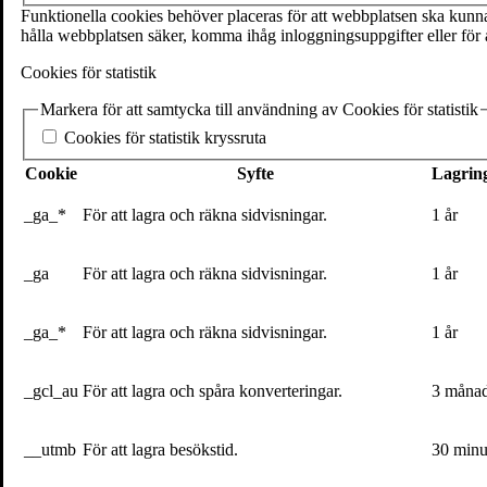
SE-111 27 Stockholm
Funktionella cookies behöver placeras för att webbplatsen ska kunna 
Sweden
hålla webbplatsen säker, komma ihåg inloggningsuppgifter eller för a
+46(0) 8 702 15 19
Cookies för statistik
info@volante.se
Markera för att samtycka till användning av Cookies för statistik
Fler kontaktuppgifter
Cookies för statistik kryssruta
Cookieinställningar
Cookie
Syfte
Lagring
Bas Kast: Dagen då mitt hjärta strejkade 
_ga_*
För att lagra och räkna sidvisningar.
1 år
4 januari 2021
_ga
För att lagra och räkna sidvisningar.
1 år
5 min
Vetenskapsjournalisten Bas Kast berättar här hur det kom sig at
_ga_*
För att lagra och räkna sidvisningar.
1 år
storsäljande bok
Näringskompassen : de vetenskapliga slutsatserna
En vårkväll för några år sedan, när luften fortfarande var ljuvligt fri
vänja mig vid en ny krämpa som jag aldrig förr hade upplevt. Nu hörde d
_gcl_au
För att lagra och spåra konverteringar.
3 måna
Inget allvarligt, bara ett slags kardiologisk hicka som gick över direkt.
__utmb
För att lagra besökstid.
30 minu
Jag sprang vidare, och så plötsligt, innan jag ens hade hunnit en kilomet
riktigt hur jag ska beskriva känslan. Det är som om en järnhand tar ett 