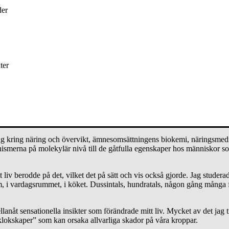
rekt, inte för att du tycker det är en god idé att pusta ut lite, nej, du
st
der
r undan, oavsett hur.
, händerna stödda mot låren, hostande, flämtande. Någon gång började jag
ter
 här boken: en överblick över vad som utgör sund kost. Jag började forsk
na samlade sig på hög. Dussintals, hundratals, någon gång många fler 
g kring näring och övervikt, ämnesomsättningens biokemi, näringsmedic
smerna på molekylär nivå till de gåtfulla egenskaper hos människor som
 berodde på det, vilket det på sätt och vis också gjorde. Jag studerade
rum, i vardagsrummet, i köket. Dussintals, hundratals, någon gång många 
nåt sensationella insikter som förändrade mitt liv. Mycket av det jag t
tklokskaper” som kan orsaka allvarliga skador på våra kroppar.