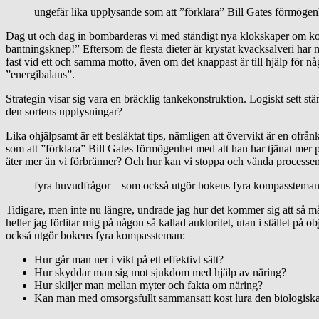
ungefär lika upplysande som att ”förklara” Bill Gates förmögen
Dag ut och dag in bombarderas vi med ständigt nya klokskaper om kost –
bantningsknep!” Eftersom de flesta dieter är krystat kvacksalveri har 
fast vid ett och samma motto, även om det knappast är till hjälp för nå
”energibalans”.
Strategin visar sig vara en bräcklig tankekonstruktion. Logiskt sett s
den sortens upplysningar?
Lika ohjälpsamt är ett besläktat tips, nämligen att övervikt är en ofrån
som att ”förklara” Bill Gates förmögenhet med att han har tjänat mer
äter mer än vi förbränner? Och hur kan vi stoppa och vända processe
fyra huvudfrågor – som också utgör bokens fyra kompasstema
Tidigare, men inte nu längre, undrade jag hur det kommer sig att så mån
heller jag förlitar mig på någon så kallad auktoritet, utan i stället på ob
också utgör bokens fyra kompassteman:
Hur går man ner i vikt på ett effektivt sätt?
Hur skyddar man sig mot sjukdom med hjälp av näring?
Hur skiljer man mellan myter och fakta om näring?
Kan man med omsorgsfullt sammansatt kost lura den biologiska