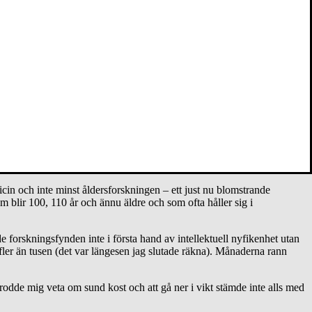
år still
. Och där står du, tar dig om bröstet, kippar efter andan och
 försiktigt gå framåt, då och då med ett trevande försök att öka
a med en enkel fråga i huvudet: Vad ska jag äta för att skona hjärtat?
än tusen (det var längesen jag slutade räkna)
in och inte minst åldersforskningen – ett just nu blomstrande
 blir 100, 110 år och ännu äldre och som ofta håller sig i
 forskningsfynden inte i första hand av intellektuell nyfikenhet utan
fler än tusen (det var längesen jag slutade räkna). Månaderna rann
rodde mig veta om sund kost och att gå ner i vikt stämde inte alls med