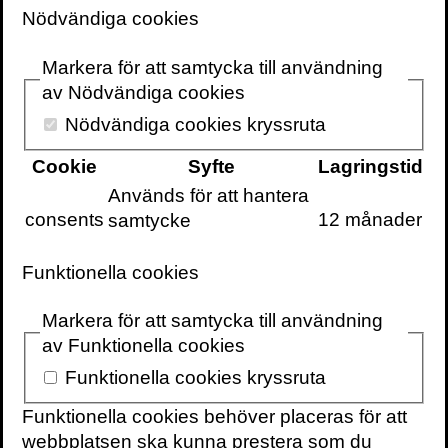
fackböckerna på 2000-talet?
Nödvändiga cookies
Från programförklaringen i
Sikt #6
:
Markera för att samtycka till användning
av Nödvändiga cookies
Urvalet bygger inte på en strikt mall, utan
Nödvändiga cookies kryssruta
på några vägledande principer: avtryck och
betydelse, samt litterär kvalitet och
Cookie
Syfte
Lagringstid
läsbarhet. Vi har velat undvika en lista över
Används för att hantera
enbart bästsäljare eller tillfälliga snackisar
consents
12 månader
samtycke
och istället lyfta titlar som håller över tid.
Funktionella cookies
Arbetet har skett i juryform, där Sikt-
redaktionen tillsammans med inbjudna
Markera för att samtycka till användning
rådgivare har läst, nominerat och diskuterat
av Funktionella cookies
fram ett urval med bredd i perspektiv och
Funktionella cookies kryssruta
genrer. Kort sagt: en blandning av tyngd,
tidskänsla och berättarkraft.
Funktionella cookies behöver placeras för att
webbplatsen ska kunna prestera som du