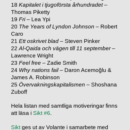
18
Kapitalet i tjugoförsta århundradet
–
Thomas Piketty
19
Fri
– Lea Ypi
20
The Years of Lyndon Johnson
– Robert
Caro
21
Ett oskrivet blad
– Steven Pinker
22
Al-Qaida och vägen till 11 september
–
Lawrence Wright
23
Feel free
– Zadie Smith
24
Why nations fail
– Daron Acemoğlu &
James A. Robinson
25
Övervakningskapitalismen
– Shoshana
Zuboff
Hela listan med samtliga motiveringar finns
att läsa i
Sikt #6
.
Sikt
ges ut av Volante i samarbete med