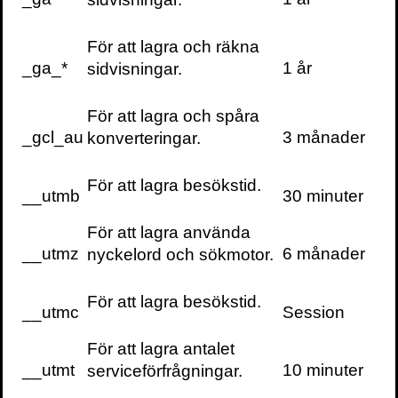
här
För att lagra och räkna
I
Sikt #6
finns hela listan med samtliga
_ga_*
1 år
sidvisningar.
motiveringar.
Beställ boken här
(eller i valfri bokhandel).
För att lagra och spåra
_gcl_au
3 månader
konverteringar.
Läs mer om
Sikt
och köp tidigare böcker
här.
För att lagra besökstid.
__utmb
30 minuter
För att lagra använda
Hela listan
__utmz
6 månader
nyckelord och sökmotor.
Nedan hittar du rankingen över de 25
För att lagra besökstid.
bästa utländska fackböckerna sedan år
__utmc
Session
2000.
För att lagra antalet
__utmt
10 minuter
serviceförfrågningar.
1.
Sapiens
– Yuval Noah Harari