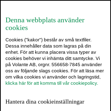
≡
Denna webbplats använder
cookies
25 bästa utländska
Cookies ("kakor") består av små textfiler.
fackböckerna
Dessa innehåller data som lagras på din
enhet. För att kunna placera vissa typer av
8 juni 2026
4 min
cookies behöver vi inhämta ditt samtycke. Vi
på Volante AB, orgnr. 556658-7845 använder
Sikt
har valt ut och rangordnat de 25
oss av följande slags cookies. För att läsa mer
mest läsvärda utländska fackböckerna
om vilka cookies vi använder och lagringstid,
från 2000-talets första kvartssekel. Flera
klicka här för att komma till vår cookiepolicy.
av dem finns översatta till svenska.
Hantera dina cookieinställningar
Vilka är de bästa utländska