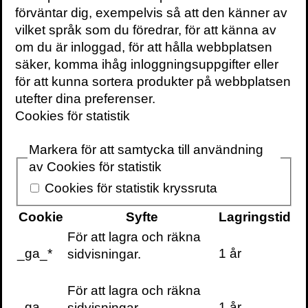
Håller du inte med?
Mejla oss
gärna eller
förväntar dig, exempelvis så att den känner av
kommentera på
Instagram
. Ju fler som
vilket språk som du föredrar, för att känna av
engagerar sig i fackböcker, desto bättre.
om du är inloggad, för att hålla webbplatsen
säker, komma ihåg inloggningsuppgifter eller
för att kunna sortera produkter på webbplatsen
Om urvalet
utefter dina preferenser.
Cookies för statistik
Listan har tagits fram av redaktionen och
medarbetare bakom Sikt och EFN Bok:
Markera för att samtycka till användning
Johan Anderberg, Linnéa Deurell, Niklas
av Cookies för statistik
Ekdal, Mattias Fyrenius, Stefan Hilding,
Cookies för statistik kryssruta
Jesper Högström, Johan Kellman Larsson,
Sara Martinsson, Tobias Nielsén och
Cookie
Syfte
Lagringstid
Johan Wirfält. Dessutom har ytterligare
För att lagra och räkna
personer inkommit med förslag.
_ga_*
1 år
sidvisningar.
Alla motiveringar – köp boken
För att lagra och räkna
_ga
1 år
sidvisningar.