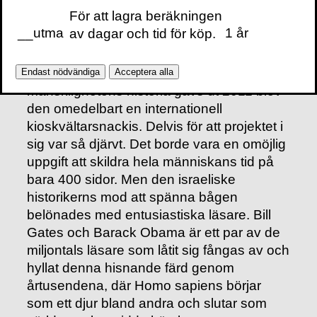
För att lagra beräkningen
__utma
1 år
av dagar och tid för köp.
Vissa böcker har ett tydligt före och efter –
Sapiens
är en sådan bok. När
Yuval Noah
Hararis
svindlande redogörelse över
Endast nödvändiga
Acceptera alla
mänsklighetens historia gavs ut 2011 blev
den omedelbart en internationell
kioskvältarsnackis. Delvis för att projektet i
sig var så djärvt. Det borde vara en omöjlig
uppgift att skildra hela människans tid på
bara 400 sidor. Men den israeliske
historikerns mod att spänna bågen
belönades med entusiastiska läsare. Bill
Gates och Barack Obama är ett par av de
miljontals läsare som låtit sig fångas av och
hyllat denna hisnande färd genom
årtusendena, där Homo sapiens börjar
som ett djur bland andra och slutar som