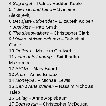
4
Säg inget
– Patrick Radden Keefe
5
Tiden second hand
– Svetlana
Aleksijevitj
6
Det sjätte utdöendet
– Elizabeth Kolbert
7
Just kids
– Patti Smith
8
The sleepwalkers
– Christopher Clark
9
Mellan världen och mig
– Ta-Nehisi
Coates
10
Outliers
– Malcolm Gladwell
11
Lidandets konung
– Siddhartha
Mukherjee
12
SPQR
– Mary Beard
13
Åren
– Annie Ernaux
14
Moneyball
– Michael Lewis
15
Den svarta svanen
– Nassim Nicholas
Taleb
16
Gulag
– Anne Applebaum
17
Born to run
– Christopher McDougall