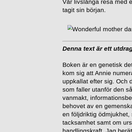
Vår livslånga resa med e
tagit sin början.
Denna text är ett utdra
Boken är en genetisk de
kom sig att Annie numera
uppkallat efter sig. Och 
som faller utanför den s
vanmakt, informationsb
behovet av en gemenskap
en följdriktig ödmjukhet
tacksamhet samt om ursi
handlingskraft. Jag ber