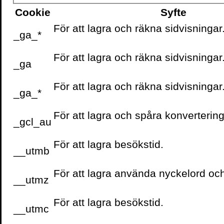
snabba besök hos en sj
Cookie
Syfte
För att lagra och räkna sidvisningar
Så jag tar ett nytt djupt
_ga_*
vår mor-dotter symbios, 
För att lagra och räkna sidvisningar
bygga bron som Mr Flow
_ga
Well Mrs D
För att lagra och räkna sidvisningar
_ga_*
För att lagra och spåra konvertering
– Lägg den tredje klosse
_gcl_au
tänker jag intensivt.
För att lagra besökstid.
__utmb
Annie bygger ett torn istä
För att lagra använda nyckelord oc
Många torn. Med förklari
__utmz
allvarlige barnpsykologe
För att lagra besökstid.
in. Torn istället för broar
__utmc
vågrätt streck istället för