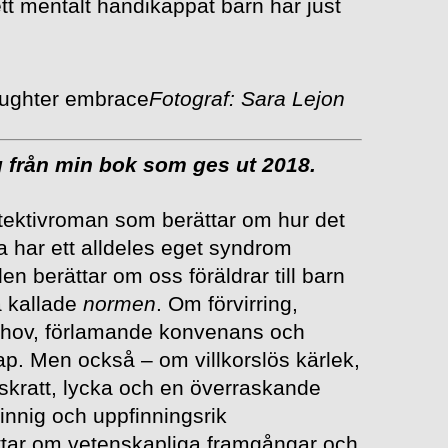
tt mentalt handikappat barn har just
Fotograf: Sara Lejon
g från min bok som ges ut 2018.
tektivroman som berättar om hur det
 har ett alldeles eget syndrom
den berättar om oss föräldrar till barn
å kallade
normen
. Om förvirring,
ehov, förlamande konvenans och
. Men också – om villkorslös kärlek,
, skratt, lycka och en överraskande
nnig och uppfinningsrik
ättar om vetenskapliga framgångar och