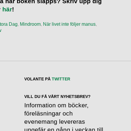
veta när boken släpps? Skriv upp dig
v
här
!
tora Dag
,
Mindroom
,
När livet inte följer manus
,
w
VOLANTE PÅ
TWITTER
VILL DU FÅ VÅRT NYHETSBREV?
Information om böcker,
föreläsningar och
evenemang levereras
ungefär en gång i veckan till