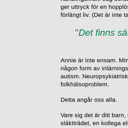
ger uttryck för en hoppl
förlängt liv. (Det är inte 
Det finns sä
Annie är inte ensam. Min
någon form av inlärning
autism. Neuropsykiatriska
folkhälsoproblem.
Detta angår oss alla.
Vare sig det är ditt barn
släktträdet, en kollega e