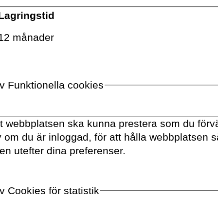
Lagringstid
in
12 månader
 den välrenommerade
er testat min treåriga dotter Annie.
ster, det ena testar barnets
av Funktionella cookies
det andra sociala färdigheter.
tt webbplatsen ska kunna prestera som du förvä
har han visat sig frustrerande immun
av om du är inloggad, för att hålla webbplatsen 
sök att påverka testresultaten. Med
en utefter dina preferenser.
g tillbaka till ett hörn. Jag vet ju att
te stämmer med Annie. Men jag
ermedvetna genom en falsk
 Cookies för statistik
trots allt bara är frågan om att få lite
r att det på sin höjd handlar om några