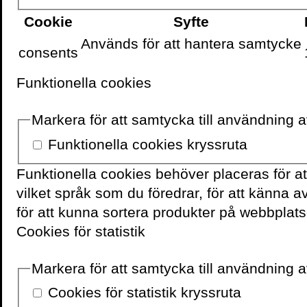
Cookie
Syfte
6 september 2017
3 m
Används för att hantera samtycke
consents
I snart tre timmar har
Funktionella cookies
barnpsykologen Mr Flow
Två olika omfattande te
Markera för att samtycka till användning 
praktiska förmågor och 
Funktionella cookies kryssruta
Funktionella cookies behöver placeras för a
Med ointaglig integritet 
vilket språk som du föredrar, för att känna 
mot mina förtvivlade för
för att kunna sortera produkter på webbplats
värkande hjärta drar jag mi
Cookies för statistik
det är någonting som in
tränger undan mitt und
Markera för att samtycka till användning av
självförsäkran om att det 
penicillin utskrivet, elle
Cookies för statistik kryssruta