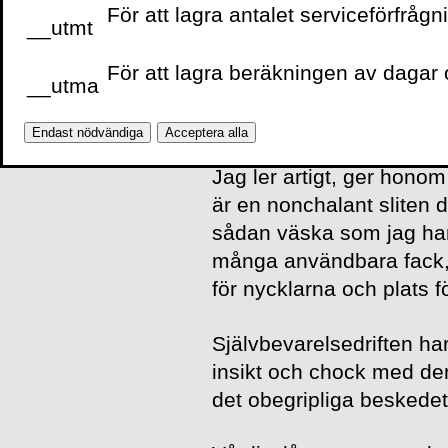
För att lagra antalet serviceförfrågn
__utmt
– Well Mrs Dow, säger M
För att lagra beräkningen av dagar o
__utma
– You’ve got a problem. E
handikappad.
Endast nödvändiga
Acceptera alla
Jag ler artigt, ger hono
är en nonchalant sliten 
sådan väska som jag har
många användbara fack, 
för nycklarna och plats 
Självbevarelsedriften har 
insikt och chock med de
det obegripliga beskedet 