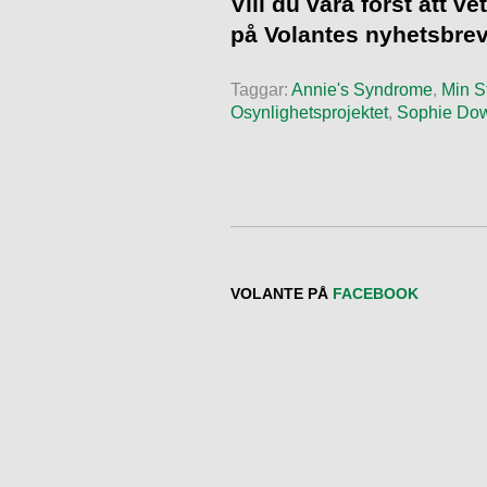
Vill du vara först att 
på Volantes nyhetsbre
Taggar:
Annie's Syndrome
,
Min S
Osynlighetsprojektet
,
Sophie Do
VOLANTE PÅ
FACEBOOK