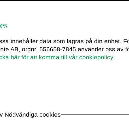
es
essa innehåller data som lagras på din enhet. F
Dag
ante AB, orgnr. 556658-7845 använder oss av fö
icka här för att komma till vår cookiepolicy.
inte följer
 av Nödvändiga cookies