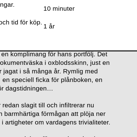
ingar.
10 minuter
r Flower.
ch tid för köp.
1 år
nligt mina tester är er dotter mentalt
m en komplimang för hans portfölj. Det
dokumentväska i oxblodsskinn, just en
 jagat i så många år. Rymlig med
en speciell ficka för plånboken, en
för dagstidningen…
redan slagit till och infiltrerar nu
n barmhärtiga förmågan att plöja ner
i artigheter om vardagens trivialiteter.