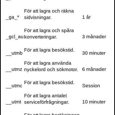
VILL DU FÅ VÅRT
För att lagra och räkna
NYHETSBREV?
_ga_*
1 år
sidvisningar.
Information om
böcker,
För att lagra och spåra
föreläsningar och
_gcl_au
3 månader
konverteringar.
evenemang
levereras ungefär
För att lagra besökstid.
en gång i veckan till
__utmb
30 minuter
din inbox
För att lagra använda
__utmz
6 månader
nyckelord och sökmotor.
För att lagra besökstid.
__utmc
Session
KONTAKTA OSS
För att lagra antalet
Volante
__utmt
10 minuter
serviceförfrågningar.
Stora Nygatan 7
SE-111 27 Stockholm