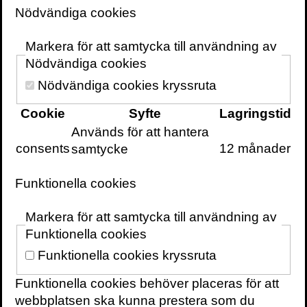
Nödvändiga cookies
I mer än 60 år forskade Stig Bengmark om
Markera för att samtycka till användning av
nutritionens betydelse för vår hälsa. Långt
Nödvändiga cookies
innan de allra flesta började han fördjupa sig
i inflammationens och tarmflorans roll vid
Nödvändiga cookies kryssruta
olika typer av ohälsa och kom på så sätt att
Cookie
Syfte
Lagringstid
bli en pionjär inom detta fält.
Används för att hantera
consents
12 månader
samtycke
Pressbilder
Funktionella cookies
Markera för att samtycka till användning av
Funktionella cookies
Skriv ut sidan
Funktionella cookies kryssruta
Funktionella cookies behöver placeras för att
webbplatsen ska kunna prestera som du