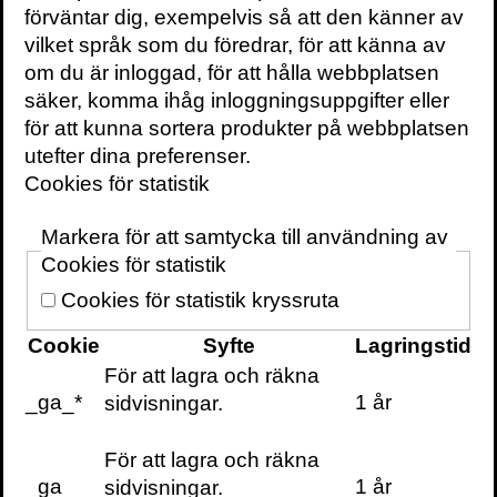
Kontakt
förväntar dig, exempelvis så att den känner av
För bokning av författaren mejla
vilket språk som du föredrar, för att känna av
speakers@volante.se
.
om du är inloggad, för att hålla webbplatsen
säker, komma ihåg inloggningsuppgifter eller
för att kunna sortera produkter på webbplatsen
utefter dina preferenser.
FÖLJ
Cookies för statistik
Facebook
Webbplats
Markera för att samtycka till användning av
BÖCKER
Cookies för statistik
Välj hälsa receptboken
Cookies för statistik kryssruta
Välj hälsa!
Cookie
Syfte
Lagringstid
För att lagra och räkna
_ga_*
1 år
sidvisningar.
För att lagra och räkna
VOLANTE PÅ
FACEBOOK
VOLANTE PÅ
TWITTER
_ga
1 år
sidvisningar.