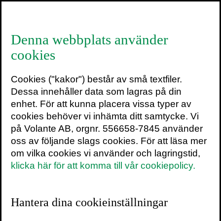
≡
Denna webbplats använder
cookies
Stig Bengmark
Cookies ("kakor") består av små textfiler.
Stig Bengmark (född 1929, död 2023) var
Dessa innehåller data som lagras på din
läkare och professor emeritus. Han var
enhet. För att kunna placera vissa typer av
professor i kirurgi 1970-1994 och chef för
cookies behöver vi inhämta ditt samtycke. Vi
Kirurgiska kliniken vid Lunds
på Volante AB, orgnr. 556658-7845 använder
universitetssjukhus 1970–1991. Från 1999
oss av följande slags cookies. För att läsa mer
hade han en gästprofessor vid universitetet i
om vilka cookies vi använder och lagringstid,
London. Han intresserade sig särskilt för
klicka här för att komma till vår cookiepolicy.
inflammationens roll vid kroniska sjukdomar,
och ligger bakom forskning som stått till
grund för både livsmedelsprodukter och
Hantera dina cookieinställningar
kosttillskott som idag tillhör många
människors vardag.