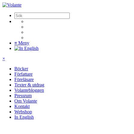
≡
Meny
×
Böcker
Författare
Föreläsare
Texter & utdrag
Volantebloggen
Pressrum
Om Volante
Kontakt
Webshop
In English