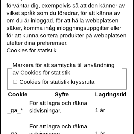
verksamheter som inte håller måttet, och i
förväntar dig, exempelvis så att den känner av
stället hamnar pengarna där innovation
vilket språk som du föredrar, för att känna av
och omställning stimuleras. Ytterst innebär
om du är inloggad, för att hålla webbplatsen
det en förändrad syn på vårt förhållande till
säker, komma ihåg inloggningsuppgifter eller
naturen; en ekologisk rättsfilosofi.
för att kunna sortera produkter på webbplatsen
utefter dina preferenser.
Cookies för statistik
Föreläsningar
Markera för att samtycka till användning
Skulle ni klara att möta naturen i
av Cookies för statistik
domstolen?
Cookies för statistik kryssruta
Snart kommer varken konsumenter eller
Cookie
Syfte
Lagringstid
myndigheter att acceptera produkter och
För att lagra och räkna
verksamheter som uppenbart skadar
_ga_*
1 år
sidvisningar.
naturen. Ekocid är den storskaliga
förstöring av ekosystem som inom kort kan
För att lagra och räkna
komma att lagföras internationellt. Hur
_ga
1 år
sidvisningar.