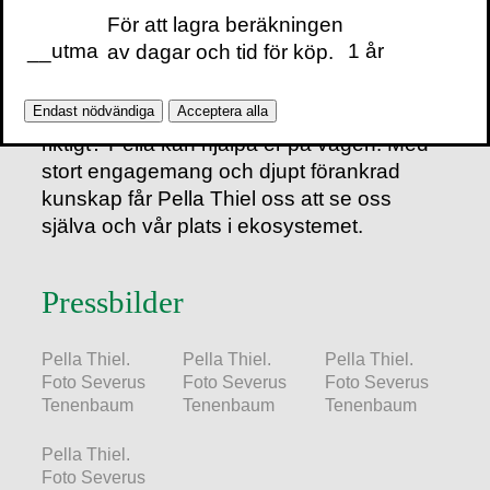
efterfrågas alltmer en regenerativ, cirkulär
För att lagra beräkningen
ekonomi där verksamheten anpassas så
__utma
1 år
av dagar och tid för köp.
att den sker på naturens villkor.
Endast nödvändiga
Acceptera alla
Är din organisation redo att förändra på
riktigt? Pella kan hjälpa er på vägen! Med
stort engagemang och djupt förankrad
kunskap får Pella Thiel oss att se oss
själva och vår plats i ekosystemet.
Pressbilder
Pella Thiel.
Pella Thiel.
Pella Thiel.
Foto Severus
Foto Severus
Foto Severus
Tenenbaum
Tenenbaum
Tenenbaum
Pella Thiel.
Foto Severus