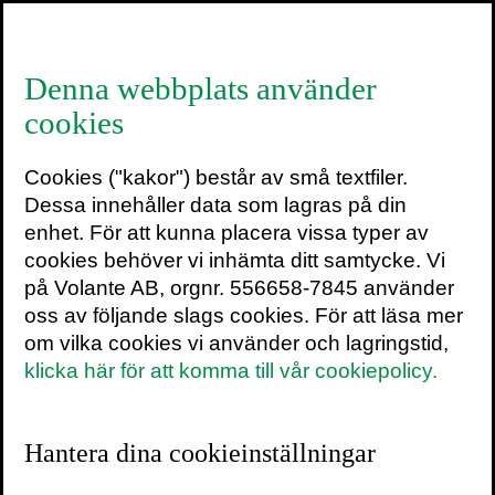
≡
Denna webbplats använder
cookies
Pella Thiel
Cookies ("kakor") består av små textfiler.
Dessa innehåller data som lagras på din
enhet. För att kunna placera vissa typer av
Som sakkunnig inom
UN Harmony
cookies behöver vi inhämta ditt samtycke. Vi
for Nature
har
Pella Thiel
en stark
på Volante AB, orgnr. 556658-7845 använder
förankring i internationella nätverk.
oss av följande slags cookies. För att läsa mer
Dit hör Naturens rättigheter, en global
om vilka cookies vi använder och lagringstid,
rörelse som ser naturen som ett
klicka här för att komma till vår cookiepolicy.
subjekt vars rättigheter bör försvaras i
lagstiftning. Hon har grundat
End
Hantera dina cookieinställningar
Ecocide Sverige
och utsågs 2019 till