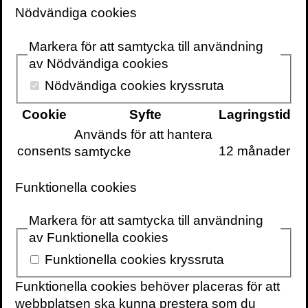
Årets Miljöhjälte i kategorin
Nödvändiga cookies
biologisk mångfald av
Världsnaturfonden WWF.
Markera för att samtycka till användning
Näringslivet, myndigheter, universitet
av Nödvändiga cookies
och högskolor anlitar henne som
Nödvändiga cookies kryssruta
föreläsare
för hennes djupa kunskaper
Cookie
Syfte
Lagringstid
om miljöfrågor.
Används för att hantera
consents
12 månader
samtycke
Det är bl.a. hennes paradigmskiftande
idéer för hur vi kan ställa till ett samhälle i
Funktionella cookies
harmoni med naturen som Pella Thiel
uppmärksammas för. Hon visar vägen till
Markera för att samtycka till användning
ett regenerativt, cirkulärt företagande. I
av Funktionella cookies
boken
Naturlagen
(2020) skriver hon och
Funktionella cookies kryssruta
Henrik Hallgren om hur ett starkt juridiskt
skydd för de livsviktiga ekosystemen kan
Funktionella cookies behöver placeras för att
få investeringsflöden förflyttas från
webbplatsen ska kunna prestera som du