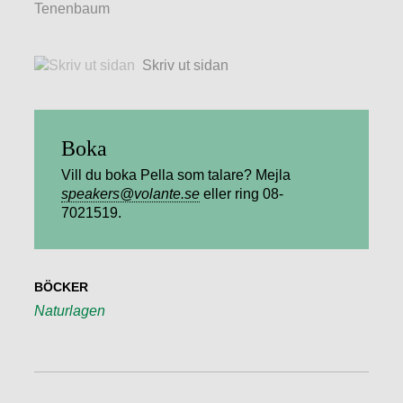
Tenenbaum
Skriv ut sidan
Boka
Vill du boka Pella som talare? Mejla
speakers@volante.se
eller ring 08-
7021519.
BÖCKER
Naturlagen