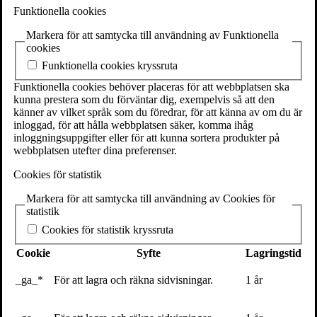
SE-111 27 Stockholm
Funktionella cookies
Sweden
Markera för att samtycka till användning av Funktionella
+46(0) 8 702 15 19
cookies
info@volante.se
Funktionella cookies kryssruta
Fler kontaktuppgifter
Funktionella cookies behöver placeras för att webbplatsen ska
kunna prestera som du förväntar dig, exempelvis så att den
Cookieinställningar
känner av vilket språk som du föredrar, för att känna av om du är
inloggad, för att hålla webbplatsen säker, komma ihåg
Per Grankvist
inloggningsuppgifter eller för att kunna sortera produkter på
webbplatsen utefter dina preferenser.
Cookies för statistik
Samtidsanalytiker inom områden som hållbarhet och engagemang.
Per har tidigare gett ut den uppmärksammade boken
CSR i
Markera för att samtycka till användning av Cookies för
praktiken
och varit hållbarhetsredaktör på affärstidningen
Veckans
statistik
Affärer
. Han är idag
fristående krönikör på
Sydsvenskans
ledar
sidor.
Cookies för statistik kryssruta
Pers fokus ligger på hur hållbarhet och engagemang förändrar det
sätt näringslivet, den offentliga sektorn och civilsamhället fungerar
Cookie
Syfte
Lagringstid
och samarbetar. Genom sina krönikor och framträdanden har han
kommit att räknas som en av de mest respekterade rösterna på
_ga_*
För att lagra och räkna sidvisningar.
1 år
området i Sverige och medverkar därför regelbundet i media som
kommentator. Per är också ordförande för Fairtrade Sverige