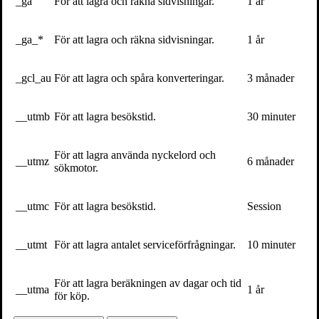
_ga
För att lagra och räkna sidvisningar.
1 år
Pressbilder
_ga_*
För att lagra och räkna sidvisningar.
1 år
_gcl_au
För att lagra och spåra konverteringar.
3 månader
Skriv ut sidan
__utmb
För att lagra besökstid.
30 minuter
Kontakt
För att lagra använda nyckelord och
__utmz
6 månader
sökmotor.
För bokning av författaren mejla
speakers@volante.se
.
Följ
__utmc
För att lagra besökstid.
Session
Facebook
Twitter
__utmt
För att lagra antalet serviceförfrågningar.
10 minuter
Webbplats
Böcker
För att lagra beräkningen av dagar och tid
__utma
1 år
för köp.
Engagemang