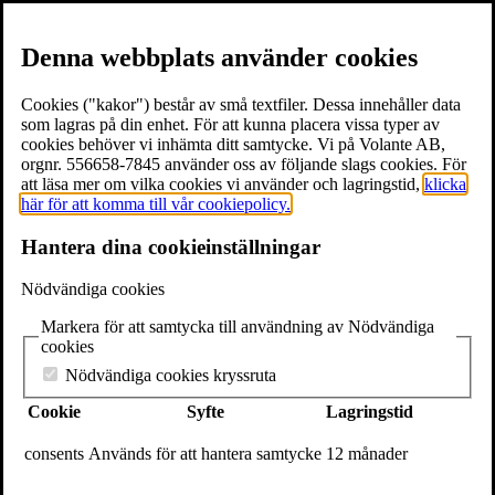
Denna webbplats använder cookies
Cookies ("kakor") består av små textfiler. Dessa innehåller data
som lagras på din enhet. För att kunna placera vissa typer av
cookies behöver vi inhämta ditt samtycke. Vi på Volante AB,
≡
Meny
orgnr. 556658-7845 använder oss av följande slags cookies. För
att läsa mer om vilka cookies vi använder och lagringstid,
klicka
här för att komma till vår cookiepolicy.
×
Hantera dina cookieinställningar
Böcker
Författare
Nödvändiga cookies
Föreläsare
Texter & utdrag
Markera för att samtycka till användning av Nödvändiga
Volantebloggen
cookies
Pressrum
Om Volante
Nödvändiga cookies kryssruta
Kontakt
Cookie
Syfte
Lagringstid
Webshop
In English
consents
Används för att hantera samtycke
12 månader
Volante
Stora Nygatan 7