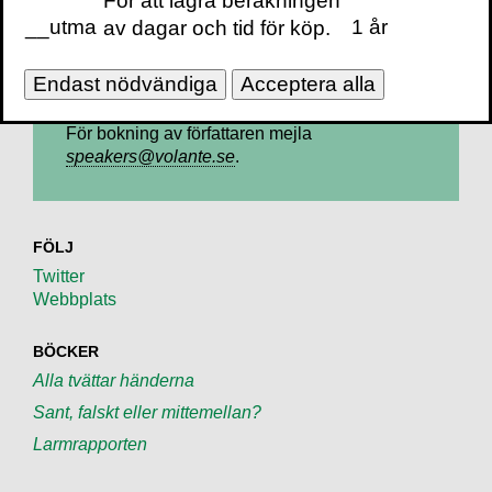
För att lagra beräkningen
__utma
1 år
av dagar och tid för köp.
Endast nödvändiga
Acceptera alla
Kontakt
För bokning av författaren mejla
speakers@volante.se
.
FÖLJ
Twitter
Webbplats
BÖCKER
Alla tvättar händerna
Sant, falskt eller mittemellan?
Larmrapporten