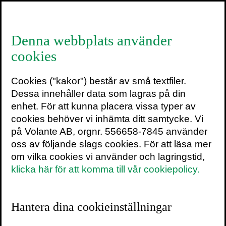
≡
Denna webbplats använder
cookies
Emma Frans
Cookies ("kakor") består av små textfiler.
Dessa innehåller data som lagras på din
enhet. För att kunna placera vissa typer av
cookies behöver vi inhämta ditt samtycke. Vi
Emma Frans är doktor i epidemiologi,
på Volante AB, orgnr. 556658-7845 använder
forskare vid Karolinska Institutet och
oss av följande slags cookies. För att läsa mer
tidigare vid University of Oxford,
om vilka cookies vi använder och lagringstid,
därtill vetenskapsskribent i Svenska
klicka här för att komma till vår cookiepolicy.
Dagbladet. I sociala medier har hon
lyckats skapa sig en stor plattform
Hantera dina cookieinställningar
genom att på ett träffsäkert och