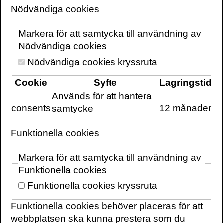
humoristiskt sätt förmedla kritiskt
Nödvändiga cookies
tänkande och ett vetenskapligt
förhållningssätt. Emma har kallats för
Markera för att samtycka till användning av
en av de ”roligaste svenskarna på
Nödvändiga cookies
Twitter”. Hon uppskattas även som
Nödvändiga cookies kryssruta
föreläsare
och moderator.
Cookie
Syfte
Lagringstid
Används för att hantera
Som författare debuterade hon med boken
consents
12 månader
samtycke
Larmrapporten
(2017) om hur vi kan lära oss
skilja på vetenskap och trams. Den beskrevs
Funktionella cookies
som ”en bok som bör läsas av alla” och som
”konkret och rolig”. Samma år fick hon Stora
Markera för att samtycka till användning av
Journalistpriset i kategorin ”Årets Röst” och
Funktionella cookies
utsågs även till ”Årets folkbildare”. I
Funktionella cookies kryssruta
uppföljaren
Sant, falskt eller mittemellan
(2018) fick stora och små frågor
Funktionella cookies behöver placeras för att
vetenskapliga svar när hon underhållande
webbplatsen ska kunna prestera som du