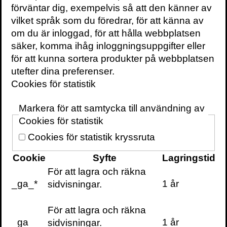
gjorde hon upp med olika myter. I samband
förväntar dig, exempelvis så att den känner av
med pandemin fick vi alla anledning att lära
vilket språk som du föredrar, för att känna av
oss uttala ”epidemiolog” och Emma Frans
om du är inloggad, för att hålla webbplatsen
blev en av dem som blev framträdande och
säker, komma ihåg inloggningsuppgifter eller
hjälpte svenskarna med att förstå olika
för att kunna sortera produkter på webbplatsen
skeenden. Om detta skrev hon sedan
Alla
utefter dina preferenser.
tvättar händerna: Min berättelse från året då
Cookies för statistik
alla skyllde på varandra
(2021).
I den
kombinerar hon folkbildning och
Markera för att samtycka till användning av
dagboksnoteringar på ett sätt som både är
Cookies för statistik
allvarligt och kul.
Cookies för statistik kryssruta
2018 utsågs hon till
demokratiambassadör
Cookie
Syfte
Lagringstid
av regeringen, ett uppdrag som syftar till att
För att lagra och räkna
främja, förankra och försvara demokratin i
_ga_*
1 år
sidvisningar.
Sverige. I programledarrollen har vi sett
henne i Svts
Framtiden runt hörnet
ihop med
För att lagra och räkna
David Sundin och hört henne i
Hjärta och
_ga
1 år
sidvisningar.