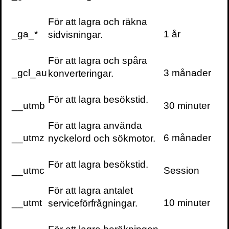
hjärna
som fick Guldörat 2020 för Årets
Radioprogram och i poddarna
Riskzonen
För att lagra och räkna
samt
A-kursen.
_ga_*
1 år
sidvisningar.
För att lagra och spåra
Pressbilder
_gcl_au
3 månader
konverteringar.
För att lagra besökstid.
__utmb
30 minuter
För att lagra använda
__utmz
6 månader
nyckelord och sökmotor.
För att lagra besökstid.
Foto: Niklas Nyman/Volante.
__utmc
Session
Bilder för fri användning, men ange fotograf
För att lagra antalet
__utmt
10 minuter
och sammanhang.
serviceförfrågningar.
Skriv ut sidan