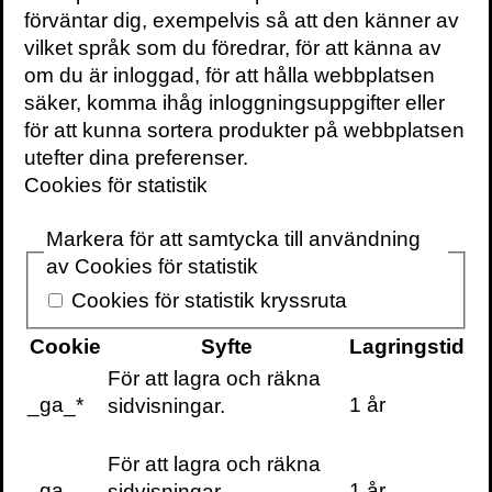
förväntar dig, exempelvis så att den känner av
Skriv ut sidan
vilket språk som du föredrar, för att känna av
om du är inloggad, för att hålla webbplatsen
säker, komma ihåg inloggningsuppgifter eller
för att kunna sortera produkter på webbplatsen
Kontakt
utefter dina preferenser.
För bokning av författaren mejla
Cookies för statistik
speakers@volante.se
.
Markera för att samtycka till användning
av Cookies för statistik
FÖLJ
Cookies för statistik kryssruta
Twitter
Webbplats
Cookie
Syfte
Lagringstid
För att lagra och räkna
BÖCKER
_ga_*
1 år
sidvisningar.
Tyst jord
Den vilda trädgården
För att lagra och räkna
_ga
1 år
Den stora humleresan
sidvisningar.