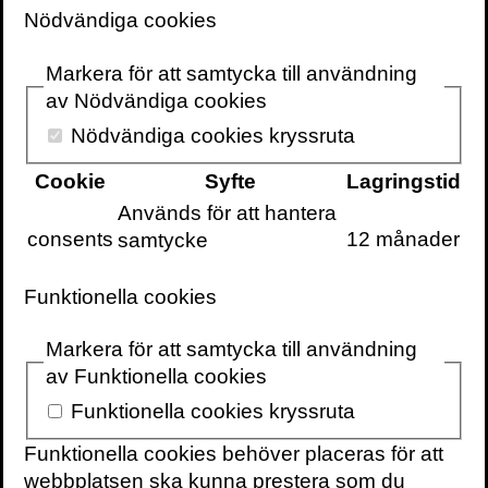
viktiga de är för oss.
Nödvändiga cookies
Markera för att samtycka till användning
Pressbilder
av Nödvändiga cookies
Nödvändiga cookies kryssruta
Dave Goulson,
Dave Goulson,
Dave Goulson,
författare till
författare till
författare till
Cookie
Syfte
Lagringstid
Tyst jord –
Tyst jord –
Tyst jord –
insekternas
insekternas
insekternas
Används för att hantera
framtid är
framtid är
framtid är
consents
12 månader
samtycke
också vår. Foto
också vår. Foto
också vår. Foto
Volante.
Volante.
Volante.
Funktionella cookies
Dave Goulson,
Markera för att samtycka till användning
författare till
Tyst jord –
av Funktionella cookies
insekternas
Funktionella cookies kryssruta
framtid är
också vår. Foto
Funktionella cookies behöver placeras för att
Volante.
webbplatsen ska kunna prestera som du