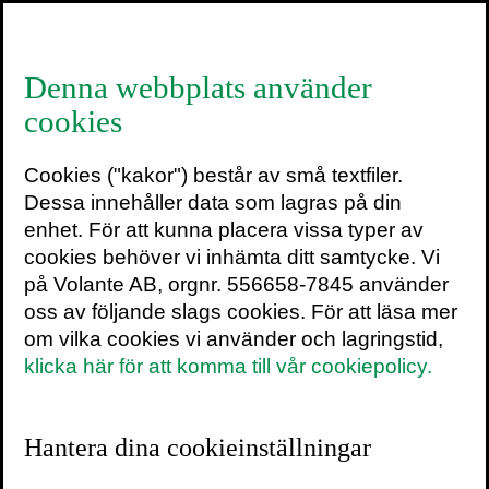
≡
Denna webbplats använder
cookies
Dave Goulson
Cookies ("kakor") består av små textfiler.
Dave Goulson är professor i biologi vid
Dessa innehåller data som lagras på din
University of Sussex. Han har alltid varit
enhet. För att kunna placera vissa typer av
besatt av naturen – från barndomens
cookies behöver vi inhämta ditt samtycke. Vi
insekts- och växtsamlande till vuxenlivets
på Volante AB, orgnr. 556658-7845 använder
banbrytande forskning om humlans
oss av följande slags cookies. För att läsa mer
hemligheter och envisa kamp för artens
om vilka cookies vi använder och lagringstid,
överlevnad. Goulson är grundare
klicka här för att komma till vår cookiepolicy.
av
Bumblebee Conservation Trust
, en
organisation som jobbar för humlans miljö
och överlevnad. Han har skrivit flera högt
Hantera dina cookieinställningar
uppskattade böcker om insekterna och hur