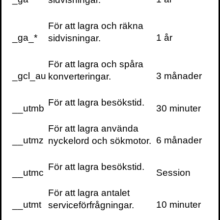
Galen i insekter
För att lagra och räkna
Galen i humlor
_ga_*
1 år
sidvisningar.
SENASTE TEXTER
För att lagra och spåra
Grönare städer
_gcl_au
3 månader
konverteringar.
Ett liv med insekter – och inget utan dem
Surkål och hembryggt vin från den vilda trädgården
För att lagra besökstid.
__utmb
30 minuter
RELATERAD INFORMATION
För att lagra använda
__utmz
6 månader
nyckelord och sökmotor.
För att lagra besökstid.
__utmc
Session
För att lagra antalet
__utmt
10 minuter
serviceförfrågningar.