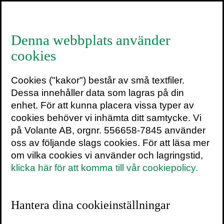
≡
Denna webbplats använder
cookies
Cookies ("kakor") består av små textfiler.
Tony Fadell
Dessa innehåller data som lagras på din
enhet. För att kunna placera vissa typer av
SENASTE INLÄGG
cookies behöver vi inhämta ditt samtycke. Vi
TEXTARKIV
på Volante AB, orgnr. 556658-7845 använder
oss av följande slags cookies. För att läsa mer
om vilka cookies vi använder och lagringstid,
klicka här för att komma till vår cookiepolicy.
Kräk: Olika sorter och hur du undviker dem
Hantera dina cookieinställningar
19 april 2023