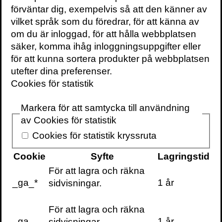
förväntar dig, exempelvis så att den känner av
KONTAKTA OSS
vilket språk som du föredrar, för att känna av
Volante
om du är inloggad, för att hålla webbplatsen
Stora Nygatan 7
säker, komma ihåg inloggningsuppgifter eller
SE-111 27 Stockholm
för att kunna sortera produkter på webbplatsen
Sweden
utefter dina preferenser.
+46(0) 8 702 15 19
Cookies för statistik
info@volante.se
Markera för att samtycka till användning
Fler kontaktuppgifter
av Cookies för statistik
Cookieinställningar
Cookies för statistik kryssruta
Cookie
Syfte
Lagringstid
För att lagra och räkna
_ga_*
1 år
sidvisningar.
För att lagra och räkna
_ga
1 år
sidvisningar.