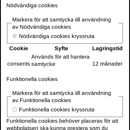
Nödvändiga cookies
Markera för att samtycka till användning
av Nödvändiga cookies
VOLANTE PÅ
VOLANTE PÅ
TWITTER
FACEBOOK
Nödvändiga cookies kryssruta
VILL DU FÅ VÅRT
Cookie
Syfte
Lagringstid
NYHETSBREV?
Används för att hantera
Information om
consents
12 månader
samtycke
böcker,
föreläsningar och
Funktionella cookies
evenemang
levereras ungefär
Markera för att samtycka till användning
en gång i veckan
av Funktionella cookies
till din inbox
Funktionella cookies kryssruta
Funktionella cookies behöver placeras för att
webbplatsen ska kunna prestera som du