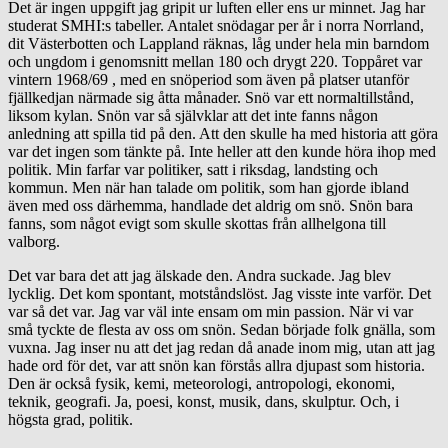
Det är ingen uppgift jag gripit ur luften eller ens ur minnet. Jag har
studerat SMHI:s tabeller. Antalet snödagar per år i norra Norrland,
dit Västerbotten och Lappland räknas, låg under hela min barndom
och ungdom i genomsnitt mellan 180 och drygt 220. Toppåret var
vintern 1968/69 , med en snöperiod som även på platser utanför
fjällkedjan närmade sig åtta månader. Snö var ett normaltillstånd,
liksom kylan. Snön var så självklar att det inte fanns någon
anledning att spilla tid på den. Att den skulle ha med historia att göra
var det ingen som tänkte på. Inte heller att den kunde höra ihop med
politik. Min farfar var politiker, satt i riksdag, landsting och
kommun. Men när han talade om politik, som han gjorde ibland
även med oss därhemma, handlade det aldrig om snö. Snön bara
fanns, som något evigt som skulle skottas från allhelgona till
valborg.
Det var bara det att jag älskade den. Andra suckade. Jag blev
lycklig. Det kom spontant, motståndslöst. Jag visste inte varför. Det
var så det var. Jag var väl inte ensam om min passion. När vi var
små tyckte de flesta av oss om snön. Sedan började folk gnälla, som
vuxna. Jag inser nu att det jag redan då anade inom mig, utan att jag
hade ord för det, var att snön kan förstås allra djupast som historia.
Den är också fysik, kemi, meteorologi, antropologi, ekonomi,
teknik, geografi. Ja, poesi, konst, musik, dans, skulptur. Och, i
högsta grad, politik.