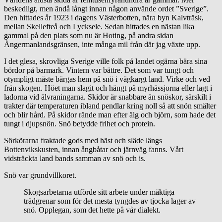
beskedligt, men ändå långt innan någon använde ordet ”Sverige”.
Den hittades år 1923 i dagens Västerbotten, nära byn Kalvträsk,
mellan Skellefteå och Lycksele. Sedan hittades en nästan lika
gammal på den plats som nu är Hoting, på andra sidan
Ångermanlandsgränsen, inte många mil från där jag växte upp.
I det glesa, skrovliga Sverige ville folk på landet ogärna bära sina
bördor på barmark. Vintern var bättre. Det som var tungt och
otympligt måste bärgas hem på snö i vägkargt land. Virke och ved
från skogen. Höet man slagit och hängt på myrhässjorna eller lagt i
ladorna vid älvraningarna. Skidor är snabbare än snöskor, särskilt i
trakter där temperaturen ibland pendlar kring noll så att snön smälter
och blir hård. På skidor rände man efter älg och björn, som hade det
tungt i djupsnön. Snö betydde frihet och protein.
Sörkörarna fraktade gods med häst och släde längs
Bottenvikskusten, innan ångbåtar och järnväg fanns. Vårt
vidsträckta land bands samman av snö och is.
Snö var grundvillkoret.
Skogsarbetarna utförde sitt arbete under mäktiga
trädgrenar som för det mesta tyngdes av tjocka lager av
snö. Opplegan, som det hette på vår dialekt.