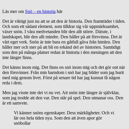
Läs mer om
Snö – en historia
här
Det är viktigt just nu att se att den är historia. Den framträder i tiden.
Och som ett sådant element, som tilldrar sig vår uppmärksamhet,
växer snön. I våra medvetanden blir den allt större. Därute, i
landskapet, blir den allt mindre. Den håller på att försvinna. Det är
vårt eget verk. Snön är inte bara en gåtfull gåva från himlen. Den
håller mer och mer på att bli en erkänd del av historien. Samtidigt
som den på många platser redan är historia i den meningen att den
inte längre finns.
Det känns inom mig. Det finns en snö inom mig och det gör ont när
den försvinner. Från min barndom i snö har jag bilder som jag burit
med mig genom livet. Först på senare tid har jag kunnat få någon
reda i dem.
Men jag visste inte det vi nu vet. Att snön inte längre är självklar,
som jag trodde att den var. Den står på spel. Den utmanar oss. Den
är ett samvete.
Vi känner snöns egenskaper. Dess märkligheter. Och vi
lär oss hela tiden nya. Som den att även apor gör
snöbollar