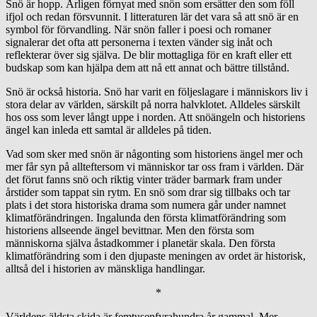
Snö är hopp. Årligen förnyat med snön som ersätter den som föll
ifjol och redan försvunnit. I litteraturen lär det vara så att snö är en
symbol för förvandling. När snön faller i poesi och romaner
signalerar det ofta att personerna i texten vänder sig inåt och
reflekterar över sig själva. De blir mottagliga för en kraft eller ett
budskap som kan hjälpa dem att nå ett annat och bättre tillstånd.
Snö är också historia. Snö har varit en följeslagare i människors liv i
stora delar av världen, särskilt på norra halvklotet. Alldeles särskilt
hos oss som lever långt uppe i norden. Att snöängeln och historiens
ängel kan inleda ett samtal är alldeles på tiden.
Vad som sker med snön är någonting som historiens ängel mer och
mer får syn på allteftersom vi människor tar oss fram i världen. Där
det förut fanns snö och riktig vinter träder barmark fram under
årstider som tappat sin rytm. En snö som drar sig tillbaks och tar
plats i det stora historiska drama som numera går under namnet
klimatförändringen. Ingalunda den första klimatförändring som
historiens allseende ängel bevittnar. Men den första som
människorna själva åstadkommer i planetär skala. Den första
klimatförändring som i den djupaste meningen av ordet är historisk,
alltså del i historien av mänskliga handlingar.
*
Världens äldsta skida är femtusenfyrahundra år gammal. Mer