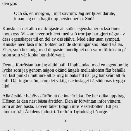
den gör.
Och så, en morgon, i mitt sovrum: Jag ser ljuset därute,
innan jag ens dragit upp persiennerna. Snö!
Kanske är det allra märkligaste att snöns egenskaper också finns
inom oss. Vi som lever och levt med snö tror jag har gjort några av
dess egenskaper till en del av oss själva. Med eller utan sympati.
Kanske med fasa inför kölden och de störningar snö ibland vållar.
Eller, som hos mig, med djupaste innerlighet och varm förtröstan på
snön som vår kloka bundsförvant.
Denna förtröstan har jag alltid haft. Uppblandad med en egendomlig
lycka som jag genom någon okänd ängels mellankomst fått behålla.
En fast punkt i mitt inre att ta mig tillbaks till när jag har svårt att få
luft. Där ingår snön, som det viktigaste inslaget i årstidernas trygga
hjul.
Alla årstider behövs därför att de inte är lika. De har olika uppdrag.
Hösten är den näst bästa årstiden. Den är förväntan inför vintern,
som är den bästa. Löven faller tidigt i inre Västerbotten. Ett par
timmar från Ådalens industri. Tre från Trøndelag i Norge.
*