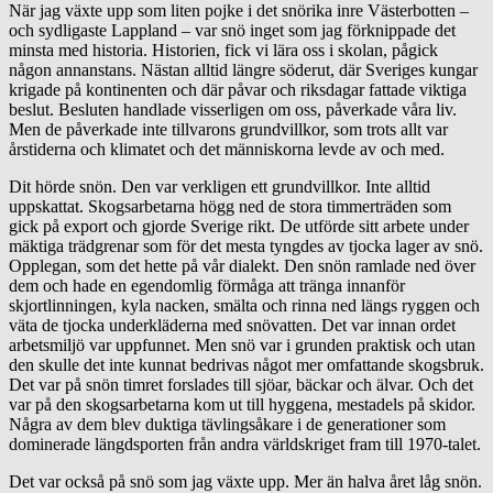
När jag växte upp som liten pojke i det snörika inre Västerbotten –
och sydligaste Lappland – var snö inget som jag förknippade det
minsta med historia. Historien, fick vi lära oss i skolan, pågick
någon annanstans. Nästan alltid längre söderut, där Sveriges kungar
krigade på kontinenten och där påvar och riksdagar fattade viktiga
beslut. Besluten handlade visserligen om oss, påverkade våra liv.
Men de påverkade inte tillvarons grundvillkor, som trots allt var
årstiderna och klimatet och det människorna levde av och med.
Dit hörde snön. Den var verkligen ett grundvillkor. Inte alltid
uppskattat. Skogsarbetarna högg ned de stora timmerträden som
gick på export och gjorde Sverige rikt. De utförde sitt arbete under
mäktiga trädgrenar som för det mesta tyngdes av tjocka lager av snö.
Opplegan, som det hette på vår dialekt. Den snön ramlade ned över
dem och hade en egendomlig förmåga att tränga innanför
skjortlinningen, kyla nacken, smälta och rinna ned längs ryggen och
väta de tjocka underkläderna med snövatten. Det var innan ordet
arbetsmiljö var uppfunnet. Men snö var i grunden praktisk och utan
den skulle det inte kunnat bedrivas något mer omfattande skogsbruk.
Det var på snön timret forslades till sjöar, bäckar och älvar. Och det
var på den skogsarbetarna kom ut till hyggena, mestadels på skidor.
Några av dem blev duktiga tävlingsåkare i de generationer som
dominerade längdsporten från andra världskriget fram till 1970-talet.
Det var också på snö som jag växte upp. Mer än halva året låg snön.