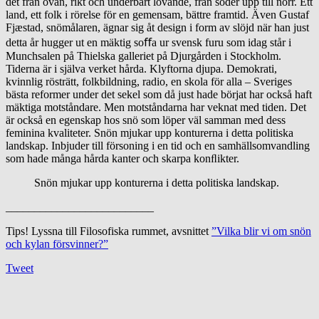
det från ovan, rikt och underbart lovande, från söder upp till norr. Ett
land, ett folk i rörelse för en gemensam, bättre framtid. Även Gustaf
Fjæstad, snömålaren, ägnar sig åt design i form av slöjd när han just
detta år hugger ut en mäktig soﬀa ur svensk furu som idag står i
Munchsalen på Thielska galleriet på Djurgården i Stockholm.
Tiderna är i själva verket hårda. Klyftorna djupa. Demokrati,
kvinnlig rösträtt, folkbildning, radio, en skola för alla – Sveriges
bästa reformer under det sekel som då just hade börjat har också haft
mäktiga motståndare. Men motståndarna har veknat med tiden. Det
är också en egenskap hos snö som löper väl samman med dess
feminina kvaliteter. Snön mjukar upp konturerna i detta politiska
landskap. Inbjuder till försoning i en tid och en samhällsomvandling
som hade många hårda kanter och skarpa konﬂikter.
Snön mjukar upp konturerna i detta politiska landskap.
__________________________
Tips! Lyssna till Filosofiska rummet, avsnittet
”Vilka blir vi om snön
och kylan försvinner?”
Tweet