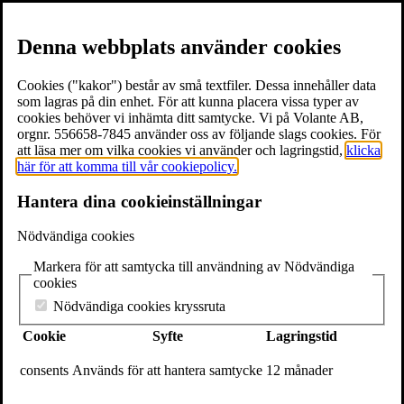
Denna webbplats använder cookies
Cookies ("kakor") består av små textfiler. Dessa innehåller data
som lagras på din enhet. För att kunna placera vissa typer av
cookies behöver vi inhämta ditt samtycke. Vi på Volante AB,
≡
Meny
orgnr. 556658-7845 använder oss av följande slags cookies. För
att läsa mer om vilka cookies vi använder och lagringstid,
klicka
här för att komma till vår cookiepolicy.
×
Hantera dina cookieinställningar
Böcker
Författare
Nödvändiga cookies
Föreläsare
Texter & utdrag
Markera för att samtycka till användning av Nödvändiga
Volantebloggen
cookies
Pressrum
Om Volante
Nödvändiga cookies kryssruta
Kontakt
Cookie
Syfte
Lagringstid
Webshop
In English
consents
Används för att hantera samtycke
12 månader
Volante
Stora Nygatan 7