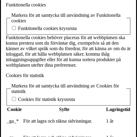
SE-111 27 Stockholm
Funktionella cookies
Sweden
Markera för att samtycka till användning av Funktionella
+46(0) 8 702 15 19
cookies
info@volante.se
Funktionella cookies kryssruta
Fler kontaktuppgifter
Funktionella cookies behöver placeras för att webbplatsen ska
kunna prestera som du förväntar dig, exempelvis så att den
Cookieinställningar
känner av vilket språk som du föredrar, för att känna av om du är
inloggad, för att hålla webbplatsen säker, komma ihåg
inloggningsuppgifter eller för att kunna sortera produkter på
webbplatsen utefter dina preferenser.
Cookies för statistik
Markera för att samtycka till användning av Cookies för
statistik
Sverker Sörlin
Cookies för statistik kryssruta
Senaste inlägg
Cookie
Syfte
Lagringstid
Textarkiv
_ga_*
För att lagra och räkna sidvisningar.
1 år
Snön mjukar upp konturerna i vårt