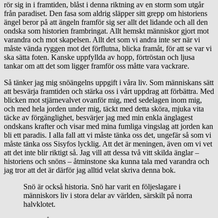
rör sig in i framtiden, blåst i denna riktning av en storm som utgår
från paradiset. Den fasa som aldrig släpper sitt grepp om historiens
ängel beror på att ängeln framför sig ser allt det lidande och all den
ondska som historien frambringat. Allt hemskt människor gjort mot
varandra och mot skapelsen. Allt det som vi andra inte ser när vi
måste vända ryggen mot det förflutna, blicka framåt, för att se var vi
ska sätta foten. Kanske uppfyllda av hopp, förtröstan och ljusa
tankar om att det som ligger framför oss måtte vara vackrare.
Så tänker jag mig snöängelns uppgift i våra liv. Som människans sätt
att besvärja framtiden och stärka oss i vårt uppdrag att förbättra. Med
blicken mot stjärnevalvet ovanför mig, med sedelagen inom mig,
och med hela jorden under mig, täckt med detta sköra, mjuka vita
täcke av förgänglighet, besvärjer jag med min enkla änglagest
ondskans krafter och visar med mina fumliga vingslag att jorden kan
bli ett paradis. I alla fall att vi måste tänka oss det, ungefär så som vi
måste tänka oss Sisyfos lycklig. Att det är meningen, även om vi vet
att det inte blir riktigt så. Jag vill att dessa två vitt skilda änglar –
historiens och snöns – åtminstone ska kunna tala med varandra och
jag tror att det är därför jag alltid velat skriva denna bok.
Snö är också historia. Snö har varit en följeslagare i
människors liv i stora delar av världen, särskilt på norra
halvklotet.