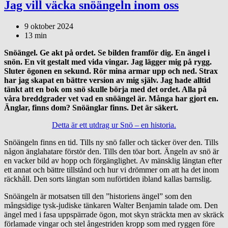
Jag vill väcka snöängeln inom oss
9 oktober 2024
13 min
Snöängel.
Ge akt på ordet. Se bilden framför dig. En ängel i
snön. En vit gestalt med vida vingar.
Jag lägger mig på rygg.
Sluter ögonen en sekund. Rör mina armar upp och ned. Strax
har jag skapat en bättre version av mig själv.
Jag hade alltid
tänkt att en bok om snö skulle börja med det ordet. Alla på
våra breddgrader vet vad en snöängel är. Många har gjort en.
Änglar, finns dom? Snöänglar finns. Det är säkert.
Detta är ett utdrag ur Snö – en historia.
Snöängeln finns en tid. Tills ny snö faller och täcker över den. Tills
någon änglahatare förstör den. Tills den töar bort. Ängeln av snö är
en vacker bild av hopp och förgänglighet. Av mänsklig längtan efter
ett annat och bättre tillstånd och hur vi drömmer om att ha det inom
räckhåll. Den sorts längtan som nuförtiden ibland kallas barnslig.
Snöängeln är motsatsen till den ”historiens ängel” som den
mångsidige tysk-judiske tänkaren Walter Benjamin talade om. Den
ängel med i fasa uppspärrade ögon, mot skyn sträckta men av skräck
förlamade vingar och stel ångestriden kropp som med ryggen före