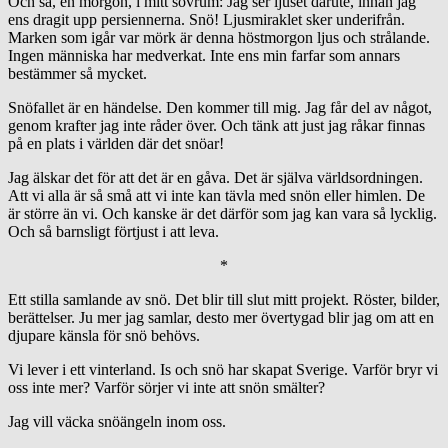
Och så, en morgon, i mitt sovrum: Jag ser ljuset därute, innan jag
ens dragit upp persiennerna. Snö! Ljusmiraklet sker underifrån.
Marken som igår var mörk är denna höstmorgon ljus och strålande.
Ingen människa har medverkat. Inte ens min farfar som annars
bestämmer så mycket.
Snöfallet är en händelse. Den kommer till mig. Jag får del av något,
genom krafter jag inte råder över. Och tänk att just jag råkar finnas
på en plats i världen där det snöar!
Jag älskar det för att det är en gåva. Det är själva världsordningen.
Att vi alla är så små att vi inte kan tävla med snön eller himlen. De
är större än vi. Och kanske är det därför som jag kan vara så lycklig.
Och så barnsligt förtjust i att leva.
*
Ett stilla samlande av snö. Det blir till slut mitt projekt. Röster, bilder,
berättelser. Ju mer jag samlar, desto mer övertygad blir jag om att en
djupare känsla för snö behövs.
Vi lever i ett vinterland. Is och snö har skapat Sverige. Varför bryr vi
oss inte mer? Varför sörjer vi inte att snön smälter?
Jag vill väcka snöängeln inom oss.