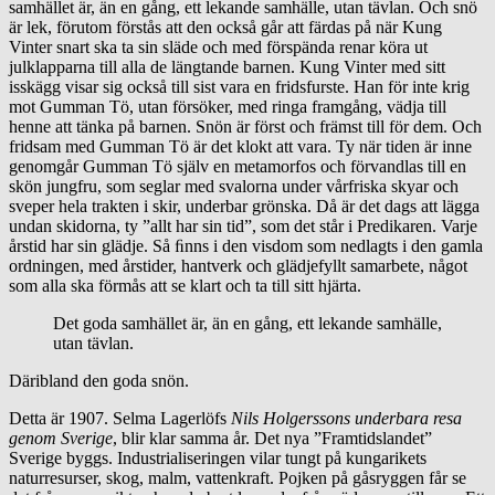
samhället är, än en gång, ett lekande samhälle, utan tävlan. Och snö
är lek, förutom förstås att den också går att färdas på när Kung
Vinter snart ska ta sin släde och med förspända renar köra ut
julklapparna till alla de längtande barnen. Kung Vinter med sitt
isskägg visar sig också till sist vara en fridsfurste. Han för inte krig
mot Gumman Tö, utan försöker, med ringa framgång, vädja till
henne att tänka på barnen. Snön är först och främst till för dem. Och
fridsam med Gumman Tö är det klokt att vara. Ty när tiden är inne
genomgår Gumman Tö själv en metamorfos och förvandlas till en
skön jungfru, som seglar med svalorna under vårfriska skyar och
sveper hela trakten i skir, underbar grönska. Då är det dags att lägga
undan skidorna, ty ”allt har sin tid”, som det står i Predikaren. Varje
årstid har sin glädje. Så ﬁnns i den visdom som nedlagts i den gamla
ordningen, med årstider, hantverk och glädjefyllt samarbete, något
som alla ska förmås att se klart och ta till sitt hjärta.
Det goda samhället är, än en gång, ett lekande samhälle,
utan tävlan.
Däribland den goda snön.
Detta är 1907. Selma Lagerlöfs
Nils Holgerssons underbara resa
genom Sverige
, blir klar samma år. Det nya ”Framtidslandet”
Sverige byggs. Industrialiseringen vilar tungt på kungarikets
naturresurser, skog, malm, vattenkraft. Pojken på gåsryggen får se