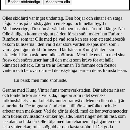
Endast nödvändiga
Acceptera alla
Det är sättet att tala om snö, beskriva den och knyta den
till en plats och ett sammanhang som har betydelse.
Olles skidfärd var inget undantag. Den börjar och slutar i en stuga
någonstans på landsbygden i en skogs- och mellanbygd i
Mellansverige, där snön är väntad men just detta år dröjt länge. När
Olle äntligen kommer sig ut på den första snön möter han Farbror
Rimfrost, som tar Olle med på vad som kan ses som ett studiebesök
bakom kulisserna i den värld där stora värden skapas men som i
vardagen ligger dold för insyn. Där härskar Kung Vinter i sin
iskatedral. En barsk men mild snöfurste. Men inte ens han med sina
frost- och snöresurser har all den makt som krävs för att hålla
klimatet i schack. Ett tu tre är Gumman Tö framme och förstör
vintern och berövar därmed de oskyldiga barnen deras främsta lekar.
En barsk men mild snöfurste.
Granne med Kung Vinter ﬁnns tomteverkstaden. Där arbetar nissar
och tomteﬂickor sida vid sida, ungefär som i det svenska
folkhushållets stora kollektiv under framväxt. Men en liten detalj är
annorlunda. De trägna små arbetarna tillhör samefolket och de
arbetar utan maskiner. Vad de gör är slöjd, med de hantverksmetoder
som tidens civilisationskritiker hyllade. Snart ringer det till rast, som
i skolan, och då får Olle följa med tomtebarnen ut på gården och
leka vinterlekar, rulla snögubbar och kasta snöboll. Det goda