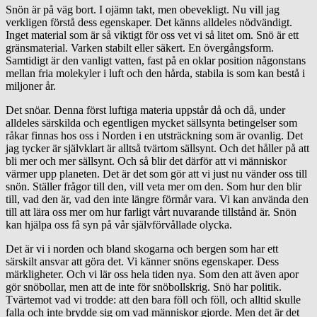
Snön är på väg bort. I ojämn takt, men obevekligt. Nu vill jag
verkligen förstå dess egenskaper. Det känns alldeles nödvändigt.
Inget material som är så viktigt för oss vet vi så litet om. Snö är ett
gränsmaterial. Varken stabilt eller säkert. En övergångsform.
Samtidigt är den vanligt vatten, fast på en oklar position någonstans
mellan fria molekyler i luft och den hårda, stabila is som kan bestå i
miljoner år.
Det snöar. Denna först luftiga materia uppstår då och då, under
alldeles särskilda och egentligen mycket sällsynta betingelser som
råkar finnas hos oss i Norden i en utsträckning som är ovanlig. Det
jag tycker är självklart är alltså tvärtom sällsynt. Och det håller på att
bli mer och mer sällsynt. Och så blir det därför att vi människor
värmer upp planeten. Det är det som gör att vi just nu vänder oss till
snön. Ställer frågor till den, vill veta mer om den. Som hur den blir
till, vad den är, vad den inte längre förmår vara. Vi kan använda den
till att lära oss mer om hur farligt vårt nuvarande tillstånd är. Snön
kan hjälpa oss få syn på vår självförvållade olycka.
Det är vi i norden och bland skogarna och bergen som har ett
särskilt ansvar att göra det. Vi känner snöns egenskaper. Dess
märkligheter. Och vi lär oss hela tiden nya. Som den att även apor
gör snöbollar, men att de inte för snöbollskrig. Snö har politik.
Tvärtemot vad vi trodde: att den bara föll och föll, och alltid skulle
falla och inte brydde sig om vad människor gjorde. Men det är det