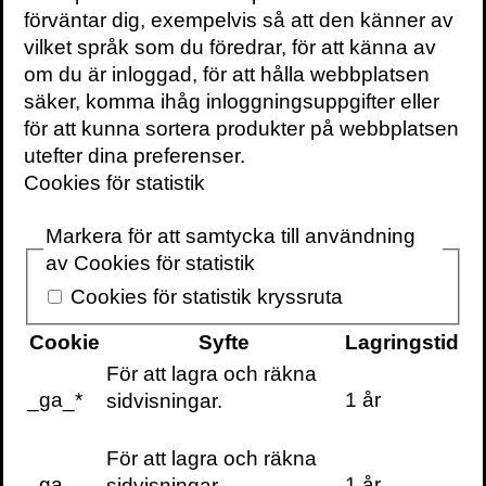
pengar för att kunna leva det liv vi vill. Vi
förväntar dig, exempelvis så att den känner av
byter vår tid mot pengar. Vi har ont om tid
vilket språk som du föredrar, för att känna av
och byter sedan ännu lite mer pengar mot
om du är inloggad, för att hålla webbplatsen
tid, kanske i form av städhjälp eller att
säker, komma ihåg inloggningsuppgifter eller
maten ska levereras hem för att du sedan
för att kunna sortera produkter på webbplatsen
behöver arbeta ännu mer (och således får
utefter dina preferenser.
ännu mindre tid) för att kunna betala
Cookies för statistik
räkningarna som bara blir fler och större …
Det är det som kallas för ekorrhjulet.
Markera för att samtycka till användning
av Cookies för statistik
Men föreställ dig ett liv där du skulle slippa
Cookies för statistik kryssruta
stressa till och från jobbet. Ett liv där du
hade tid att umgås med den där vännen du
Cookie
Syfte
Lagringstid
inte har träffat på alltför länge. Ett liv där du
För att lagra och räkna
har möjlighet att njuta av den där drinken
_ga_*
1 år
sidvisningar.
med tårna nerborrade i sanden flera
hundra mil hemifrån. Få ett slut på det
För att lagra och räkna
dåliga samvetet att du borde ägna mer tid
_ga
1 år
sidvisningar.