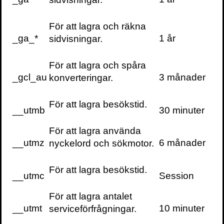
åt din privatekonom och ett liv som du
bestämmer över. Där du är chefen. Där du
För att lagra och räkna
kan välja precis det du vill och lägga tid och
_ga_*
1 år
sidvisningar.
pengar på det som verkligen betyder
något.
För att lagra och spåra
_gcl_au
3 månader
konverteringar.
I den här boken berättar jag om modellen
som har tagit mig många år att ta fram och
För att lagra besökstid.
som har gjort mig fri. Modellen är byggd så
__utmb
30 minuter
att du kan lägga minimalt med tid på din
För att lagra använda
privatekonomi samtidigt som dina pengar
__utmz
6 månader
nyckelord och sökmotor.
kommer att jobba för dig.
För att lagra besökstid.
Jag har fått förmånen att
__utmc
Session
träffa och utbilda allt från
För att lagra antalet
rika egenföretagare till
__utmt
10 minuter
serviceförfrågningar.
nyskilda som fått sin