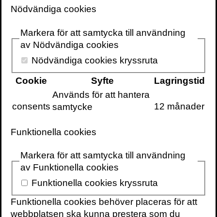
Nödvändiga cookies
4 augusti 2021
4 min
Markera för att samtycka till användning
I min bok
Frihetsmaskinen
ger jag dig
av Nödvändiga cookies
verktygen för att förverkliga en dröm
Nödvändiga cookies kryssruta
som jag vet att många delar: Att bli
finansiellt fri. Inte ekonomiskt
Cookie
Syfte
Lagringstid
oberoende, det är något annat, men fri
Används för att hantera
att lägga tid och pengar på det du vill.
consents
12 månader
samtycke
Här bjuder jag på ett smakprov ur
inledningen, vill du läsa hela så finns
Funktionella cookies
den
här
och vill du ta del av en gratis
masterklass med titeln ”Bli finansiellt fri
Markera för att samtycka till användning
utan att snåla”, klicka
här
!
av Funktionella cookies
Funktionella cookies kryssruta
Pengar är tid.
Funktionella cookies behöver placeras för att
Vårt samhälle är uppbyggt på att vi tjänar
webbplatsen ska kunna prestera som du