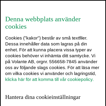
≡
Denna webbplats använder
cookies
Cookies ("kakor") består av små textfiler.
Sandra Bourbon
Dessa innehåller data som lagras på din
enhet. För att kunna placera vissa typer av
SENASTE INLÄGG
cookies behöver vi inhämta ditt samtycke. Vi
TEXTARKIV
på Volante AB, orgnr. 556658-7845 använder
oss av följande slags cookies. För att läsa mer
om vilka cookies vi använder och lagringstid,
klicka här för att komma till vår cookiepolicy.
Jag vet vad jag pratar
Hantera dina cookieinställningar
om