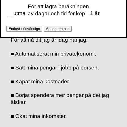
privatekonomi raserad av
För att lagra beräkningen
__utma
1 år
sitt ex och människor
av dagar och tid för köp.
som flytt från krig.
Endast nödvändiga
Acceptera alla
För att nå dit jag är idag har jag:
■ Automatiserat min privatekonomi.
■ Satt mina pengar i jobb på börsen.
■ Kapat mina kostnader.
■ Börjat spendera mer pengar på det jag
älskar.
■ Ökat mina inkomster.