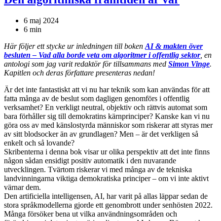
6 maj 2024
6 min
Här följer ett stycke ur inledningen till boken
AI & makten över
besluten – Vad alla borde veta om algoritmer i offentlig sektor
, en
antologi som jag varit redaktör för tillsammans med
Simon Vinge
.
Kapitlen och deras författare presenteras nedan!
Är det inte fantastiskt att vi nu har teknik som kan användas för att
fatta många av de beslut som dagligen genomförs i offentlig
verksamhet? En verkligt neutral, objektiv och rättvis automat som
bara förhåller sig till demokratins kärnprinciper? Kanske kan vi nu
göra oss av med känslostyrda människor som riskerar att styras mer
av sitt blodsocker än av grundlagen? Men – är det verkligen så
enkelt och så lovande?
Skribenterna i denna bok visar ur olika perspektiv att det inte finns
någon sådan ensidigt positiv automatik i den nuvarande
utvecklingen. Tvärtom riskerar vi med många av de tekniska
landvinningarna viktiga demokratiska principer – om vi inte aktivt
värnar dem.
Den artificiella intelligensen, AI, har varit på allas läppar sedan de
stora språkmodellerna gjorde ett genombrott under senhösten 2022.
Många försöker bena ut vilka användningsområden och