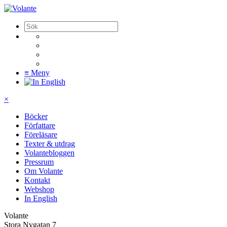
≡
Meny
×
Böcker
Författare
Föreläsare
Texter & utdrag
Volantebloggen
Pressrum
Om Volante
Kontakt
Webshop
In English
Volante
Stora Nygatan 7