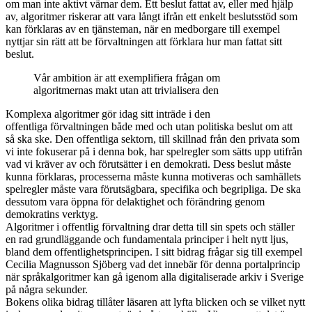
om man inte aktivt värnar dem. Ett beslut fattat av, eller med hjälp
av, algoritmer riskerar att vara långt ifrån ett enkelt beslutsstöd som
kan förklaras av en tjänsteman, när en medborgare till exempel
nyttjar sin rätt att be förvaltningen att förklara hur man fattat sitt
beslut.
Vår ambition är att exemplifiera frågan om
algoritmernas makt utan att trivialisera den
Komplexa algoritmer gör idag sitt inträde i den
offentliga förvaltningen både med och utan politiska beslut om att
så ska ske. Den offentliga sektorn, till skillnad från den privata som
vi inte fokuserar på i denna bok, har spelregler som sätts upp utifrån
vad vi kräver av och förutsätter i en demokrati. Dess beslut måste
kunna förklaras, processerna måste kunna motiveras och samhällets
spelregler måste vara förutsägbara, specifika och begripliga. De ska
dessutom vara öppna för delaktighet och förändring genom
demokratins verktyg.
Algoritmer i offentlig förvaltning drar detta till sin spets och ställer
en rad grundläggande och fundamentala principer i helt nytt ljus,
bland dem offentlighetsprincipen. I sitt bidrag frågar sig till exempel
Cecilia Magnusson Sjöberg vad det innebär för denna portalprincip
när språkalgoritmer kan gå igenom alla digitaliserade arkiv i Sverige
på några sekunder.
Bokens olika bidrag tillåter läsaren att lyfta blicken och se vilket nytt