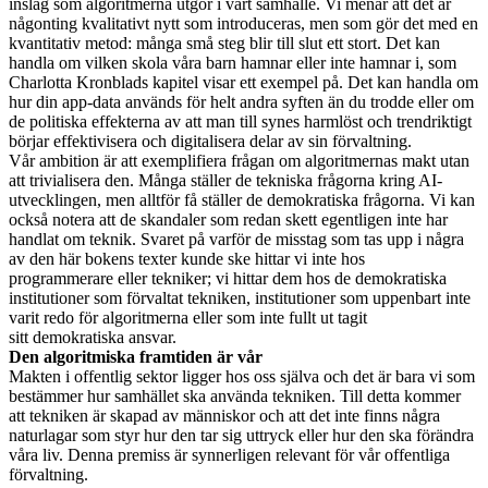
inslag som algoritmerna utgör i vårt samhälle. Vi menar att det är
någonting kvalitativt nytt som introduceras, men som gör det med en
kvantitativ metod: många små steg blir till slut ett stort. Det kan
handla om vilken skola våra barn hamnar eller inte hamnar i, som
Charlotta Kronblads kapitel visar ett exempel på. Det kan handla om
hur din app-data används för helt andra syften än du trodde eller om
de politiska effekterna av att man till synes harmlöst och trendriktigt
börjar effektivisera och digitalisera delar av sin förvaltning.
Vår ambition är att exemplifiera frågan om algoritmernas makt utan
att trivialisera den. Många ställer de tekniska frågorna kring AI-
utvecklingen, men alltför få ställer de demokratiska frågorna. Vi kan
också notera att de skandaler som redan skett egentligen inte har
handlat om teknik. Svaret på varför de misstag som tas upp i några
av den här bokens texter kunde ske hittar vi inte hos
programmerare eller tekniker; vi hittar dem hos de demokratiska
institutioner som förvaltat tekniken, institutioner som uppenbart inte
varit redo för algoritmerna eller som inte fullt ut tagit
sitt demokratiska ansvar.
Den algoritmiska framtiden är vår
Makten i offentlig sektor ligger hos oss själva och det är bara vi som
bestämmer hur samhället ska använda tekniken. Till detta kommer
att tekniken är skapad av människor och att det inte finns några
naturlagar som styr hur den tar sig uttryck eller hur den ska förändra
våra liv. Denna premiss är synnerligen relevant för vår offentliga
förvaltning.