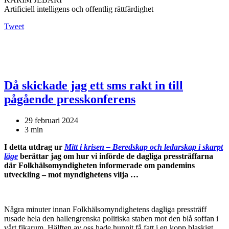
Artificiell intelligens och offentlig rättfärdighet
Tweet
Då skickade jag ett sms rakt in till
pågående presskonferens
29 februari 2024
3 min
I detta utdrag ur
Mitt i krisen – Beredskap och ledarskap i skarpt
läge
berättar jag om hur vi införde de dagliga pressträffarna
där Folkhälsomyndigheten informerade om pandemins
utveckling – mot myndighetens vilja …
Några minuter innan Folkhälsomyndighetens dagliga pressträff
rusade hela den hallengrenska politiska staben mot den blå soffan i
vårt fikarum. Hälften av oss hade hunnit få fatt i en kopp blaskigt