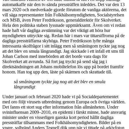
automatkaffe när den tv-sända pressträffen inleddes. Det var den 13
mars 2020 och medverkade gjorde förutom de vanliga aktörerna, det
vill säga representanter från Folkhälsomyndigheten, Socialstyrelsen
och MSB, även Peter Fredriksson, generaldirektör för Skolverket.
Hela den politiska staben lyssnade uppmärksamt. Även om vi redan
hade haft vår dagliga avstämning var det viktigt att höra hur
myndigheten uttryckte sig. Redan här i mars var tittarsiffrorna på de
dagliga pressträffarna skyhöga. Peter Fredriksson lyfte många
intressanta skolfrågor i sitt inlägg men så småningom tyckte jag nog
att det blev en smula långrandigt. Jag skickade i ett infall ett sms till
Johan Carlson med innebörden att det borde vara dags för
Skolverket att avrunda. Så fort jag tryckt på send såg jag i
direktsändningen att Johans mobiltelefon lös upp på bordet framför
honom. Han tog upp den, läste på skärmen och skrattade till.
så småningom tyckte jag nog att det blev en smula
långrandigt
Under januari och februari 2020 hade vi på Socialdepartementet
med oro följt virusets utbredning genom Europa och övriga världen.
Det fanns ett stort sug efter information från allmänheten. Under
svininfluensan 2009–2010, en epidemi i färskt minne, hade ansvarig
minister under en visserligen ganska kort period hållit dagliga
pressträffar tillsammans med Folkhälsomyndigheten. Bilder på en
yngre, solbränd Anders Tegnell dök upp när vi tittade på arkivfoton