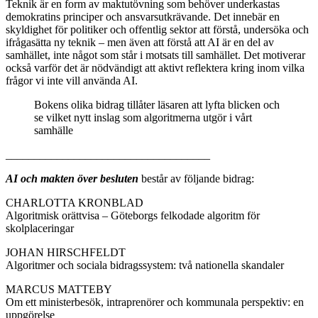
Teknik är en form av maktutövning som behöver underkastas
demokratins principer och ansvarsutkrävande. Det innebär en
skyldighet för politiker och offentlig sektor att förstå, undersöka och
ifrågasätta ny teknik – men även att förstå att AI är en del av
samhället, inte något som står i motsats till samhället. Det motiverar
också varför det är nödvändigt att aktivt reflektera kring inom vilka
frågor vi inte vill använda AI.
Bokens olika bidrag tillåter läsaren att lyfta blicken och
se vilket nytt inslag som algoritmerna utgör i vårt
samhälle
____________________________________
AI och makten över besluten
består av följande bidrag:
CHARLOTTA KRONBLAD
Algoritmisk orättvisa – Göteborgs felkodade algoritm för
skolplaceringar
JOHAN HIRSCHFELDT
Algoritmer och sociala bidragssystem: två nationella skandaler
MARCUS MATTEBY
Om ett ministerbesök, intraprenörer och kommunala perspektiv: en
uppgörelse