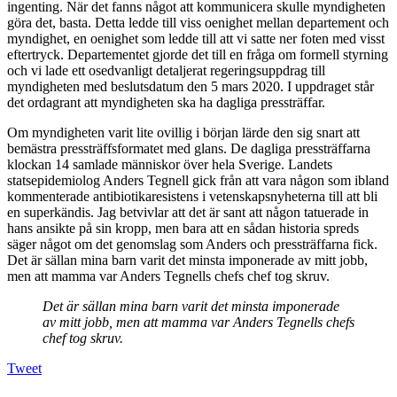
ingenting. När det fanns något att kommunicera skulle myndigheten
göra det, basta. Detta ledde till viss oenighet mellan departement och
myndighet, en oenighet som ledde till att vi satte ner foten med visst
eftertryck. Departementet gjorde det till en fråga om formell styrning
och vi lade ett osedvanligt detaljerat regeringsuppdrag till
myndigheten med beslutsdatum den 5 mars 2020. I uppdraget står
det ordagrant att myndigheten ska ha dagliga pressträffar.
Om myndigheten varit lite ovillig i början lärde den sig snart att
bemästra pressträffsformatet med glans. De dagliga pressträffarna
klockan 14 samlade människor över hela Sverige. Landets
statsepidemiolog Anders Tegnell gick från att vara någon som ibland
kommenterade antibiotikaresistens i vetenskapsnyheterna till att bli
en superkändis. Jag betvivlar att det är sant att någon tatuerade in
hans ansikte på sin kropp, men bara att en sådan historia spreds
säger något om det genomslag som Anders och pressträffarna fick.
Det är sällan mina barn varit det minsta imponerade av mitt jobb,
men att mamma var Anders Tegnells chefs chef tog skruv.
Det är sällan mina barn varit det minsta imponerade
av mitt jobb, men att mamma var Anders Tegnells chefs
chef tog skruv.
Tweet