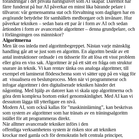
förändringar i det privata näringslivet som AI skapar. Däremot har
färre funderat på hur AI påverkar en minst lika bärande pelare i
tillvaron: vår gemensamma stat och förvaltning som dagligen har en
avgörande betydelse för samhällets medborgare och invånare. Hur
påverkar tekniken – sedan bara ett par år i form av AI och sedan
årtionden i form av avancerade algoritmer – denna grundpelare, och
i förlängningen oss människor?
Algoritmerna
Men låt oss inleda med algoritmbegreppet. Nästan varje mänsklig
handling går att se just som en algoritm. En algoritm består av ett
antal instruktioner ordnade i en tidsserie för att lösa ett visst problem
eller göra en viss sak. Algoritmer är på ett sätt en fråga om struktur
snarare än teknik. Vi kan rentav tänka oss analoga algoritmer, till
exempel ett laminerat flödesschema som vi sätter upp på en vägg för
att visualisera en beslutsprocess. Men när vi programmerar och
infogar algoritmer i den digitaliserade tekniken händer det
någonting. Med hjälp av datorer kan vi skala upp algoritmerna och
göra dem komplexa bortom enkel genomskinlighet. Med AI kan vi
dessutom lägga till ytterligare en nivå.
Modern AI, som också kallas för ”maskininlärning”, kan beskrivas
som system av algoritmer som har tränats av en träningsalgoritm
istället för att programmeras direkt.
När alltmer avancerade tekniker införs i den
offentliga verksamhetens system är risken stor att tekniken
krockar med gamla och för demokratin helt centrala principer,