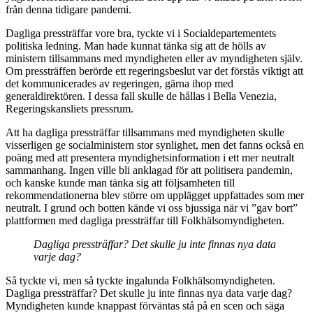
från denna tidigare pandemi.
Dagliga pressträffar vore bra, tyckte vi i Socialdepartementets
politiska ledning. Man hade kunnat tänka sig att de hölls av
ministern tillsammans med myndigheten eller av myndigheten själv.
Om pressträffen berörde ett regeringsbeslut var det förstås viktigt att
det kommunicerades av regeringen, gärna ihop med
generaldirektören. I dessa fall skulle de hållas i Bella Venezia,
Regeringskansliets pressrum.
Att ha dagliga pressträffar tillsammans med myndigheten skulle
visserligen ge socialministern stor synlighet, men det fanns också en
poäng med att presentera myndighetsinformation i ett mer neutralt
sammanhang. Ingen ville bli anklagad för att politisera pandemin,
och kanske kunde man tänka sig att följsamheten till
rekommendationerna blev större om upplägget uppfattades som mer
neutralt. I grund och botten kände vi oss bjussiga när vi ”gav bort”
plattformen med dagliga pressträffar till Folkhälsomyndigheten.
Dagliga pressträffar? Det skulle ju inte finnas nya data
varje dag?
Så tyckte vi, men så tyckte ingalunda Folkhälsomyndigheten.
Dagliga pressträffar? Det skulle ju inte finnas nya data varje dag?
Myndigheten kunde knappast förväntas stå på en scen och säga