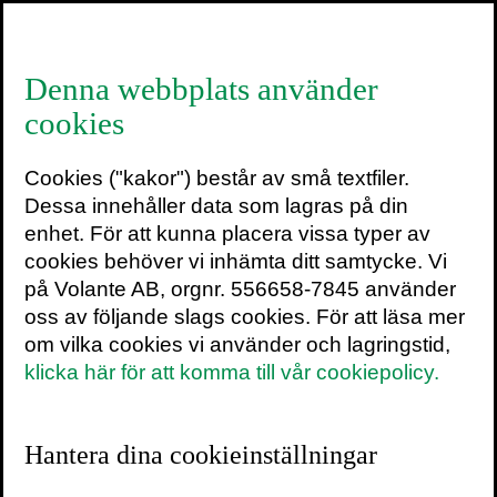
≡
Denna webbplats använder
cookies
Cookies ("kakor") består av små textfiler.
Linda Liukas
Dessa innehåller data som lagras på din
enhet. För att kunna placera vissa typer av
SENASTE INLÄGG
cookies behöver vi inhämta ditt samtycke. Vi
TEXTARKIV
på Volante AB, orgnr. 556658-7845 använder
oss av följande slags cookies. För att läsa mer
om vilka cookies vi använder och lagringstid,
klicka här för att komma till vår cookiepolicy.
Hur man lär barn programmering
Hantera dina cookieinställningar
6 april 2017