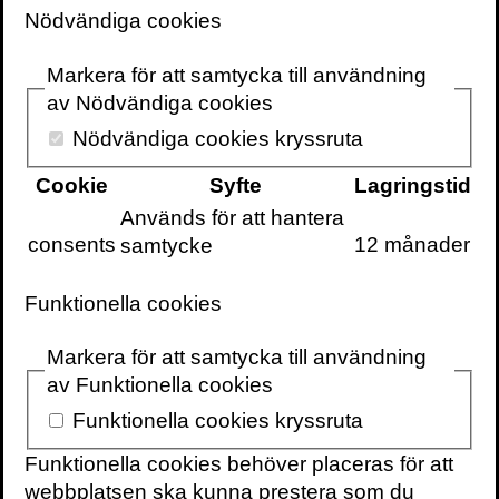
Nödvändiga cookies
Markera för att samtycka till användning
av Nödvändiga cookies
VOLANTE PÅ
VOLANTE PÅ
TWITTER
FACEBOOK
Nödvändiga cookies kryssruta
VILL DU FÅ VÅRT
Cookie
Syfte
Lagringstid
NYHETSBREV?
Används för att hantera
Information om
consents
12 månader
samtycke
böcker,
föreläsningar och
Funktionella cookies
evenemang
levereras ungefär
Markera för att samtycka till användning
en gång i veckan
av Funktionella cookies
till din inbox
Funktionella cookies kryssruta
Funktionella cookies behöver placeras för att
webbplatsen ska kunna prestera som du