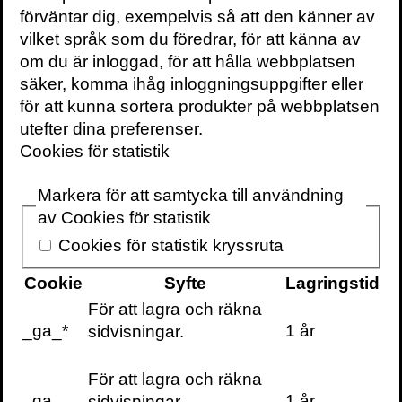
förväntar dig, exempelvis så att den känner av
KONTAKTA OSS
vilket språk som du föredrar, för att känna av
Volante
om du är inloggad, för att hålla webbplatsen
Stora Nygatan 7
säker, komma ihåg inloggningsuppgifter eller
SE-111 27 Stockholm
för att kunna sortera produkter på webbplatsen
Sweden
utefter dina preferenser.
+46(0) 8 702 15 19
Cookies för statistik
info@volante.se
Markera för att samtycka till användning
Fler kontaktuppgifter
av Cookies för statistik
Cookieinställningar
Cookies för statistik kryssruta
Cookie
Syfte
Lagringstid
För att lagra och räkna
_ga_*
1 år
sidvisningar.
För att lagra och räkna
_ga
1 år
sidvisningar.