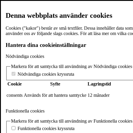
Denna webbplats använder cookies
Cookies ("kakor") består av små textfiler. Dessa innehåller data so
använder oss av följande slags cookies. För att läsa mer om vilka co
≡
Meny
Hantera dina cookieinställningar
Nödvändiga cookies
×
Markera för att samtycka till användning av Nödvändiga cookies
Böcker
Författare
Nödvändiga cookies kryssruta
Föreläsare
Cookie
Syfte
Lagringstid
Texter & utdrag
Volantebloggen
Pressrum
consents
Används för att hantera samtycke
12 månader
Om Volante
Kontakt
Funktionella cookies
Webshop
In English
Markera för att samtycka till användning av Funktionella cookies
Volante
Funktionella cookies kryssruta
Stora Nygatan 7