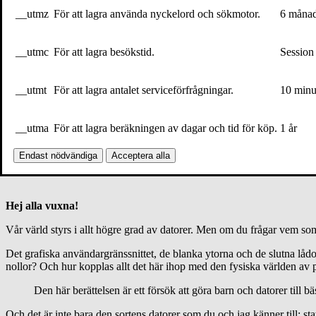
Hemsida
__utmz
För att lagra använda nyckelord och sökmotor.
6 måna
Hur man lär barn programmering
__utmc
För att lagra besökstid.
Session
6 april 2017
__utmt
För att lagra antalet serviceförfrågningar.
10 minu
1 min
För hundrafemtio år sedan lät Lewis Carroll sin karaktär Alice fa
__utma
För att lagra beräkningen av dagar och tid för köp.
1 år
från operativsystemet till de minsta små elektroderna och allting
Endast nödvändiga
Acceptera alla
Hej alla vuxna!
Vår värld styrs i allt högre grad av datorer. Men om du frågar vem som
Det grafiska användargränssnittet, de blanka ytorna och de slutna lådorn
nollor? Och hur kopplas allt det här ihop med den fysiska världen av 
Den här berättelsen är ett försök att göra barn och datorer till bäs
Och det är inte bara den sortens datorer som du och jag känner till: s