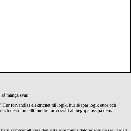
by på ett liknande uppdrag där ”Underlandet” består av allt
å så många svar.
Hur förvandlas elektricitet till logik, hur skapar logik ettor och
och dessutom allt mindre får vi svårt att begripa oss på dem.
en barn kommer att vara den sista som minns datorer som de ser ut idag.