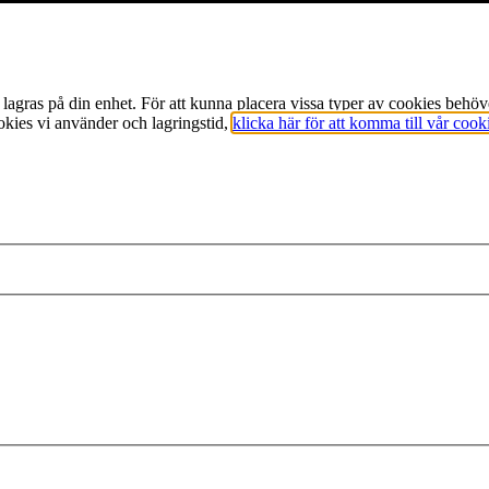
m lagras på din enhet. För att kunna placera vissa typer av cookies beh
okies vi använder och lagringstid,
klicka här för att komma till vår cook