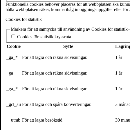
SE-111 27 Stockholm
Funktionella cookies behöver placeras för att webbplatsen ska kunna 
Sweden
hålla webbplatsen säker, komma ihåg inloggningsuppgifter eller för a
+46(0) 8 702 15 19
Cookies för statistik
info@volante.se
Markera för att samtycka till användning av Cookies för statistik
Fler kontaktuppgifter
Cookies för statistik kryssruta
Cookieinställningar
Cookie
Syfte
Lagring
_ga_*
För att lagra och räkna sidvisningar.
1 år
_ga
För att lagra och räkna sidvisningar.
1 år
Linda Liukas
_ga_*
För att lagra och räkna sidvisningar.
1 år
Senaste inlägg
_gcl_au
För att lagra och spåra konverteringar.
3 måna
Textarkiv
Följ
__utmb
För att lagra besökstid.
30 minu