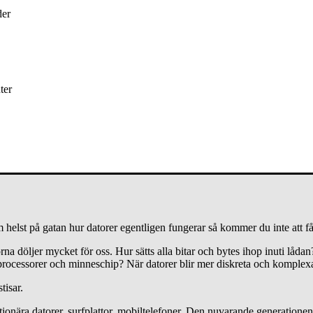
der
ter
lla ner i en fantastisk värld genom ett kaninhål.
Jag skickar in Ru
 däremellan.
 helst på gatan hur datorer egentligen fungerar så kommer du inte att f
a döljer mycket för oss. Hur sätts alla bitar och bytes ihop inuti lådan? 
processorer och minneschip? När datorer blir mer diskreta och komplexa 
tisar.
tationära datorer, surfplattor, mobiltelefoner. Den nuvarande generation