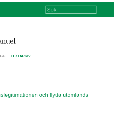
anuel
ÄGG
TEXTARKIV
gslegitimationen och flytta utomlands