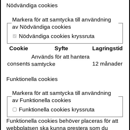
östrogennivåer än moderna p-piller och
Nödvändiga cookies
ganska snabbt visade forskning att
användandet ökade risken för blodproppar.
Markera för att samtycka till användning
Sedan dess har p-piller blivit både svagare
av Nödvändiga cookies
och säkrare. Det är dock fortfarande vanligt
Nödvändiga cookies kryssruta
att p-piller uppmärksammas för sina mer
eller mindre säkerställda bieffekter.
Cookie
Syfte
Lagringstid
Används för att hantera
P-pillret har haft stor
consents
12 månader
samtycke
betydelse för kvinnans
självständighet
Funktionella cookies
Markera för att samtycka till användning
Många kvinnor undviker att äta p-piller på
av Funktionella cookies
grund av en rädsla för humörsvängningar
Funktionella cookies kryssruta
och nedsatt sexlust. Men i nuläget är det
oklart om moderna p-piller verkligen
Funktionella cookies behöver placeras för att
orsakar dessa typer av bieffekter. Nu
webbplatsen ska kunna prestera som du