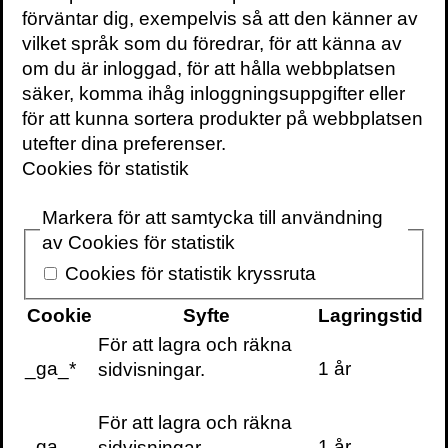
planerar svenska forskare att undersöka
förväntar dig, exempelvis så att den känner av
huruvida moderna p-piller verkligen
vilket språk som du föredrar, för att känna av
påverkar humöret eller ger minskad sexlust
om du är inloggad, för att hålla webbplatsen
i en ny studie. Personligen anser jag att
säker, komma ihåg inloggningsuppgifter eller
denna typ av studie är mycket angelägen
för att kunna sortera produkter på webbplatsen
och jag tycker att det är oerhört positivt att
utefter dina preferenser.
man prioriterar forskning som berör
Cookies för statistik
kvinnors hälsa. När media rapporterar om
studien skriver man att syftet med studien
Markera för att samtycka till användning
är att slå hål på p-pillermyten. Detta
av Cookies för statistik
resulterar i många upprörda kommentarer
Cookies för statistik kryssruta
som ”ska inte en kvinna själv bedöma om
hon mår dåligt av p-piller eller inte?” och
Cookie
Syfte
Lagringstid
”typiskt att man anser att kvinnor inbillar
För att lagra och räkna
sig”. Även om dessa reaktioner förvånade
_ga_*
1 år
sidvisningar.
mig håller jag med om att det är klumpigt att
man i medierapporteringen utgår från att p-
För att lagra och räkna
pillers psykiska effekter är en myt.
_ga
1 år
sidvisningar.