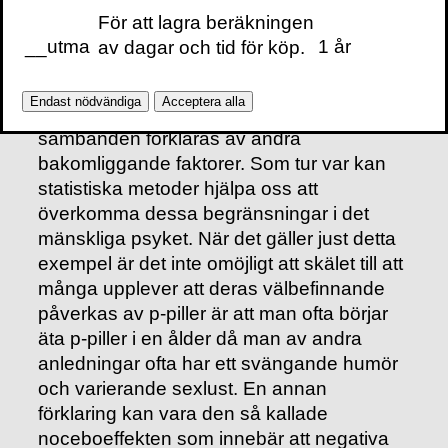
påverkas av en mängd tankefel. Bland
För att lagra beräkningen
annat har vi en benägenhet att hitta
__utma
1 år
av dagar och tid för köp.
mönster i vår tillvaro och vi är också
benägna att tolka samband mellan två
Endast nödvändiga
Acceptera alla
företeelser som orsak och verkan, även om
sambanden förklaras av andra
bakomliggande faktorer. Som tur var kan
statistiska metoder hjälpa oss att
överkomma dessa begränsningar i det
mänskliga psyket. När det gäller just detta
exempel är det inte omöjligt att skälet till att
många upplever att deras välbefinnande
påverkas av p-piller är att man ofta börjar
äta p-piller i en ålder då man av andra
anledningar ofta har ett svängande humör
och varierande sexlust. En annan
förklaring kan vara den så kallade
noceboeffekten som innebär att negativa