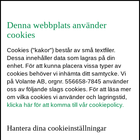
≡
Denna webbplats använder
cookies
Inbillning eller sanna
Cookies ("kakor") består av små textfiler.
bieffekter?
Dessa innehåller data som lagras på din
enhet. För att kunna placera vissa typer av
5 november 2014
3 min
cookies behöver vi inhämta ditt samtycke. Vi
på Volante AB, orgnr. 556658-7845 använder
Idag är det självklart att sex inte behöver
oss av följande slags cookies. För att läsa mer
innebära reproduktion. P-pillret har haft stor
om vilka cookies vi använder och lagringstid,
betydelse för kvinnans självständighet och
klicka här för att komma till vår cookiepolicy.
idag används de av en halv miljon kvinnor i
Sverige. Men de första typerna av p-piller
som godkändes för försäljning i Sverige
Hantera dina cookieinställningar
1964 innehöll betydligt högre