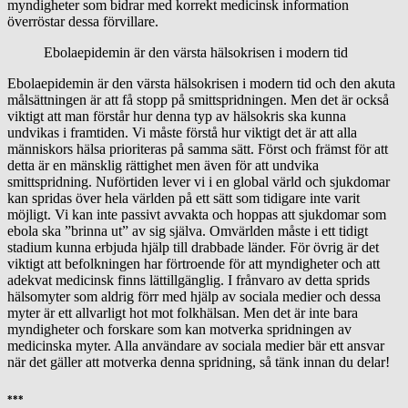
myndigheter som bidrar med korrekt medicinsk information
överröstar dessa förvillare.
Ebolaepidemin är den värsta hälsokrisen i modern tid
Ebolaepidemin är den värsta hälsokrisen i modern tid och den akuta
målsättningen är att få stopp på smittspridningen. Men det är också
viktigt att man förstår hur denna typ av hälsokris ska kunna
undvikas i framtiden. Vi måste förstå hur viktigt det är att alla
människors hälsa prioriteras på samma sätt. Först och främst för att
detta är en mänsklig rättighet men även för att undvika
smittspridning. Nuförtiden lever vi i en global värld och sjukdomar
kan spridas över hela världen på ett sätt som tidigare inte varit
möjligt. Vi kan inte passivt avvakta och hoppas att sjukdomar som
ebola ska ”brinna ut” av sig själva. Omvärlden måste i ett tidigt
stadium kunna erbjuda hjälp till drabbade länder. För övrig är det
viktigt att befolkningen har förtroende för att myndigheter och att
adekvat medicinsk finns lättillgänglig. I frånvaro av detta sprids
hälsomyter som aldrig förr med hjälp av sociala medier och dessa
myter är ett allvarligt hot mot folkhälsan. Men det är inte bara
myndigheter och forskare som kan motverka spridningen av
medicinska myter. Alla användare av sociala medier bär ett ansvar
när det gäller att motverka denna spridning, så tänk innan du delar!
***