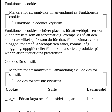
SE-111 27 Stockholm
Funktionella cookies
Sweden
Markera för att samtycka till användning av Funktionella
+46(0) 8 702 15 19
cookies
info@volante.se
Funktionella cookies kryssruta
Fler kontaktuppgifter
Funktionella cookies behöver placeras för att webbplatsen ska
kunna prestera som du förväntar dig, exempelvis så att den
Cookieinställningar
känner av vilket språk som du föredrar, för att känna av om du är
inloggad, för att hålla webbplatsen säker, komma ihåg
inloggningsuppgifter eller för att kunna sortera produkter på
webbplatsen utefter dina preferenser.
Ebolaepidemin – ett symptom på världens
Cookies för statistik
orättvisor?
Markera för att samtycka till användning av Cookies för
16 oktober 2014
statistik
5 min
Cookies för statistik kryssruta
Ebola är ett virus som orsakar ebolafeber, en blödarfeber med hög
Cookie
Syfte
Lagringstid
dödlighet. För närvarande pågår den största ebolaepidemin någonsin
i Västafrika och smittspridningen visar inga tecken på att vara under
_ga_*
För att lagra och räkna sidvisningar.
1 år
kontroll. Världshälsoorganisationen (WHO) kallar epidemin ett
nödläge som hotar internationell fred och säkerhet. Något effektiv
behandling finns inte och strategin för att stoppa spridningen är