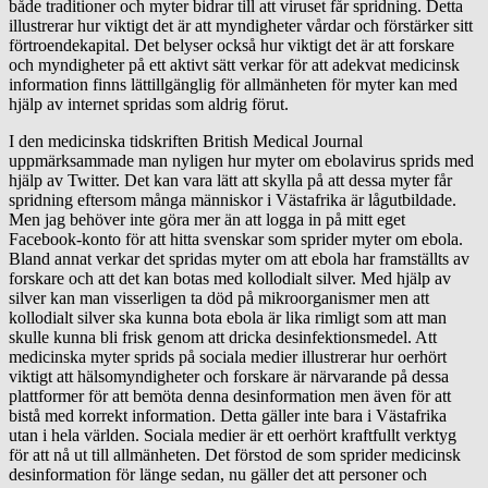
både traditioner och myter bidrar till att viruset får spridning. Detta
illustrerar hur viktigt det är att myndigheter vårdar och förstärker sitt
förtroendekapital. Det belyser också hur viktigt det är att forskare
och myndigheter på ett aktivt sätt verkar för att adekvat medicinsk
information finns lättillgänglig för allmänheten för myter kan med
hjälp av internet spridas som aldrig förut.
I den medicinska tidskriften British Medical Journal
uppmärksammade man nyligen hur myter om ebolavirus sprids med
hjälp av Twitter. Det kan vara lätt att skylla på att dessa myter får
spridning eftersom många människor i Västafrika är lågutbildade.
Men jag behöver inte göra mer än att logga in på mitt eget
Facebook-konto för att hitta svenskar som sprider myter om ebola.
Bland annat verkar det spridas myter om att ebola har framställts av
forskare och att det kan botas med kollodialt silver. Med hjälp av
silver kan man visserligen ta död på mikroorganismer men att
kollodialt silver ska kunna bota ebola är lika rimligt som att man
skulle kunna bli frisk genom att dricka desinfektionsmedel. Att
medicinska myter sprids på sociala medier illustrerar hur oerhört
viktigt att hälsomyndigheter och forskare är närvarande på dessa
plattformer för att bemöta denna desinformation men även för att
bistå med korrekt information. Detta gäller inte bara i Västafrika
utan i hela världen. Sociala medier är ett oerhört kraftfullt verktyg
för att nå ut till allmänheten. Det förstod de som sprider medicinsk
desinformation för länge sedan, nu gäller det att personer och