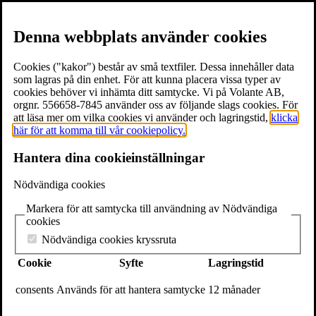
Denna webbplats använder cookies
Cookies ("kakor") består av små textfiler. Dessa innehåller data
som lagras på din enhet. För att kunna placera vissa typer av
cookies behöver vi inhämta ditt samtycke. Vi på Volante AB,
≡
Meny
orgnr. 556658-7845 använder oss av följande slags cookies. För
att läsa mer om vilka cookies vi använder och lagringstid,
klicka
här för att komma till vår cookiepolicy.
×
Hantera dina cookieinställningar
Böcker
Författare
Nödvändiga cookies
Föreläsare
Texter & utdrag
Markera för att samtycka till användning av Nödvändiga
Volantebloggen
cookies
Pressrum
Om Volante
Nödvändiga cookies kryssruta
Kontakt
Cookie
Syfte
Lagringstid
Webshop
In English
consents
Används för att hantera samtycke
12 månader
Volante
Stora Nygatan 7