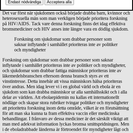
priviligierade samhällsskikt ansåg man ofta att dessa män på grund
Endast nödvändiga
Acceptera alla
av sin livsstil själva bar skulden för att de drabbats av sjukdomen.
Det var först när sjukdomen också började drabba barn, kvinnor och
heterosexuella män som man verkligen började prioritera forskning
på HIV/AIDS. Tack vare denna forskning finns det idag effektiva
bromsmediciner och HIV anses inte längre vara en dödlig sjukdom.
Forskning om sjukdomar som drabbar personer som
saknar inflytande i samhället prioriteras inte av politiker
och myndigheter
Forskning om sjukdomar som drabbar personer som saknar
inflytande i samhället prioriteras inte av politiker och myndigheter,
och sjukdomar som drabbar fattiga människor prioriteras inte av
läkemedelsbranschen eftersom denna bransch styrs av ett
vinstintresse. Detta innebär att vissa människors hälsa prioriteras
över andras. Men idag lever vi i en global värld och ebola är en
sjukdom som kan drabba människor ur alla samhällsskikt och i alla
delar av världen. Att ebolaepidemin nu kallas ett internationellt
nödläge och skapar stora rubriker tvingar politiker och myndigheter
att prioritetra forskning inom detta område, vilket är en förutsättning
för att man ska kunna ta fram effektiva vaccin eller medicinska
behandlingar. I frånvaro av dessa mediciner är det särskilt viktigt att
man med adekvat information lyckas bromsa smittspridningen. Men
i de eboladrabbade länderna är förtroendet för myndigheter lågt och