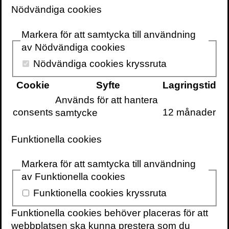
Så har Kahneman påverkat våra liv
Nödvändiga cookies
7 december 2021
Markera för att samtycka till användning
av Nödvändiga cookies
Nödvändiga cookies kryssruta
VOLANTE PÅ
VOLANTE PÅ
TWITTER
Cookie
Syfte
Lagringstid
FACEBOOK
Används för att hantera
consents
12 månader
samtycke
VILL DU FÅ VÅRT
NYHETSBREV?
Information om
Funktionella cookies
böcker,
föreläsningar och
Markera för att samtycka till användning
evenemang
av Funktionella cookies
levereras ungefär
Funktionella cookies kryssruta
en gång i veckan
Funktionella cookies behöver placeras för att
till din inbox
webbplatsen ska kunna prestera som du