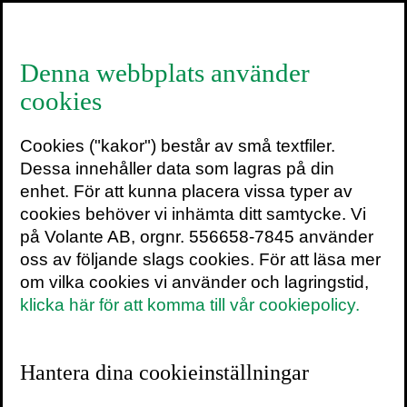
≡
Denna webbplats använder
cookies
Volantebloggen
Cookies ("kakor") består av små textfiler.
På Volantebloggen får du
Dessa innehåller data som lagras på din
senaste nytt från oss: nyheter om
enhet. För att kunna placera vissa typer av
titlar, evenemang och vad som
cookies behöver vi inhämta ditt samtycke. Vi
händer bakom kulisserna.
på Volante AB, orgnr. 556658-7845 använder
oss av följande slags cookies. För att läsa mer
SENASTE INLÄGG
om vilka cookies vi använder och lagringstid,
ARKIV
klicka här för att komma till vår cookiepolicy.
Hantera dina cookieinställningar