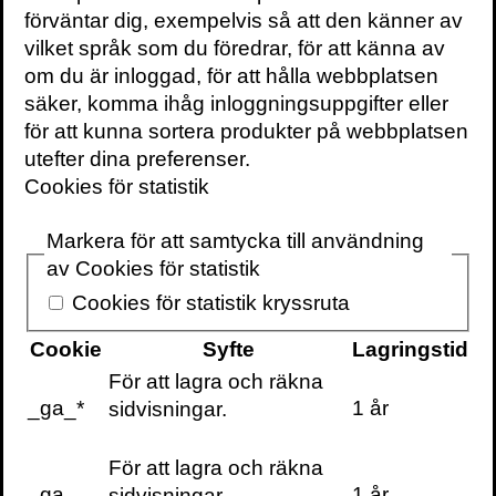
förväntar dig, exempelvis så att den känner av
vilket språk som du föredrar, för att känna av
om du är inloggad, för att hålla webbplatsen
säker, komma ihåg inloggningsuppgifter eller
KONTAKTA OSS
för att kunna sortera produkter på webbplatsen
Volante
utefter dina preferenser.
Stora Nygatan 7
Cookies för statistik
SE-111 27 Stockholm
Sweden
Markera för att samtycka till användning
+46(0) 8 702 15 19
av Cookies för statistik
info@volante.se
Cookies för statistik kryssruta
Fler kontaktuppgifter
Cookie
Syfte
Lagringstid
Cookieinställningar
För att lagra och räkna
_ga_*
1 år
sidvisningar.
För att lagra och räkna
_ga
1 år
sidvisningar.