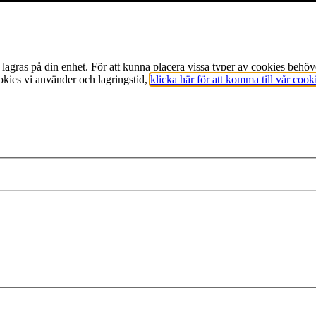
m lagras på din enhet. För att kunna placera vissa typer av cookies beh
okies vi använder och lagringstid,
klicka här för att komma till vår cook