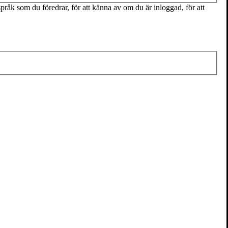
pråk som du föredrar, för att känna av om du är inloggad, för att
kte saknades”
bba med storbolagens hållbarhetsarbete. Men till slut blev skavet
 resan, och hur ett enskilt litet frö rymmer mer kraft en
ugga
. Vi ställde några frågor till henne inför lanseringen av boken.
. Som skriver ihop det vi äter med hur det odlas. En bok som tänker
om föder oss och hur besatt man kan bli av det växande.