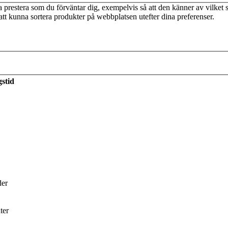
prestera som du förväntar dig, exempelvis så att den känner av vilket s
tt kunna sortera produkter på webbplatsen utefter dina preferenser.
stid
 ville skriva en bok om odling som jag tyc
. Hon rekryterades till ett toppjobb i reklambranschen, och började jo
 år sedan sadlade hon om till grönsaksodlare och trädgårdsmästare. Den
allellt med boken har Maja gjort podden
Spotify Dok: I tomaternas sk
der
 på vilket sätt är det en kärlekshistoria?
ter
n. En bok som pratar om vägen till odling och vår relation till naturen
 med marknadens jättar. Det är också en kärlekshistoria till jorden s