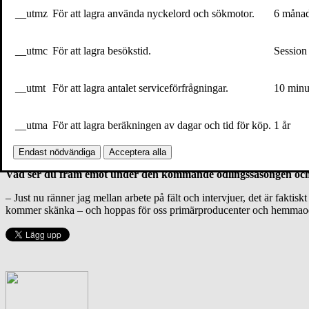
__utmz
För att lagra använda nyckelord och sökmotor.
6 måna
Häromdagen kom boken från tryck och du störtade förbi kontore
– Det var ganska likt den förvåning jag upplever varje gång jag petat ne
__utmc
För att lagra besökstid.
Session
Boken ackompanjeras ju också av podden
Spotify Dok: I tomate
__utmt
För att lagra antalet serviceförfrågningar.
10 minu
– Podden blev faktiskt ett helt eget djur. Visst finns det teman som vi 
tankar involverade än bara mina. Podden liksom fördjupade boken, så 
__utma
För att lagra beräkningen av dagar och tid för köp.
1 år
Du har vid något tillfälle erkänt att du försöker rekrytera så m
– Alla som känner att något skaver i konsumtionshetsen och karriärjak
Endast nödvändiga
Acceptera alla
Vad ser du fram emot under den kommande odlingssäsongen och
– Just nu ränner jag mellan arbete på fält och intervjuer, det är faktis
kommer skänka – och hoppas för oss primärproducenter och hemmaodlare 