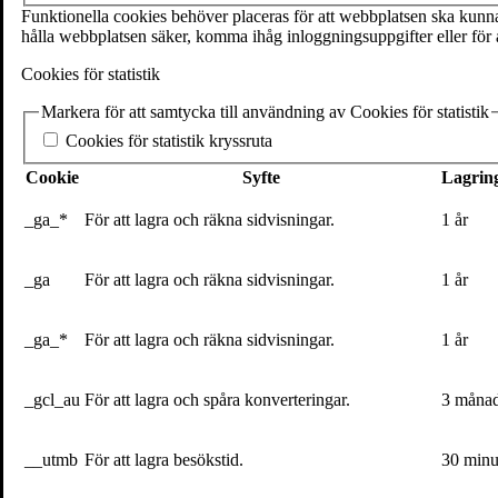
SE-111 27 Stockholm
Funktionella cookies behöver placeras för att webbplatsen ska kunna 
Sweden
hålla webbplatsen säker, komma ihåg inloggningsuppgifter eller för a
+46(0) 8 702 15 19
Cookies för statistik
info@volante.se
Markera för att samtycka till användning av Cookies för statistik
Fler kontaktuppgifter
Cookies för statistik kryssruta
Cookieinställningar
Cookie
Syfte
Lagring
_ga_*
För att lagra och räkna sidvisningar.
1 år
Maja Alskog Bredberg om Till växten: ”Jag
_ga
För att lagra och räkna sidvisningar.
1 år
18 april 2024
Maja Alskog Bredberg
har en bakgrund som journalist och PR-strateg
_ga_*
För att lagra och räkna sidvisningar.
1 år
övermäktigt – det var ju greenwashing hon höll på med! För snart fem
genomsnittlig börs-vd, skildras i
Till växten – En kärlekshistoria
.
Par
_____________________________
_gcl_au
För att lagra och spåra konverteringar.
3 måna
Hur kom det sig att du skrev
Till växten – En kärlekshistoria
? Och
__utmb
För att lagra besökstid.
30 minu
– Jag ville skriva en bok om odling som jag tyckte saknades i bokhylla
både bakåt och framåt, och som kopplar samman daggmaskens incitament