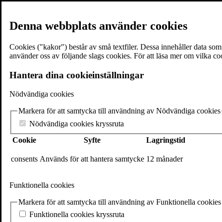
Denna webbplats använder cookies
Cookies ("kakor") består av små textfiler. Dessa innehåller data so
använder oss av följande slags cookies. För att läsa mer om vilka co
≡
Meny
Hantera dina cookieinställningar
Nödvändiga cookies
×
Markera för att samtycka till användning av Nödvändiga cookies
Böcker
Författare
Nödvändiga cookies kryssruta
Föreläsare
Cookie
Syfte
Lagringstid
Texter & utdrag
Volantebloggen
Pressrum
consents
Används för att hantera samtycke
12 månader
Om Volante
Kontakt
Funktionella cookies
Webshop
In English
Markera för att samtycka till användning av Funktionella cookies
Volante
Funktionella cookies kryssruta
Stora Nygatan 7