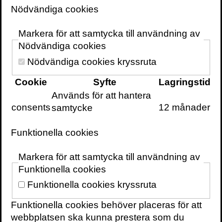
Nödvändiga cookies
Markera för att samtycka till användning av
BÖCKER
Nödvändiga cookies
Stillhetens styrka
Nödvändiga cookies kryssruta
Cookie
Syfte
Lagringstid
Används för att hantera
consents
12 månader
samtycke
VOLANTE PÅ
FACEBOOK
VOLANTE PÅ
TWITTER
Funktionella cookies
VILL DU FÅ VÅRT
NYHETSBREV?
Markera för att samtycka till användning av
Information om
Funktionella cookies
böcker,
Funktionella cookies kryssruta
föreläsningar och
evenemang
Funktionella cookies behöver placeras för att
levereras ungefär
webbplatsen ska kunna prestera som du