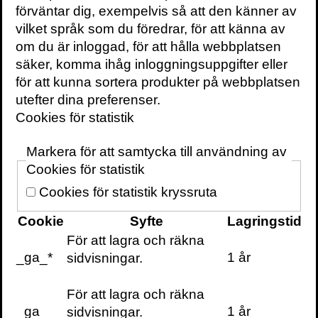
en gång i veckan till
förväntar dig, exempelvis så att den känner av
din inbox
vilket språk som du föredrar, för att känna av
om du är inloggad, för att hålla webbplatsen
säker, komma ihåg inloggningsuppgifter eller
för att kunna sortera produkter på webbplatsen
utefter dina preferenser.
Cookies för statistik
KONTAKTA OSS
Volante
Markera för att samtycka till användning av
Stora Nygatan 7
Cookies för statistik
SE-111 27 Stockholm
Sweden
Cookies för statistik kryssruta
+46(0) 8 702 15 19
Cookie
Syfte
Lagringstid
info@volante.se
För att lagra och räkna
_ga_*
1 år
sidvisningar.
Fler kontaktuppgifter
Cookieinställningar
För att lagra och räkna
_ga
1 år
sidvisningar.