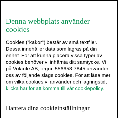
≡
Denna webbplats använder
cookies
Richard J. Davidson
Cookies ("kakor") består av små textfiler.
Richard J. Davidson är professor i psykiatri
Dessa innehåller data som lagras på din
och psykologi på University of Wisconsin–
enhet. För att kunna placera vissa typer av
Madison och grundare av Center for Healthy
cookies behöver vi inhämta ditt samtycke. Vi
Minds.
på Volante AB, orgnr. 556658-7845 använder
oss av följande slags cookies. För att läsa mer
Skriv ut sidan
om vilka cookies vi använder och lagringstid,
klicka här för att komma till vår cookiepolicy.
Kontakt
Hantera dina cookieinställningar
För bokning av författaren mejla
speakers@volante.se
.