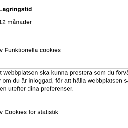
Lagringstid
12 månader
av Funktionella cookies
VOLANTE PÅ
TWITTER
tt webbplatsen ska kunna prestera som du förvä
av om du är inloggad, för att hålla webbplatsen 
VILL DU FÅ VÅRT NYHETSBREV?
en utefter dina preferenser.
Information om böcker,
föreläsningar och
evenemang levereras
 Cookies för statistik
ungefär en gång i veckan till
din inbox