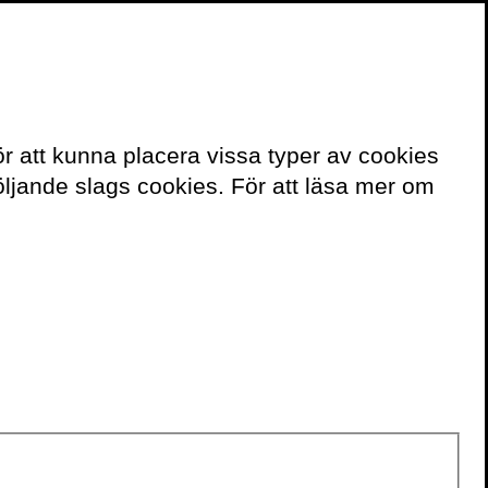
≡
Meny
ör att kunna placera vissa typer av cookies
Kontakt
ljande slags cookies. För att läsa mer om
För bokning av
författaren mejla
speakers@volante.se
.
BÖCKER
Kaos
Knas
Gemenskap
Aforismer