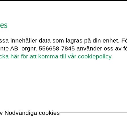
es
nuel
essa innehåller data som lagras på din enhet. F
ante AB, orgnr. 556658-7845 använder oss av fö
icka här för att komma till vår cookiepolicy.
e riksdagsledamot och entreprenör,
 av Nödvändiga cookies