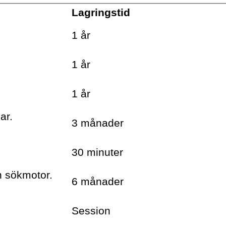
Lagringstid
.
1 år
.
1 år
.
1 år
ar.
3 månader
30 minuter
h sökmotor.
6 månader
Session