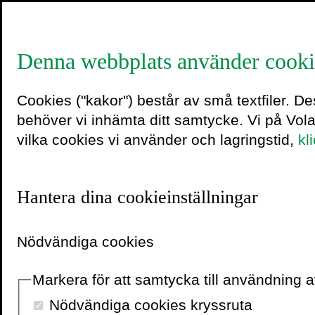
Denna webbplats använder cooki
Jan Ema
Cookies ("kakor") består av små textfiler. D
behöver vi inhämta ditt samtycke. Vi på Vol
vilka cookies vi använder och lagringstid,
kl
Jan Emanuel
är tidigar
samt författare.
Hantera dina cookieinställningar
Nödvändiga cookies
Markera för att samtycka till användning
Nödvändiga cookies kryssruta
Pressbilder