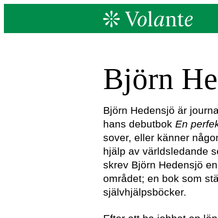
Björn He
Björn Hedensjö är journal
hans debutbok
En
perfe
sover, eller känner någ
hjälp av världsledande 
skrev Björn Hedensjö e
området; en bok som ställ
självhjälpsböcker.