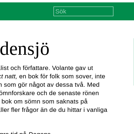
densjö
ist och författare. Volante gav ut
kt
natt,
en bok för folk som sover, inte
on som gör något av dessa två. Med
sömnforskare och de senaste rönen
n bok om sömn som saknats på
er fler frågor än de du hittar i vanliga