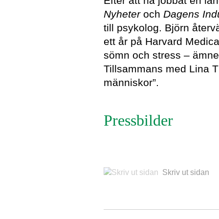
Efter att ha jobbat en lä
Nyheter
och
Dagens Indu
till psykolog. Björn åter
ett år på Harvard Medic
sömn och stress – ämnen
Tillsammans med Lina 
människor”.
Pressbilder
Skriv ut sidan