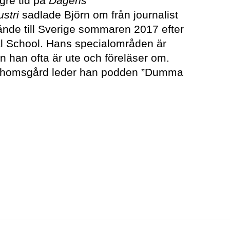
ngre tid på
Dagens
stri
sadlade Björn om från journalist
vände till Sverige sommaren 2017 efter
al School. Hans specialområden är
 han ofta är ute och föreläser om.
Thomsgård leder han podden ”Dumma