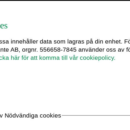
es
2022
essa innehåller data som lagras på din enhet. F
ante AB, orgnr. 556658-7845 använder oss av fö
i öknen
icka här för att komma till vår cookiepolicy.
ldens största sport
första bok som skrivits om sporttvätt i
 av Nödvändiga cookies
sning för alla som vill förstå hur
i symbios i dagens fotbollsvärld. Med