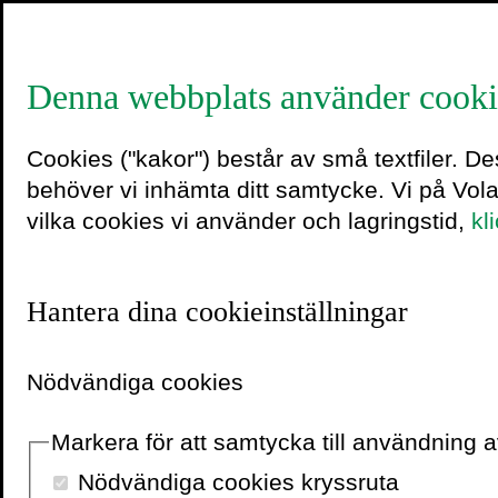
Denna webbplats använder cooki
Utkommer i september 
Cookies ("kakor") består av små textfiler. D
behöver vi inhämta ditt samtycke. Vi på Vol
Templet 
vilka cookies vi använder och lagringstid,
kl
Så köpte Qatar vär
Hantera dina cookieinställningar
av
OLOF LUNDH
Nödvändiga cookies
Templet i öknen
är den 
Markera för att samtycka till användning
Sverige, och nödvändig lä
idrott och politik lever 
Nödvändiga cookies kryssruta