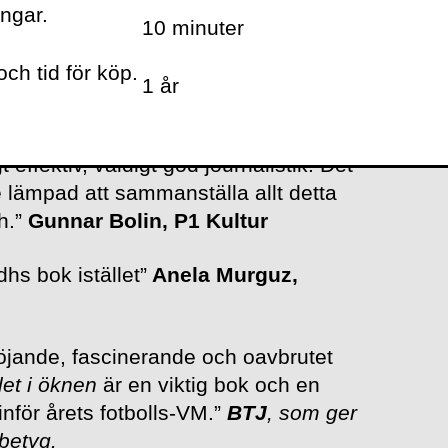
ingar.
10 minuter
agerat i reportageboken
Templet i
ch tid för köp.
xten extra skarp och komplex.”
Sara
1 år
 effektiv, väldigt god journalistik. Det
e lämpad att sammanställa allt detta
dh.”
Gunnar Bolin, P1 Kultur
hs bok istället”
Anela Murguz,
öjande, fascinerande och oavbrutet
et i öknen
är en viktig bok och en
nför årets fotbolls-VM.”
BTJ
, som ger
 betyg.