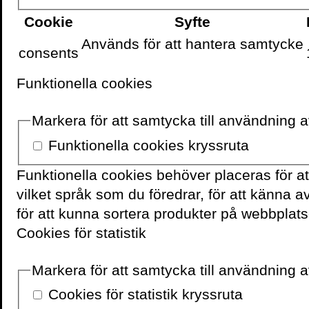
Templet i öknen
nomine
Cookie
Syfte
till Årets röst i Stora jour
Används för att hantera samtycke
consents
VM i Qatar satte fokus p
globala fotbollen. Men 
Funktionella cookies
uppmärksammade sportbo
Markera för att samtycka till användning 
botten med en global idr
den hade.
Funktionella cookies kryssruta
Funktionella cookies behöver placeras för a
Det är en berättelse om 
vilket språk som du föredrar, för att känna 
diktatorer och oligarker
för att kunna sortera produkter på webbplats
största idrott för att tvä
Cookies för statistik
om sport och politik och 
också en berättelse om a
Markera för att samtycka till användning av
fotbollen med annan blic
kan vi förstå hur det gic
Cookies för statistik kryssruta