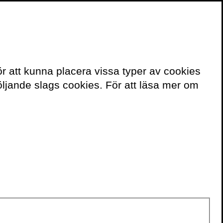
≡
Meny
ör att kunna placera vissa typer av cookies
Här finns boken
ljande slags cookies. För att läsa mer om
FÖRSTAUTGÅVA
Finns på
Volante-shop
Adlibris
Bokus
eller i din
lokala bokhandel.
POCKET/STORPOCKET
Finns på
Volante-shop
Adlibris
Bokus
LJUDBOK
Finns på
Adlibris
Bokus
Bookbeat
Nextory
Storytel