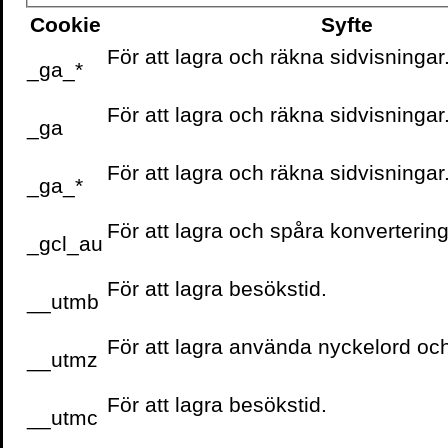
öknen.
Cookie
Syfte
För att lagra och räkna sidvisningar
Olof Lundh är en av få s
_ga_*
början – och hela tiden
För att lagra och räkna sidvisningar
kongresser i Schweiz, t
_ga
svenska fotbollförbundets
har han varit på plats, st
För att lagra och räkna sidvisningar
_ga_*
perspektiven.
För att lagra och spåra konvertering
_gcl_au
Sagt om
Templet i ökn
För att lagra besökstid.
__utmb
”borde läsas av alla som 
Anrell, NWT
För att lagra använda nyckelord oc
__utmz
”Som att läsa en gastkram
För att lagra besökstid.
__utmc
spännande. Så har också 
kan svetsa med den.”
Ma