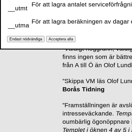
För att lagra antalet serviceförfrågn
__utmt
”Olof Lundh skriver eng
För att lagra beräkningen av dagar o
öknen
… Närvaron gör te
__utma
Martinsson, DN
Endast nödvändiga
Acceptera alla
”Väldigt noggrann, väldigt
finns ingen som är bättr
från A till Ö än Olof Lun
”Skippa VM läs Olof Lund
Borås Tidning
”Framställningen är avsl
intresseväckande.
Templ
oumbärlig ögonöppnare i
Templet i öknen 4 av 5 i