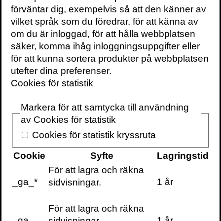
Att tänka som ett freak innebär:
förväntar dig, exempelvis så att den känner av
vilket språk som du föredrar, för att känna av
Att lägga sin moraliska kompass åt
om du är inloggad, för att hålla webbplatsen
sidan.
Det är alltid svårt att se nyktert på ett
säker, komma ihåg inloggningsuppgifter eller
problem om du redan innan bestämt dig
för att kunna sortera produkter på webbplatsen
vad du ska göra åt det.
utefter dina preferenser.
Cookies för statistik
Att våga säga ”Jag vet inte”.
För innan
du kan erkänna vad du inte vet är det
Markera för att samtycka till användning
praktiskt taget omöjligt att lära sig vad man
av Cookies för statistik
behöver
veta.
Cookies för statistik kryssruta
Att tänka som ett barn.
Barn är bättre på
Cookie
Syfte
Lagringstid
att komma på kreativa idéer och ställa de
För att lagra och räkna
rätta frågorna.
_ga_*
1 år
sidvisningar.
Att skapa incitament.
Oavsett om det är
För att lagra och räkna
bra eller dåligt så styr incitament världen.
_ga
1 år
sidvisningar.