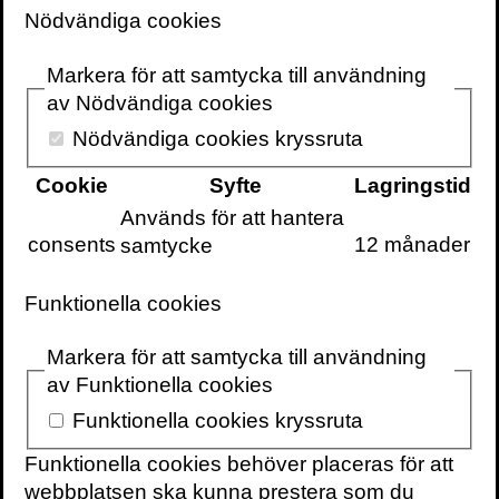
rationellt – de lär oss att tänka som ett
Nödvändiga cookies
freak
.
Markera för att samtycka till användning
Levitt och Dubner ger oss en kompass för
av Nödvändiga cookies
ett nytt sätt att angripa problem, oavsett om
Nödvändiga cookies kryssruta
du vill förändra en irriterande vana hos dig
själv eller förändra världen. Som alltid i
Cookie
Syfte
Lagringstid
deras böcker är inget ämne för konstigt.
Används för att hantera
Tänk som ett freak
rör sig mellan näringsliv
consents
12 månader
samtycke
och filantropi, mellan sport och politik. Allt i
syfte att utmana dina invanda
Funktionella cookies
tankemönster. Vi får lära oss en japansk
varmkorvätarmästares hemligheter, varför
Markera för att samtycka till användning
en australiensisk doktor svalde en klump
av Funktionella cookies
livsfarliga bakterier och varför nigerianska
Funktionella cookies kryssruta
mejlbedragare alltid säger att de är från
Nigeria.
Funktionella cookies behöver placeras för att
webbplatsen ska kunna prestera som du