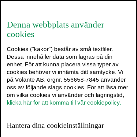
≡
Denna webbplats använder
cookies
Tänk som ett freak
Cookies ("kakor") består av små textfiler.
av
STEPHEN J. DUBNER
&
STEVEN D.
Dessa innehåller data som lagras på din
LEVITT
enhet. För att kunna placera vissa typer av
cookies behöver vi inhämta ditt samtycke. Vi
på Volante AB, orgnr. 556658-7845 använder
Tänk som ett freak
är Steven Levitt och
oss av följande slags cookies. För att läsa mer
Stephen Dubners, hjärnorna bakom
om vilka cookies vi använder och lagringstid,
Freakonomics
-konceptet, mest
klicka här för att komma till vår cookiepolicy.
revolutionerande bok hittills. På sitt unika
sätt blandar de gripande berättelser med
okonventionella analyser av sakernas
Hantera dina cookieinställningar
tillstånd, och lär oss att tänka lite mer
produktivt, lite mer kreativt och lite mer