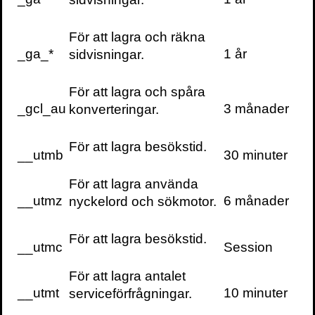
Att övertala människor som inte vill
För att lagra och räkna
övertalas.
Att bara ha rätt är sällan
_ga_*
1 år
sidvisningar.
tillräckligt, du måste också kunna övertala
människor om att så faktiskt är fallet.
För att lagra och spåra
_gcl_au
3 månader
konverteringar.
Att lära sig konsten att ge upp.
Du kan
aldrig lösa morgondagens problem om du
inte är villig att lägga dagens
För att lagra besökstid.
__utmb
30 minuter
misslyckanden bakom dig.
För att lagra använda
Levitt och Dubner ser på världen från en
__utmz
6 månader
nyckelord och sökmotor.
annan vinkel – och bjuder in dig att göra
detsamma.
För att lagra besökstid.
__utmc
Session
För att lagra antalet
__utmt
10 minuter
serviceförfrågningar.