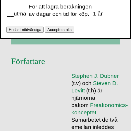
Här finns boken
För att lagra beräkningen
__utma
1 år
av dagar och tid för köp.
FÖRSTAUTGÅVA
Finns på
Adlibris
Bokus
eller i din
Endast nödvändiga
Acceptera alla
lokala bokhandel.
Författare
Stephen J. Dubner
(t.v) och
Steven D.
Levitt
(t.h) är
hjärnorna
bakom
Freakonomics-
konceptet
.
Samarbetet de två
emellan inleddes