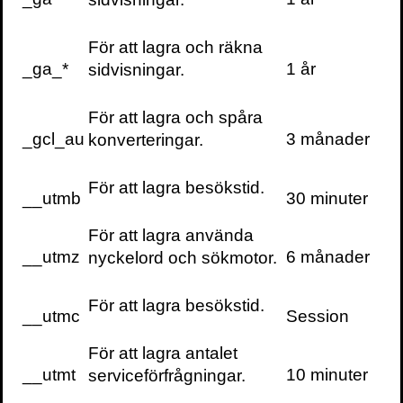
Se kemiporträttet i SVT här.
För att lagra och räkna
Läs mer om hur det känns att öppna för en
_ga_*
1 år
sidvisningar.
flodvåg här.
För att lagra och spåra
Läs mer om Doudnas första möte med
_gcl_au
3 månader
konverteringar.
Charpentier här
.
För att lagra besökstid.
__utmb
30 minuter
Hör Torill Kornfeldt om CRISPR/Cas9 i
Nobelprisets podd, ledd av Gustav
För att lagra använda
Källstrand, här.
__utmz
6 månader
nyckelord och sökmotor.
”Det finns en enorm kraft i gensaxen,
För att lagra besökstid.
som angår oss alla.”
Claes Gustafsson,
__utmc
Session
ordförande i Nobelkommittén för kemi.
För att lagra antalet
__utmt
10 minuter
serviceförfrågningar.
”Ett ovärderligt vittnesmål … vi står i
Doudnas skuld många gånger om”
The