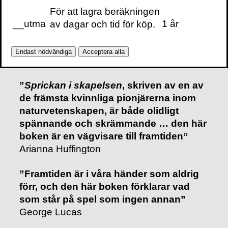
Guardian
För att lagra beräkningen
__utma
1 år
av dagar och tid för köp.
”Obligatorisk läsning för varje
engagerad medborgare”
New York
Endast nödvändiga
Acceptera alla
Review of Books
”
Sprickan i skapelsen
, skriven av en av
de främsta kvinnliga pionjärerna inom
naturvetenskapen, är både olidligt
spännande och skrämmande … den här
boken är en vägvisare till framtiden”
Arianna Huffington
”Framtiden är i våra händer som aldrig
förr, och den här boken förklarar vad
som står på spel som ingen annan”
George Lucas