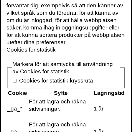
i en text. Tekniken kan komma att
förväntar dig, exempelvis så att den känner av
användas för att stoppa hiv, bota vissa
vilket språk som du föredrar, för att känna av
cancersorter och förebygga genetiska
om du är inloggad, för att hålla webbplatsen
sjukdomar. Men också för att tillföra nya,
säker, komma ihåg inloggningsuppgifter eller
ärftliga egenskaper hos människan — en
för att kunna sortera produkter på webbplatsen
möjlighet som leder till oerhörda etiska
utefter dina preferenser.
utmaningar.
Cookies för statistik
Den världsledande forskaren Jennifer
Markera för att samtycka till användning
Doudna, som tilldelades Nobelpriset i kemi
av Cookies för statistik
2020 tillsammans med Emmanuelle
Cookies för statistik kryssruta
Charpentier, berättar i
Sprickan i
skapelsen
tillsammans med Samuel
Cookie
Syfte
Lagringstid
Sternberg om en av den moderna
För att lagra och räkna
vetenskapens största upptäckter.
_ga_*
1 år
sidvisningar.
Se 2020 års Nobelföreläsning i kemi med
För att lagra och räkna
Doudna och Charpentier här.
_ga
1 år
sidvisningar.