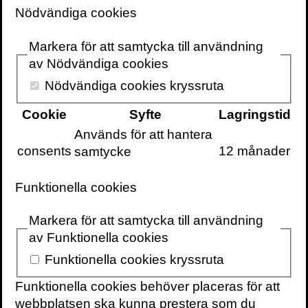
mottagare av Nobelpriset i kemi
Nödvändiga cookies
En upptäckt med potential att rädda liv men
Markera för att samtycka till användning
också ödelägga dem.
av Nödvändiga cookies
Nödvändiga cookies kryssruta
Inte sedan atomkraften har en ny teknologi
haft så oöverskådliga konsekvenser att
Cookie
Syfte
Lagringstid
upphovsmännen känt sig tvungna att
Används för att hantera
varna för sin upptäckt. I den här välskrivna
consents
12 månader
samtycke
vetenskapliga thrillern får vi följa
Nobelprisvinnande Jennifer Doudna på jakt
Funktionella cookies
efter den stora upptäckten, en jakt som
leder till svåra vägval och större makt än vi
Markera för att samtycka till användning
kunnat ana.
av Funktionella cookies
Resultatet: gensaxen CRISPR, som gör
Funktionella cookies kryssruta
det möjligt att redigera biologisk arvsmassa
Funktionella cookies behöver placeras för att
nästan lika enkelt som att klippa och klistra
webbplatsen ska kunna prestera som du