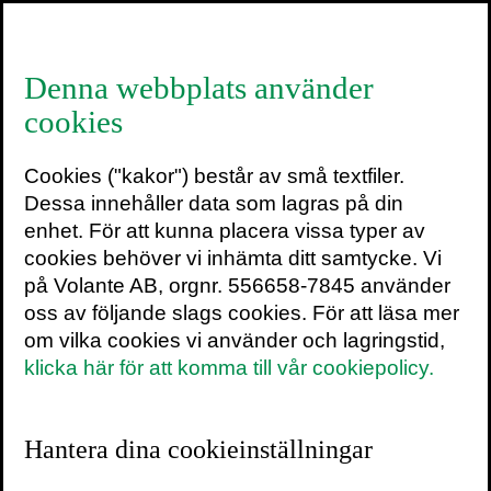
≡
Denna webbplats använder
cookies
Sprickan i skapelsen
Cookies ("kakor") består av små textfiler.
Gensaxen och människans makt över
Dessa innehåller data som lagras på din
evolutionen
enhet. För att kunna placera vissa typer av
av
JENNIFER DOUDNA
&
SAMUEL
cookies behöver vi inhämta ditt samtycke. Vi
STERNBERG
på Volante AB, orgnr. 556658-7845 använder
oss av följande slags cookies. För att läsa mer
Forskningen bakom Nobelpriset i kemi
om vilka cookies vi använder och lagringstid,
2020.
klicka här för att komma till vår cookiepolicy.
”En vetenskaplig thriller och fängslande
läsning”
Venki Ramakrishnan, ordförande
Hantera dina cookieinställningar
för The Royal Society och tidigare