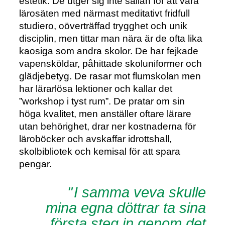
estetik. De utger sig inte sällan för att vara
lärosäten med närmast meditativt fridfull
studiero, oöverträffad trygghet och unik
disciplin, men tittar man nära är de ofta lika
kaosiga som andra skolor. De har fejkade
vapensköldar, påhittade skoluniformer och
glädjebetyg. De rasar mot flumskolan men
har lärarlösa lektioner och kallar det
”workshop i tyst rum”. De pratar om sin
höga kvalitet, men anställer oftare lärare
utan behörighet, drar ner kostnaderna för
läroböcker och avskaffar idrottshall,
skolbibliotek och kemisal för att spara
pengar.
I samma veva skulle
mina egna döttrar ta sina
första steg in genom det