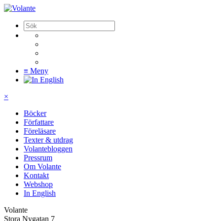
≡
Meny
×
Böcker
Författare
Föreläsare
Texter & utdrag
Volantebloggen
Pressrum
Om Volante
Kontakt
Webshop
In English
Volante
Stora Nygatan 7