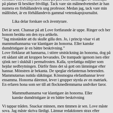
på platser få besöker frivilligt. Tack vare sin målmedvetenhet är han
numera en förhållandevis ung professor. Medan jag, tack vare min
mållöshet, är en förhållandevis gammal vetenskapsjournalist.
Lika delar forskare och äventyrare.
Det är sent. Chansar på att Love fortfarande är uppe. Ringer och ber
honom berätta om den nya artikeln.
”Jag misstänkte att du skulle gilla den. Jo, i princip visar vi att
mammuthannarna var klantigare än honorna. Eller kanske
dumdristigare är en bättre beskrivning.”
Love förklarar att hannarna, i större utsträckning än honorna, dog på
ett sådant sätt att kroppen bevarades. De trampade igenom isen eller
sjönk ner i slukhål i permafrosten. Kalla, syrefattiga miljöer som
hejdar nedbrytningen. Därför finns det så gott om lämningar efter
hannar. Mönstren är bekanta. De speglar elefanternas beteenden.
Mammutarnas nutida släktingar. Könsmogna elefanthannar lever
ensamma. Honorna däremot, lever i grupper styrda av en matriark.
En erfaren hona som ser till att flockmedlemmarna undviker faror.
Mammuthannarna var klantigare än honorna. Eller
kanske dumdristigare är en bättre beskrivning
Vi tappar tråden. Snackar minnen, men timmen är sen. Love måste
sova. Jag måste skriva färdigt. Lämnar redaktionen strax efter