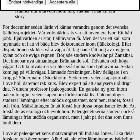
Dalén.
Endast nödvändiga
Acceptera alla
Känner hur murveln inom mig vaknar. Anar en bra
story.
För decennier sedan lärde vi känna varandra genom det svenska
fjällrävsprojektet. Vår volontärinsats var att inventera lyor. Ett hårt
jobb. Fjällvärlden är stor, fjällrävarna få. Men det var ett kall som
mynnade ut i att vi båda blev doktorander inom fjällekologi. Efter
disputationen skildes våra vägar åt. Jag hade fått nog av myggen,
kylan och de eviga regnen. Började studera knölvalar på Zanzibar.
Det innebar nya utmaningar. Brännande sol. Tidvatten och höga
vågor. Och knölvalarna var lika svårfunna som fjällrävarna. Sedan
kom jag på villovägar. Lämnade forskningen, blev delägare i en
krog på Södermalm i Stockholm. Sedermera vetenskapsjournalist.
Love höll däremot rak kurs. Blev expert på att analysera uråldrigt
dna. Numera professor i paleogenetik. En ganska ny gren inom
paleontologin, vetenskapen om förhistoriskt liv. Paleontologer
studerar lämningar efter utdöda organismer, som ben, tänder, fossil
och frön. Målsättningen är att förstå hur dessa organismer levde. Att
förstå deras ekologi och evolution. Paleogenetikerna studerar också
lämningar från utdöda organismer, men i jakt på det dna som finns
inuti dem.
Love är paleogenetikens motsvarighet till Indiana Jones. Lika delar
forskare och äventyrare. Alltid på jakt efter lämningar av istidsdjur