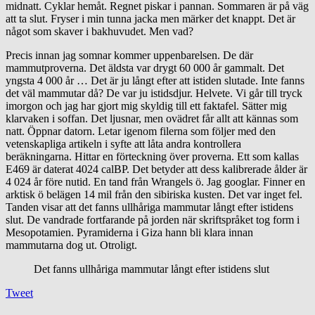
midnatt. Cyklar hemåt. Regnet piskar i pannan. Sommaren är på väg
att ta slut. Fryser i min tunna jacka men märker det knappt. Det är
något som skaver i bakhuvudet. Men vad?
Precis innan jag somnar kommer uppenbarelsen. De där
mammutproverna. Det äldsta var drygt 60 000 år gammalt. Det
yngsta 4 000 år … Det är ju långt efter att istiden slutade. Inte fanns
det väl mammutar då? De var ju istidsdjur. Helvete. Vi går till tryck
imorgon och jag har gjort mig skyldig till ett faktafel. Sätter mig
klarvaken i soffan. Det ljusnar, men ovädret får allt att kännas som
natt. Öppnar datorn. Letar igenom filerna som följer med den
vetenskapliga artikeln i syfte att låta andra kontrollera
beräkningarna. Hittar en förteckning över proverna. Ett som kallas
E469 är daterat 4024 calBP. Det betyder att dess kalibrerade ålder är
4 024 år före nutid. En tand från Wrangels ö. Jag googlar. Finner en
arktisk ö belägen 14 mil från den sibiriska kusten. Det var inget fel.
Tanden visar att det fanns ullhåriga mammutar långt efter istidens
slut. De vandrade fortfarande på jorden när skriftspråket tog form i
Mesopotamien. Pyramiderna i Giza hann bli klara innan
mammutarna dog ut. Otroligt.
Det fanns ullhåriga mammutar långt efter istidens slut
Tweet