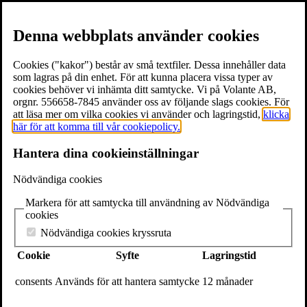
Denna webbplats använder cookies
Cookies ("kakor") består av små textfiler. Dessa innehåller data
som lagras på din enhet. För att kunna placera vissa typer av
cookies behöver vi inhämta ditt samtycke. Vi på Volante AB,
≡
Meny
orgnr. 556658-7845 använder oss av följande slags cookies. För
att läsa mer om vilka cookies vi använder och lagringstid,
klicka
här för att komma till vår cookiepolicy.
×
Hantera dina cookieinställningar
Böcker
Författare
Nödvändiga cookies
Föreläsare
Texter & utdrag
Markera för att samtycka till användning av Nödvändiga
Volantebloggen
cookies
Pressrum
Om Volante
Nödvändiga cookies kryssruta
Kontakt
Cookie
Syfte
Lagringstid
Webshop
In English
consents
Används för att hantera samtycke
12 månader
Volante
Stora Nygatan 7