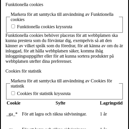
SE-111 27 Stockholm
Funktionella cookies
Sweden
Markera för att samtycka till användning av Funktionella
+46(0) 8 702 15 19
cookies
info@volante.se
Funktionella cookies kryssruta
Fler kontaktuppgifter
Funktionella cookies behöver placeras för att webbplatsen ska
kunna prestera som du förväntar dig, exempelvis så att den
Cookieinställningar
känner av vilket språk som du föredrar, för att känna av om du är
inloggad, för att hålla webbplatsen säker, komma ihåg
inloggningsuppgifter eller för att kunna sortera produkter på
webbplatsen utefter dina preferenser.
Cookies för statistik
Markera för att samtycka till användning av Cookies för
statistik
Jesper Nyström
Cookies för statistik kryssruta
Senaste inlägg
Cookie
Syfte
Lagringstid
Textarkiv
_ga_*
För att lagra och räkna sidvisningar.
1 år
Följ