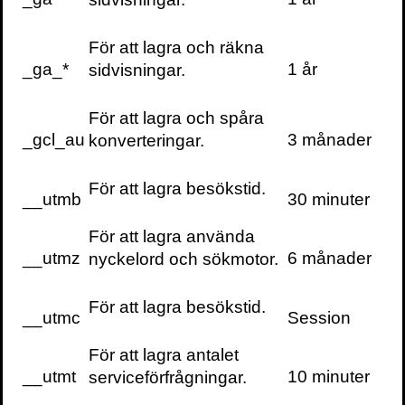
Första samtalet gick till
För att lagra och räkna
Maja Fjaestad i
_ga_*
1 år
sidvisningar.
Socialdepartementet.
För att lagra och spåra
_gcl_au
3 månader
konverteringar.
Första samtalet gick till Maja Fjaestad i
Socialdepartementet. Vad sade egentligen
generaldirektören? Hur skulle Folkhälso­
För att lagra besökstid.
__utmb
30 minuter
myndighetens uttalande tolkas? Det visade
sig att finansministern hade hört rätt. Johan
För att lagra använda
Carlsson hade sagt precis detta och det
__utmz
6 månader
nyckelord och sökmotor.
var myndighetens rekommendation.
För att lagra besökstid.
__utmc
Session
Då ringde jag vidare till min kollega
Alejandro Firpo hos dåvarande
För att lagra antalet
socialförsäkringsminister Ardalan
__utmt
10 minuter
serviceförfrågningar.
Shekarabi. Han svarade direkt och förstod