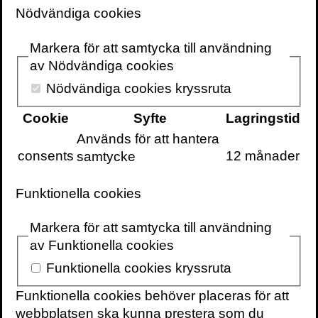
Nödvändiga cookies
arbetsdag …
Markera för att samtycka till användning
1 mars 2024
3 min
av Nödvändiga cookies
Nödvändiga cookies kryssruta
I detta utdrag ur boken
Mitt i krisen –
Beredskap och ledarskap i skarpt läge
Cookie
Syfte
Lagringstid
berättar jag om den hektiska förmiddag
Används för att hantera
då karensdagen fick plockas bort – då
consents
12 månader
samtycke
Folkhälsomyndigheten
rekommenderade alla svenskar att
Funktionella cookies
stanna hemma vid minsta symtom på
coronasjukdomen.
Markera för att samtycka till användning
av Funktionella cookies
Finansminister Magdalena Andersson
Funktionella cookies kryssruta
ringde tidigt på morgonen. Jag var
fortfarande hemma i radhuset. Hon frågade
Funktionella cookies behöver placeras för att
om jag hade sett Folkhälsomyndighetens
webbplatsen ska kunna prestera som du