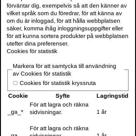
dåvarande generaldirektör Johan Carlson
förväntar dig, exempelvis så att den känner av
på morgon-TV. Nej, det hade jag inte gjort.
vilket språk som du föredrar, för att känna av
Generellt var jag glad om jag hann lyssna
om du är inloggad, för att hålla webbplatsen
på Morgonekot innan jag lämnade
säker, komma ihåg inloggningsuppgifter eller
hemmet.
för att kunna sortera produkter på webbplatsen
utefter dina preferenser.
Magdalena Andersson hade uppfattat att
Cookies för statistik
Johan Carlson hade sagt att alla måste
stanna hemma vid minsta symtom. Om det
Markera för att samtycka till användning
var myndighetens skarpa rekommendation
av Cookies för statistik
var det inte rimligt att behålla karensdagen i
Cookies för statistik kryssruta
sjukförsäkringen. Annars var ju risken att
vanliga löntagare inte skulle kunna följa
Cookie
Syfte
Lagringstid
myndigheternas rekommendation och
För att lagra och räkna
tvingas till jobbet ändå, av ekonomiska
_ga_*
1 år
sidvisningar.
skäl. Då skulle smittspridningen öka. Vi
bestämde oss för att omgående titta på om
För att lagra och räkna
karensdagen tillfälligt skulle kunna slopas.
_ga
1 år
sidvisningar.