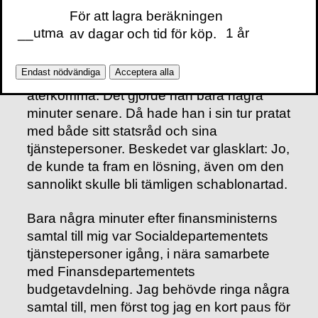
problematiken. Men att avskaffa
För att lagra beräkningen
karensdagen kan vara svårare än det låter
__utma
1 år
av dagar och tid för köp.
eftersom det är varje arbetsgivare som gör
avdraget, inte Försäkringskassan. Han
Endast nödvändiga
Acceptera alla
lovade att snabbt titta på frågan och
återkomma. Det gjorde han bara några
minuter senare. Då hade han i sin tur pratat
med både sitt statsråd och sina
tjänstepersoner. Beskedet var glasklart: Jo,
de kunde ta fram en lösning, även om den
sannolikt skulle bli tämligen schablonartad.
Bara några minuter efter finansministerns
samtal till mig var Socialdepartementets
tjänstepersoner igång, i nära samarbete
med Finansdepartementets
budgetavdelning. Jag behövde ringa några
samtal till, men först tog jag en kort paus för