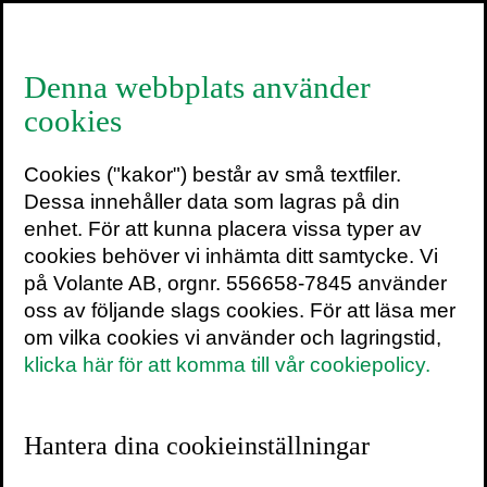
≡
Denna webbplats använder
cookies
Cookies ("kakor") består av små textfiler.
Emma Lennartsson
Dessa innehåller data som lagras på din
enhet. För att kunna placera vissa typer av
SENASTE INLÄGG
cookies behöver vi inhämta ditt samtycke. Vi
TEXTARKIV
på Volante AB, orgnr. 556658-7845 använder
oss av följande slags cookies. För att läsa mer
om vilka cookies vi använder och lagringstid,
klicka här för att komma till vår cookiepolicy.
Vi slopade karensdagen
Hantera dina cookieinställningar
på mindre än en halv